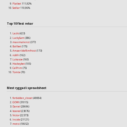
Flatbet
111,92%
Sedlar
110,96%
Top 10 flest rekar
Lazlo
(423)
LuckySam
(386)
maximalvinst
(377)
Bollbet
(175)
AmaerildeRimfrost
(173)
robfri
(162)
Lukasoe
(160)
Hockeybet
(105)
CalPrim
(75)
Tomte
(70)
Mest ryggad i spreadsheet
forbidden_closet
(49884)
GOWI
(31015)
Daniel
(28696)
boored
(23076)
Victor
(22373)
Inside
(21121)
motsi
(18652)