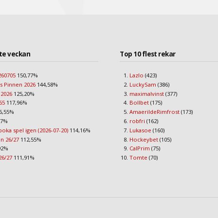
te veckan
Top 10 flest rekar
260705
150,77%
Lazlo
(423)
s Pinnen 2026
144,58%
LuckySam
(386)
 2026
125,20%
maximalvinst
(377)
65
117,96%
Bollbet
(175)
6,55%
AmaerildeRimfrost
(173)
77%
robfri
(162)
boka spel igen (2026-07-20)
114,16%
Lukasoe
(160)
an 26/27
112,55%
Hockeybet
(105)
92%
CalPrim
(75)
26/27
111,91%
Tomte
(70)