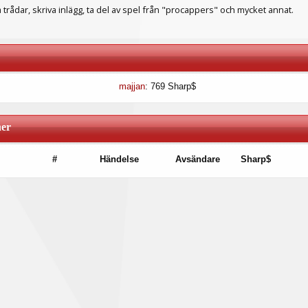
trådar, skriva inlägg, ta del av spel från "procappers" och mycket annat.
majjan
: 769 Sharp$
ner
#
Händelse
Avsändare
Sharp$