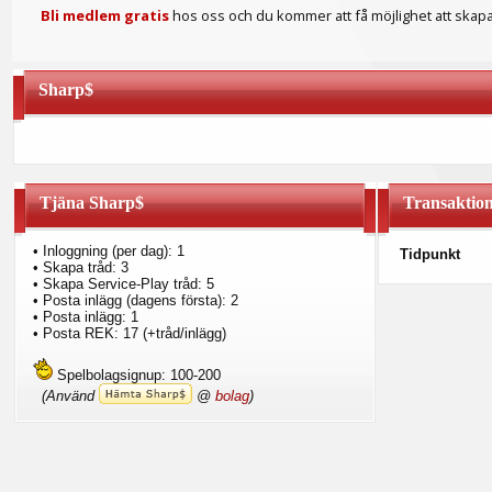
Bli medlem gratis
hos oss och du kommer att få möjlighet att skapa 
Sharp$
Tjäna Sharp$
Transaktio
• Inloggning (per dag): 1
Tidpunkt
• Skapa tråd: 3
• Skapa Service-Play tråd: 5
• Posta inlägg (dagens första): 2
• Posta inlägg: 1
• Posta REK: 17 (+tråd/inlägg)
Spelbolagsignup: 100-200
(Använd
@
bolag
)