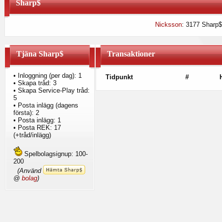
speldagbok? Introducera dig själv och dela med dig av dina spel med andra medlemmar.
Sharp$
Vi lägger ständigt ut nya artiklar i vårt oddsforum där medlemmar kan läsa intressanta 
är du välkommen att ställa din fråga under ”feedback & frågor”. Där kan du även ange 
Nicksson
: 3177 Sharp$
förbättras. Välkommen!
Bli medlem gratis
hos oss och du kommer att få möjlighet att skapa trådar, skriva inl
Tjäna Sharp$
Transaktioner
• Inloggning (per dag): 1
Tidpunkt
#
• Skapa tråd: 3
• Skapa Service-Play tråd:
5
• Posta inlägg (dagens
första): 2
• Posta inlägg: 1
• Posta REK: 17
(+tråd/inlägg)
Spelbolagsignup: 100-
200
(Använd
@
bolag
)