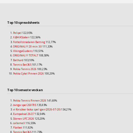
Top 10 spreadsheets
Pelipel
122,95%
X @AIKSoderr
122,56%
Fotbollstradaren Betting
112,77%
ORIGINAL!!! 20 min 3.0
111,33%
VikingaGudens
110,51%
ORIGINAL!!! TOTALT
108,58%
Bethard
103,10%
Tennis Bet365
101,17%
Pekka Tennis 2026
100,23%
Pekka Cykel Pinnen 2026
100,20%
Top 10 senaste veckan
Pekka Tennis Pinnen 2026
141,68%
övriga spel 260705
135,93%
vi försöker boka spel igen (2026-07-20)
134,21%
Europakval 26/27
132,94%
Dörren UFC 2026
125,20%
callemell
116,55%
Flatbet
111,92%
Tennis Bet365
111,73%