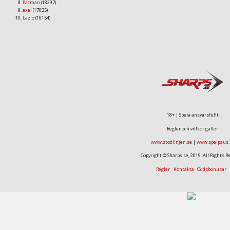
Pacman
(18297)
axel
(17035)
Lazlo
(16154)
18+ | Spela ansvarsfullt
Regler och villkor gäller
www.stodlinjen.se
|
www.spelpaus.
Copyright © Sharps.se, 2019. All Rights R
Regler
Kontakta
Oddsbonusar