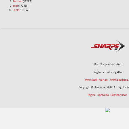
Pacman
(18297)
axel
(17035)
Lazlo
(16154)
18+ | Spela ansvarsfullt
Regler och villkor gäller
www.stodlinjen.se
|
www.spelpaus.
Copyright © Sharps.se, 2019. All Rights R
Regler
Kontakta
Oddsbonusar