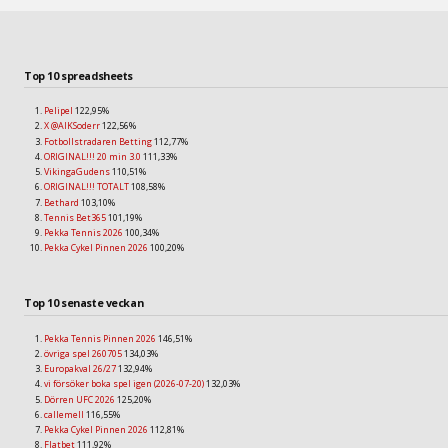
Top 10 spreadsheets
Pelipel
122,95%
X @AIKSoderr
122,56%
Fotbollstradaren Betting
112,77%
ORIGINAL!!! 20 min 3.0
111,33%
VikingaGudens
110,51%
ORIGINAL!!! TOTALT
108,58%
Bethard
103,10%
Tennis Bet365
101,19%
Pekka Tennis 2026
100,34%
Pekka Cykel Pinnen 2026
100,20%
Top 10 senaste veckan
Pekka Tennis Pinnen 2026
146,51%
övriga spel 260705
134,03%
Europakval 26/27
132,94%
vi försöker boka spel igen (2026-07-20)
132,03%
Dörren UFC 2026
125,20%
callemell
116,55%
Pekka Cykel Pinnen 2026
112,81%
Flatbet
111,92%