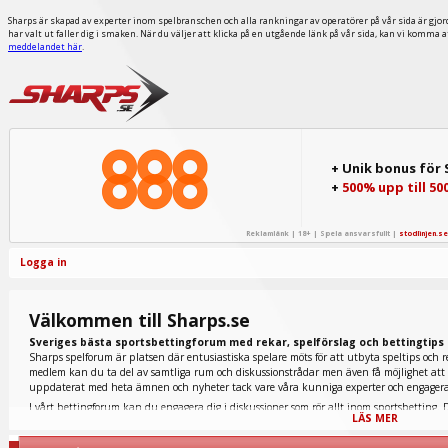
Sharps är skapad av experter inom spelbranschen och alla rankningar av operatörer på vår sida är gjor
har valt ut faller dig i smaken. När du väljer att klicka på en utgående länk på vår sida, kan vi komma 
meddelandet här
.
+ Unik bonus för
+
500% upp till 50
Reklamlänk | 18+ | Spela ansvarsfullt |
stodlinjen.se
Logga in
Välkommen till Sharps.se
Sveriges bästa sportsbettingforum med rekar, spelförslag och bettingtips
Sharps spelforum är platsen där entusiastiska spelare möts för att utbyta speltips och r
medlem kan du ta del av samtliga rum och diskussionstrådar men även få möjlighet att p
uppdaterat med heta ämnen och nyheter tack vare våra kunniga experter och engage
I vårt bettingforum kan du engagera dig i diskussioner som rör allt inom sportsbetting. D
LÄS MER
tennis finns representerade nedan men även extremt populära fantasy sports och e-sport.
galopprummet du ska titta in i. Här inne diskuteras allt inom den omtyckta hästsporten 