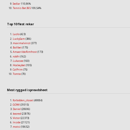
Sedlar
110,96%
Tennis Bet365
109,54%
Top 10 flest rekar
Lazlo
(423)
LuckySam
(386)
maximalvinst
(377)
Bollbet
(175)
AmaerildeRimfrost
(173)
robfri
(162)
Lukasoe
(160)
Hockeybet
(105)
CalPrim
(75)
Tomte
(70)
Mest ryggad i spreadsheet
forbidden_closet
(49884)
GOWI
(31015)
Daniel
(28696)
boored
(23076)
Victor
(22373)
Inside
(21121)
motsi
(18652)