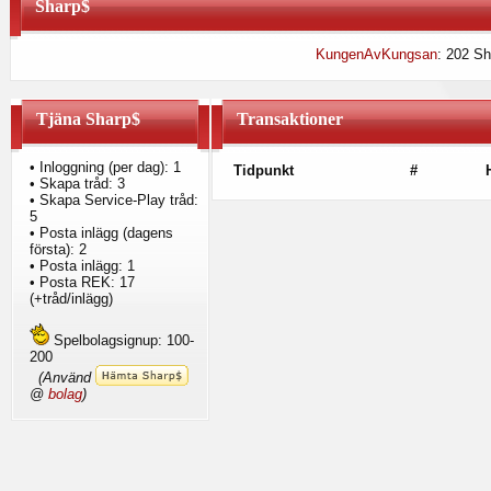
speldagbok? Introducera dig själv och dela med dig av dina spel med andra medlemmar.
Sharp$
Vi lägger ständigt ut nya artiklar i vårt oddsforum där medlemmar kan läsa intressanta 
är du välkommen att ställa din fråga under ”feedback & frågor”. Där kan du även ange 
KungenAvKungsan
: 202 Sh
förbättras. Välkommen!
Bli medlem gratis
hos oss och du kommer att få möjlighet att skapa trådar, skriva inl
Tjäna Sharp$
Transaktioner
• Inloggning (per dag): 1
Tidpunkt
#
• Skapa tråd: 3
• Skapa Service-Play tråd:
5
• Posta inlägg (dagens
första): 2
• Posta inlägg: 1
• Posta REK: 17
(+tråd/inlägg)
Spelbolagsignup: 100-
200
(Använd
@
bolag
)