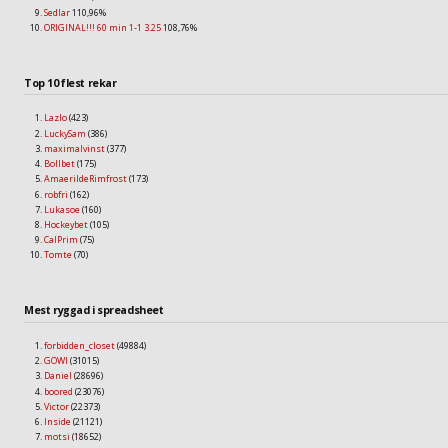
Sedlar
110,96%
ORIGINAL!!! 60 min 1-1 3.25
108,76%
Top 10 flest rekar
Lazlo
(423)
LuckySam
(386)
maximalvinst
(377)
Bollbet
(175)
AmaerildeRimfrost
(173)
robfri
(162)
Lukasoe
(160)
Hockeybet
(105)
CalPrim
(75)
Tomte
(70)
Mest ryggad i spreadsheet
forbidden_closet
(49884)
GOWI
(31015)
Daniel
(28696)
boored
(23076)
Victor
(22373)
Inside
(21121)
motsi
(18652)