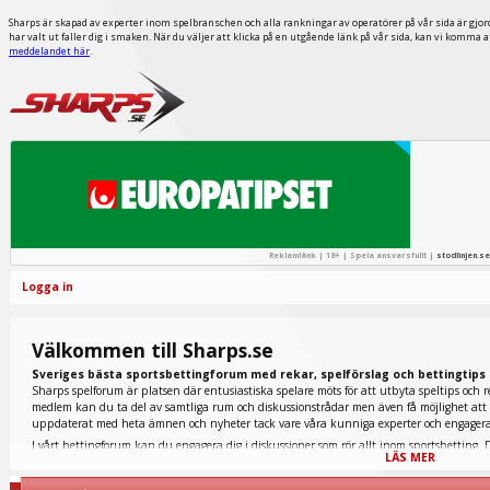
Sharps är skapad av experter inom spelbranschen och alla rankningar av operatörer på vår sida är gjor
har valt ut faller dig i smaken. När du väljer att klicka på en utgående länk på vår sida, kan vi komma 
meddelandet här
.
Reklamlänk | 18+ | Spela ansvarsfullt |
stodlinjen.se
Logga in
Välkommen till Sharps.se
Sveriges bästa sportsbettingforum med rekar, spelförslag och bettingtips
Sharps spelforum är platsen där entusiastiska spelare möts för att utbyta speltips och r
medlem kan du ta del av samtliga rum och diskussionstrådar men även få möjlighet att p
uppdaterat med heta ämnen och nyheter tack vare våra kunniga experter och engage
I vårt bettingforum kan du engagera dig i diskussioner som rör allt inom sportsbetting. D
LÄS MER
tennis finns representerade nedan men även extremt populära fantasy sports och e-sport.
galopprummet du ska titta in i. Här inne diskuteras allt inom den omtyckta hästsporten 