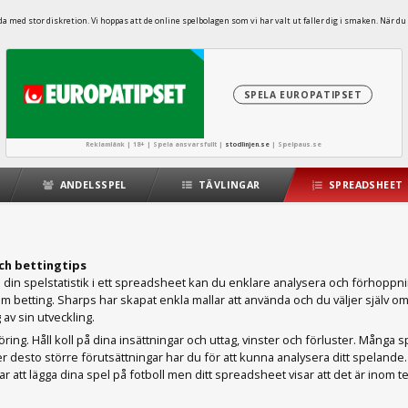
 med stor diskretion. Vi hoppas att de online spelbolagen som vi har valt ut faller dig i smaken. När du 
SPELA EUROPATIPSET
Reklamlänk | 18+ | Spela ansvarsfullt |
stodlinjen.se
|
Spelpaus.se
ANDELSSPEL
TÄVLINGAR
SPREADSHEET
ch bettingtips
ra din spelstatistik i ett spreadsheet kan du enklare analysera och förhoppni
om betting. Sharps har skapat enkla mallar att använda och du väljer själv om 
av sin utveckling.
. Håll koll på dina insättningar och uttag, vinster och förluster. Många spela
 desto större förutsättningar har du för att kunna analysera ditt spelande. Et
redrar att lägga dina spel på fotboll men ditt spreadsheet visar att det är inom