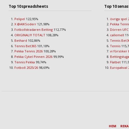
Top 10 spreadsheets
Top 10 senas
Pelipel
122,95%
övriga spel 
X @AIKSoderr
121,98%
Pekka Tenni
Fotbollstradaren Betting
112,77%
Dörren UFC
ORIGINAL!!! TOTALT
108,28%
callemell
11
Bethard
102,86%
Tennis Bet3
Tennis Bet365
101,18%
Tennis
115,
Pekka Tennis 2026
100,28%
vi försöker 
Pekka Cykel Pinnen 2026
99,99%
Bettingstug
Tennis Pekka
99,74%
Flatbet
111,
Fotboll 2025/26
98,69%
Europakval 
HEM
REK