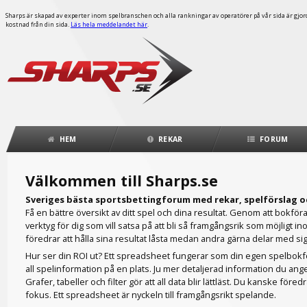
Sharps är skapad av experter inom spelbranschen och alla rankningar av operatörer på vår sida är gjorda
kostnad från din sida.
Läs hela meddelandet här
.
HEM
REKAR
FORUM
Välkommen till Sharps.se
Sveriges bästa sportsbettingforum med rekar, spelförslag o
Få en bättre översikt av ditt spel och dina resultat. Genom att bokfö
verktyg för dig som vill satsa på att bli så framgångsrik som möjligt in
föredrar att hålla sina resultat låsta medan andra gärna delar med sig 
Hur ser din ROI ut? Ett spreadsheet fungerar som din egen spelbokföring
all spelinformation på en plats. Ju mer detaljerad information du anger
Grafer, tabeller och filter gör att all data blir lättläst. Du kanske fö
fokus. Ett spreadsheet är nyckeln till framgångsrikt spelande.