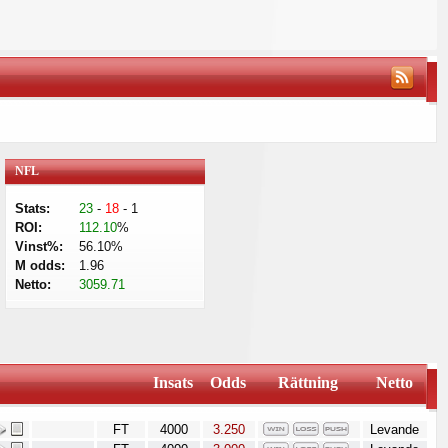
NFL
Stats:
23
-
18
- 1
ROI:
112.10
%
Vinst%:
56.10%
M odds:
1.96
Netto:
3059.71
Insats
Odds
Rättning
Netto
FT
4000
3.250
Levande