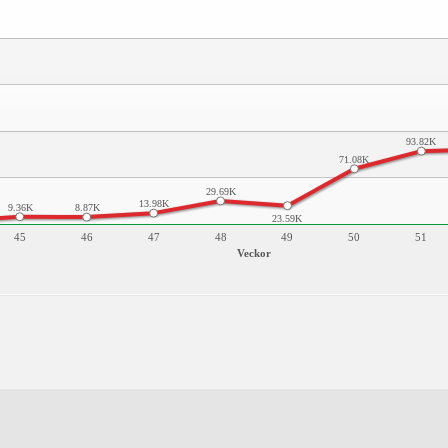
93.82K
71.08K
29.69K
13.98K
9.36K
8.87K
23.59K
45
46
47
48
49
50
51
Veckor