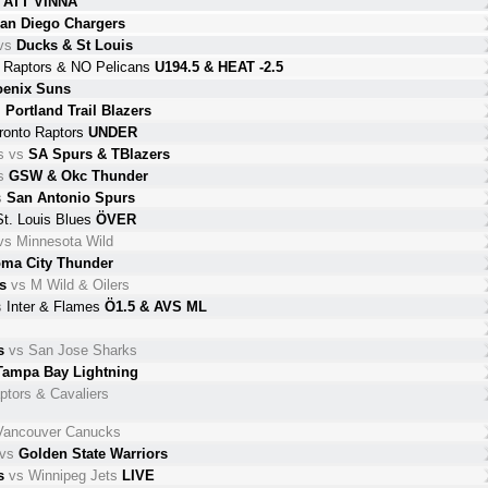
S
ATT VINNA
an Diego Chargers
vs
Ducks & St Louis
Raptors & NO Pelicans
U194.5 & HEAT -2.5
enix Suns
s
Portland Trail Blazers
ronto Raptors
UNDER
s
vs
SA Spurs & TBlazers
s
GSW & Okc Thunder
s
San Antonio Spurs
t. Louis Blues
ÖVER
vs
Minnesota Wild
ma City Thunder
s
vs
M Wild & Oilers
s
Inter & Flames
Ö1.5 & AVS ML
s
vs
San Jose Sharks
Tampa Bay Lightning
ptors & Cavaliers
Vancouver Canucks
vs
Golden State Warriors
s
vs
Winnipeg Jets
LIVE