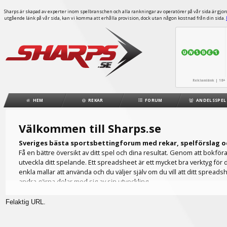
Sharps är skapad av experter inom spelbranschen och alla rankningar av operatörer på vår sida är gjorda
utgående länk på vår sida, kan vi komma att erhålla provision, dock utan någon kostnad från din sida.
Reklamlänk | 18+ 
HEM
REKAR
FORUM
ANDELSSPEL
Välkommen till Sharps.se
Sveriges bästa sportsbettingforum med rekar, spelförslag o
Få en bättre översikt av ditt spel och dina resultat. Genom att bokfö
utveckla ditt spelande. Ett spreadsheet är ett mycket bra verktyg för 
enkla mallar att använda och du väljer själv om du vill att ditt spreads
andra gärna delar med sig av sin utveckling.
Hur ser din ROI ut? Ett spreadsheet fungerar som din egen spelbokföri
Felaktig URL.
på ett flertal olika spelbolag och då är det bra att hålla all spelinfo
du för att kunna analysera ditt spelande. Ett detaljrikt spreadsheet hjälpe
Du kanske föredrar att lägga dina spel på fotboll men ditt spreadshee