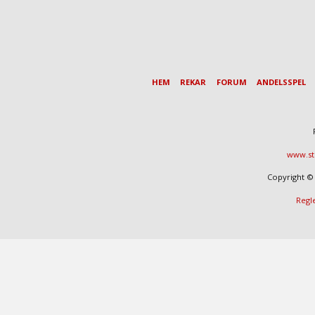
HEM
REKAR
FORUM
ANDELSSPEL
www.st
Copyright © 
Regl