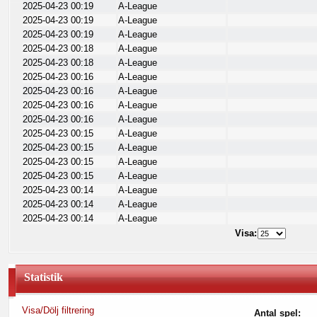
2025-04-23 00:19
A-League
2025-04-23 00:19
A-League
2025-04-23 00:19
A-League
2025-04-23 00:18
A-League
2025-04-23 00:18
A-League
2025-04-23 00:16
A-League
2025-04-23 00:16
A-League
2025-04-23 00:16
A-League
2025-04-23 00:16
A-League
2025-04-23 00:15
A-League
2025-04-23 00:15
A-League
2025-04-23 00:15
A-League
2025-04-23 00:15
A-League
2025-04-23 00:14
A-League
2025-04-23 00:14
A-League
2025-04-23 00:14
A-League
Visa:
Statistik
Visa/Dölj filtrering
Antal spel: