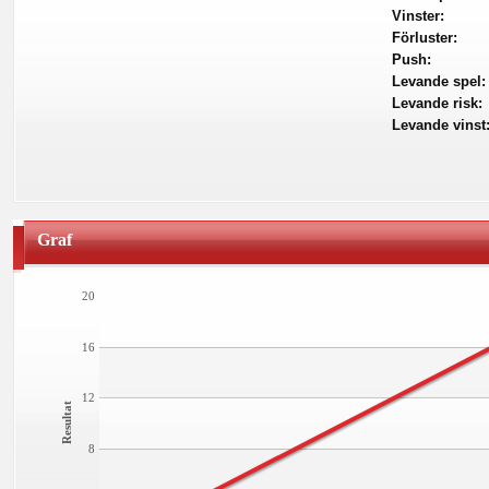
Vinster:
Förluster:
Push:
Levande spel:
Levande risk:
Levande vinst
Graf
20
16
12
Resultat
8