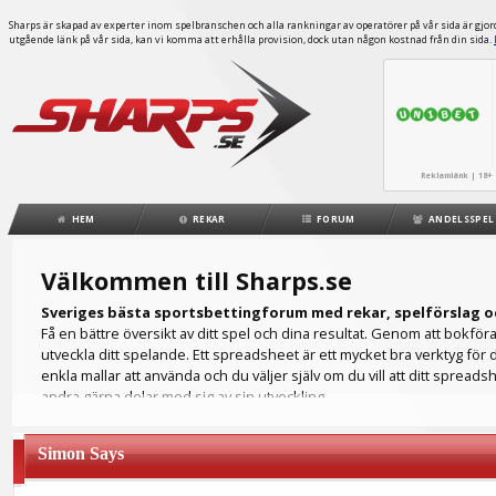
Sharps är skapad av experter inom spelbranschen och alla rankningar av operatörer på vår sida är gjorda
utgående länk på vår sida, kan vi komma att erhålla provision, dock utan någon kostnad från din sida.
Reklamlänk | 18+ 
HEM
REKAR
FORUM
ANDELSSPEL
Välkommen till Sharps.se
Sveriges bästa sportsbettingforum med rekar, spelförslag o
Få en bättre översikt av ditt spel och dina resultat. Genom att bokfö
utveckla ditt spelande. Ett spreadsheet är ett mycket bra verktyg för 
enkla mallar att använda och du väljer själv om du vill att ditt spreads
andra gärna delar med sig av sin utveckling.
Hur ser din ROI ut? Ett spreadsheet fungerar som din egen spelbokföri
på ett flertal olika spelbolag och då är det bra att hålla all spelinfo
Simon Says
du för att kunna analysera ditt spelande. Ett detaljrikt spreadsheet hjälpe
Du kanske föredrar att lägga dina spel på fotboll men ditt spreadshee