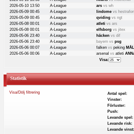
2026-05-10 13:50
A-League
ars
vs
wh
2026-05-09 00:45
A-League
lindome
vs
hestrafor
2026-05-09 00:45
A-League
qviding
vs
ngt
2026-05-08 00:01
A-League
atleti
vs
ars
2026-05-08 00:01
A-League
elfsborg
vs
jitex
2026-05-06 23:40
A-League
häcken
vs
dif
2026-05-06 23:40
A-League
bayern
vs
psg
2026-05-06 00:07
A-League
falken
vs
peking
MÅ
2026-05-06 00:06
A-League
arsenal
vs
atleti
ANN
Visa:
Statistik
Visa/Dölj filtrering
Antal spel:
Vinster:
Förluster:
Push:
Levande spel:
Levande risk:
Levande vinst