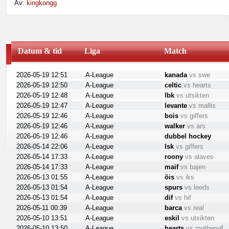
Av:
kingkongg
ditt fokus. Ett spreadsheet är nyckeln till framgångsrikt spelande.
Bli medlem gratis
hos oss och du kommer att få möjlighet att skapa 
Datum & tid
Liga
Match
2026-05-19 12:51
A-League
kanada
vs
swe
2026-05-19 12:50
A-League
celtic
vs
hearts
2026-05-19 12:48
A-League
lbk
vs
utsikten
2026-05-19 12:47
A-League
levante
vs
mallis
2026-05-19 12:46
A-League
bois
vs
giffers
2026-05-19 12:46
A-League
walker
vs
ars
2026-05-19 12:46
A-League
dubbel hockey
2026-05-14 22:06
A-League
lsk
vs
giffers
2026-05-14 17:33
A-League
roony
vs
alaves
2026-05-14 17:33
A-League
maif
vs
bajen
2026-05-13 01:55
A-League
öis
vs
iks
2026-05-13 01:54
A-League
spurs
vs
leeds
2026-05-13 01:54
A-League
dif
vs
hif
2026-05-11 00:39
A-League
barca
vs
real
2026-05-10 13:51
A-League
eskil
vs
utsikten
2026-05-10 13:50
A-League
hearts
vs
motherwll