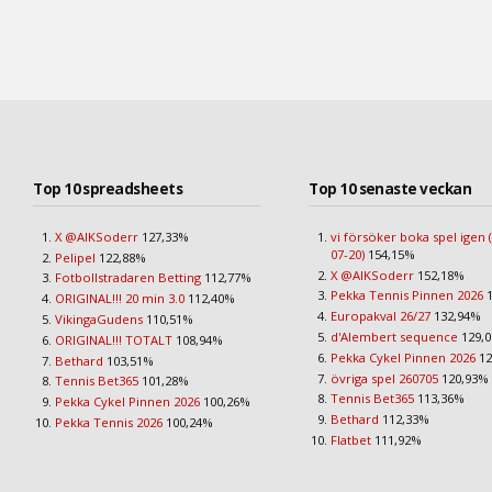
Top 10 spreadsheets
Top 10 senaste veckan
X @AIKSoderr
127,33%
vi försöker boka spel igen 
07-20)
154,15%
Pelipel
122,88%
X @AIKSoderr
152,18%
Fotbollstradaren Betting
112,77%
Pekka Tennis Pinnen 2026
1
ORIGINAL!!! 20 min 3.0
112,40%
Europakval 26/27
132,94%
VikingaGudens
110,51%
d'Alembert sequence
129,
ORIGINAL!!! TOTALT
108,94%
Pekka Cykel Pinnen 2026
12
Bethard
103,51%
övriga spel 260705
120,93%
Tennis Bet365
101,28%
Tennis Bet365
113,36%
Pekka Cykel Pinnen 2026
100,26%
Bethard
112,33%
Pekka Tennis 2026
100,24%
Flatbet
111,92%