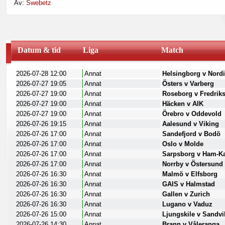
Av:
Swebetz
ditt fokus. Ett spreadsheet är nyckeln till framgångsrikt spelande.
Bli medlem gratis
hos oss och du kommer att få möjlighet att skapa 
Datum & tid
Liga
Match
2026-07-28 12:00
Annat
Helsingborg v Nord
2026-07-27 19:05
Annat
Östers v Varberg
2026-07-27 19:00
Annat
Roseborg v Fredrik
2026-07-27 19:00
Annat
Häcken v AIK
2026-07-27 19:00
Annat
Örebro v Oddevold
2026-07-26 19:15
Annat
Aalesund v Viking
2026-07-26 17:00
Annat
Sandefjord v Bodö
2026-07-26 17:00
Annat
Oslo v Molde
2026-07-26 17:00
Annat
Sarpsborg v Ham-
2026-07-26 17:00
Annat
Norrby v Östersund
2026-07-26 16:30
Annat
Malmö v Elfsborg
2026-07-26 16:30
Annat
GAIS v Halmstad
2026-07-26 16:30
Annat
Gallen v Zurich
2026-07-26 16:30
Annat
Lugano v Vaduz
2026-07-26 15:00
Annat
Ljungskile v Sandv
2026-07-26 14:30
Annat
Brann v Våleranga