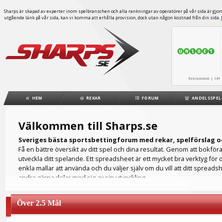
Sharps är skapad av experter inom spelbranschen och alla rankningar av operatörer på vår sida är gjorda
utgående länk på vår sida, kan vi komma att erhålla provision, dock utan någon kostnad från din sida.
Reklamlänk | 18+ 
HEM
REKAR
FORUM
ANDELSSPEL
Välkommen till Sharps.se
Sveriges bästa sportsbettingforum med rekar, spelförslag o
Få en bättre översikt av ditt spel och dina resultat. Genom att bokfö
utveckla ditt spelande. Ett spreadsheet är ett mycket bra verktyg för 
enkla mallar att använda och du väljer själv om du vill att ditt spreads
andra gärna delar med sig av sin utveckling.
Hur ser din ROI ut? Ett spreadsheet fungerar som din egen spelbokföri
på ett flertal olika spelbolag och då är det bra att hålla all spelinfo
Över 2.5 Mål
du för att kunna analysera ditt spelande. Ett detaljrikt spreadsheet hjälpe
Du kanske föredrar att lägga dina spel på fotboll men ditt spreadshee