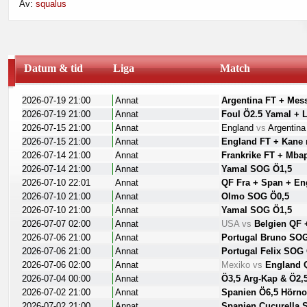
Av:
squalus
ditt fokus. Ett spreadsheet är nyckeln till framgångsrikt spelande.
Bli medlem gratis
hos oss och du kommer att få möjlighet att skapa 
Datum & tid
Liga
Match
2026-07-19 21:00
Annat
Argentina FT + Mes
2026-07-19 21:00
Annat
Foul Ö2.5 Yamal + 
2026-07-15 21:00
Annat
England
vs
Argentin
2026-07-15 21:00
Annat
England FT + Kane
2026-07-14 21:00
Annat
Frankrike FT + Mba
2026-07-14 21:00
Annat
Yamal SOG Ö1,5
2026-07-10 22:01
Annat
QF Fra + Span + En
2026-07-10 21:00
Annat
Olmo SOG Ö0,5
2026-07-10 21:00
Annat
Yamal SOG Ö1,5
2026-07-07 02:00
Annat
USA
vs
Belgien QF 
2026-07-06 21:00
Annat
Portugal Bruno SO
2026-07-06 21:00
Annat
Portugal Felix SOG
2026-07-06 02:00
Annat
Mexiko
vs
England 
2026-07-04 00:00
Annat
Ö3,5 Arg-Kap & Ö2,
2026-07-02 21:00
Annat
Spanien Ö6,5 Hörno
2026-07-02 21:00
Annat
Spanien Cucurella 