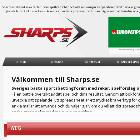
Sharps är skapad av experter inom spelbranschen och alla rankningar av operatörer på vår sida är gjorda
utgående länk på vår sida, kan vi komma att erhålla provision, dock utan någon kostnad från din sida.
Reklamlänk | 18+ 
HEM
REKAR
FORUM
ANDELSSPEL
Välkommen till Sharps.se
Sveriges bästa sportsbettingforum med rekar, spelförslag o
Få en bättre översikt av ditt spel och dina resultat. Genom att bokfö
utveckla ditt spelande. Ett spreadsheet är ett mycket bra verktyg för 
enkla mallar att använda och du väljer själv om du vill att ditt spreads
andra gärna delar med sig av sin utveckling.
Hur ser din ROI ut? Ett spreadsheet fungerar som din egen spelbokföri
på ett flertal olika spelbolag och då är det bra att hålla all spelinfo
ATG
du för att kunna analysera ditt spelande. Ett detaljrikt spreadsheet hjälpe
Du kanske föredrar att lägga dina spel på fotboll men ditt spreadshee