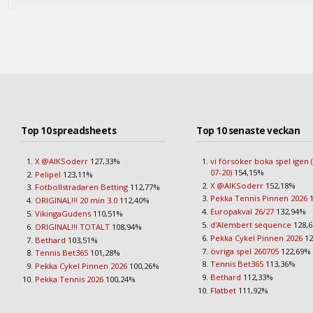
Top 10 spreadsheets
Top 10 senaste veckan
X @AIKSoderr
127,33%
vi försöker boka spel igen 
07-20)
154,15%
Pelipel
123,11%
X @AIKSoderr
152,18%
Fotbollstradaren Betting
112,77%
Pekka Tennis Pinnen 2026
1
ORIGINAL!!! 20 min 3.0
112,40%
Europakval 26/27
132,94%
VikingaGudens
110,51%
d'Alembert sequence
128,
ORIGINAL!!! TOTALT
108,94%
Pekka Cykel Pinnen 2026
12
Bethard
103,51%
övriga spel 260705
122,69%
Tennis Bet365
101,28%
Tennis Bet365
113,36%
Pekka Cykel Pinnen 2026
100,26%
Bethard
112,33%
Pekka Tennis 2026
100,24%
Flatbet
111,92%