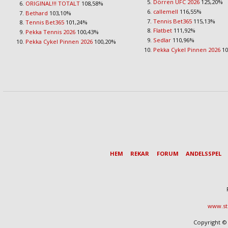
Dörren UFC 2026
125,20%
ORIGINAL!!! TOTALT
108,58%
callemell
116,55%
Bethard
103,10%
Tennis Bet365
115,13%
Tennis Bet365
101,24%
Flatbet
111,92%
Pekka Tennis 2026
100,43%
Sedlar
110,96%
Pekka Cykel Pinnen 2026
100,20%
Pekka Cykel Pinnen 2026
10
HEM
REKAR
FORUM
ANDELSSPEL
www.st
Copyright © 