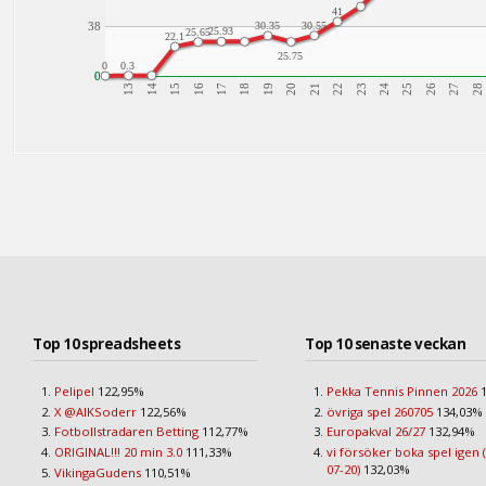
41
38
30.35
30.55
25.93
25.65
22.1
25.75
0
0.3
0
0
13
14
15
16
17
18
19
20
21
22
23
24
25
26
27
28
Top 10 spreadsheets
Top 10 senaste veckan
Pelipel
122,95%
Pekka Tennis Pinnen 2026
1
X @AIKSoderr
122,56%
övriga spel 260705
134,03%
Fotbollstradaren Betting
112,77%
Europakval 26/27
132,94%
ORIGINAL!!! 20 min 3.0
111,33%
vi försöker boka spel igen 
07-20)
132,03%
VikingaGudens
110,51%