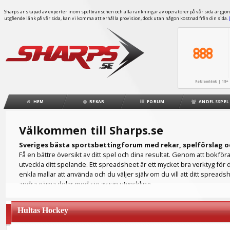
Sharps är skapad av experter inom spelbranschen och alla rankningar av operatörer på vår sida är gjorda
utgående länk på vår sida, kan vi komma att erhålla provision, dock utan någon kostnad från din sida.
Reklamlänk | 18+ 
HEM
REKAR
FORUM
ANDELSSPEL
Välkommen till Sharps.se
Sveriges bästa sportsbettingforum med rekar, spelförslag o
Få en bättre översikt av ditt spel och dina resultat. Genom att bokfö
utveckla ditt spelande. Ett spreadsheet är ett mycket bra verktyg för 
enkla mallar att använda och du väljer själv om du vill att ditt spreads
andra gärna delar med sig av sin utveckling.
Hur ser din ROI ut? Ett spreadsheet fungerar som din egen spelbokföri
på ett flertal olika spelbolag och då är det bra att hålla all spelinfo
Hultas Hockey
du för att kunna analysera ditt spelande. Ett detaljrikt spreadsheet hjälpe
Du kanske föredrar att lägga dina spel på fotboll men ditt spreadshee