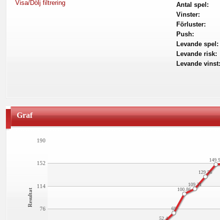
Visa/Dölj filtrering
Antal spel:
Vinster:
Förluster:
Push:
Levande spel:
Levande risk:
Levande vinst
Graf
190
149.
152
129.56
109.31
114
100.86
Resultat
76
69
52.4