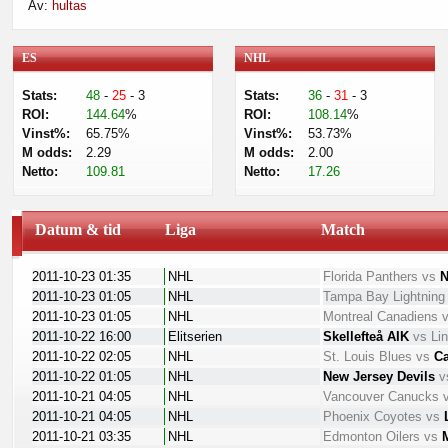
Av:
hultas
ditt fokus. Ett spreadsheet är nyckeln till framgångsrikt spelande.
Bli medlem gratis
hos oss och du kommer att få möjlighet att skapa 
ES
NHL
Stats:
48
-
25
- 3
Stats:
36
-
31
- 3
ROI:
144.64
%
ROI:
108.14
%
Vinst%:
65.75%
Vinst%:
53.73%
M odds:
2.29
M odds:
2.00
Netto:
109.81
Netto:
17.26
Datum & tid
Liga
Match
2011-10-23 01:35
NHL
Florida Panthers
vs
N
2011-10-23 01:05
NHL
Tampa Bay Lightning
2011-10-23 01:05
NHL
Montreal Canadiens
2011-10-22 16:00
Elitserien
Skellefteå AIK
vs
Li
2011-10-22 02:05
NHL
St. Louis Blues
vs
Ca
2011-10-22 01:05
NHL
New Jersey Devils
v
2011-10-21 04:05
NHL
Vancouver Canucks
2011-10-21 04:05
NHL
Phoenix Coyotes
vs
2011-10-21 03:35
NHL
Edmonton Oilers
vs