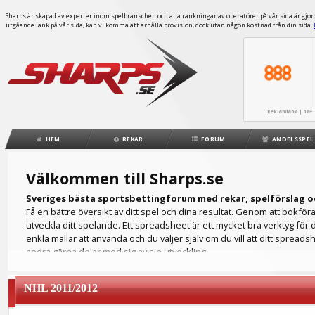
Sharps är skapad av experter inom spelbranschen och alla rankningar av operatörer på vår sida är gjorda
utgående länk på vår sida, kan vi komma att erhålla provision, dock utan någon kostnad från din sida.
Reklamlänk | 18+ 
HEM
REKAR
FORUM
ANDELSSPEL
Välkommen till Sharps.se
Sveriges bästa sportsbettingforum med rekar, spelförslag o
Få en bättre översikt av ditt spel och dina resultat. Genom att bokfö
utveckla ditt spelande. Ett spreadsheet är ett mycket bra verktyg för 
enkla mallar att använda och du väljer själv om du vill att ditt spreads
andra gärna delar med sig av sin utveckling.
Hur ser din ROI ut? Ett spreadsheet fungerar som din egen spelbokföri
på ett flertal olika spelbolag och då är det bra att hålla all spelinfo
NHL 2011/2012
du för att kunna analysera ditt spelande. Ett detaljrikt spreadsheet hjälpe
Du kanske föredrar att lägga dina spel på fotboll men ditt spreadshee