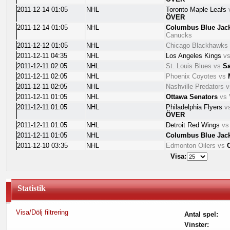
2011-12-14 01:05
NHL
Toronto Maple Leafs
ÖVER
2011-12-14 01:05
NHL
Columbus Blue Jac
Canucks
2011-12-12 01:05
NHL
Chicago Blackhawks
2011-12-11 04:35
NHL
Los Angeles Kings
v
2011-12-11 02:05
NHL
St. Louis Blues
vs
S
2011-12-11 02:05
NHL
Phoenix Coyotes
vs
2011-12-11 02:05
NHL
Nashville Predators
v
2011-12-11 01:05
NHL
Ottawa Senators
vs
2011-12-11 01:05
NHL
Philadelphia Flyers
v
ÖVER
2011-12-11 01:05
NHL
Detroit Red Wings
vs
2011-12-11 01:05
NHL
Columbus Blue Jac
2011-12-10 03:35
NHL
Edmonton Oilers
vs
Visa:
Statistik
Visa/Dölj filtrering
Antal spel:
Vinster: