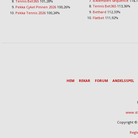
d'Alembert sequence
118,
Tennis Bet365
101,28%
Tennis Bet365
113,36%
Pekka Cykel Pinnen 2026
100,26%
Bethard
112,33%
Pekka Tennis 2026
100,24%
Flatbet
111,92%
HEM
REKAR
FORUM
ANDELSSPEL
www.st
Copyright © 
Regl