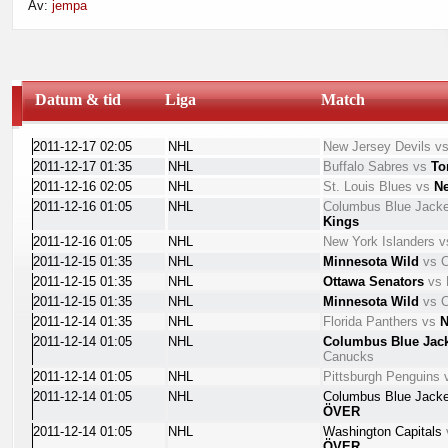
Av:
jempa
ditt fokus. Ett spreadsheet är nyckeln till framgångsrikt spelande.
Bli medlem gratis
hos oss och du kommer att få möjlighet att skapa 
Datum & tid
Liga
Match
2011-12-17 02:05
NHL
New Jersey Devils
v
2011-12-17 01:35
NHL
Buffalo Sabres
vs
To
2011-12-16 02:05
NHL
St. Louis Blues
vs
N
2011-12-16 01:05
NHL
Columbus Blue Jack
Kings
2011-12-16 01:05
NHL
New York Islanders
v
2011-12-15 01:35
NHL
Minnesota Wild
vs
2011-12-15 01:35
NHL
Ottawa Senators
vs
2011-12-15 01:35
NHL
Minnesota Wild
vs
2011-12-14 01:35
NHL
Florida Panthers
vs
N
2011-12-14 01:05
NHL
Columbus Blue Jac
Canucks
2011-12-14 01:05
NHL
Pittsburgh Penguins
2011-12-14 01:05
NHL
Columbus Blue Jack
ÖVER
2011-12-14 01:05
NHL
Washington Capitals
ÖVER