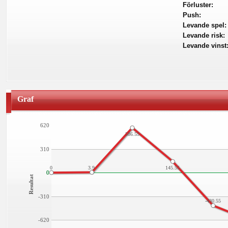
Förluster:
Push:
Levande spel:
Levande risk:
Levande vinst
Graf
620
586.55
310
0
3.9
145.55
0
0
Resultat
-310
-430.55
-620