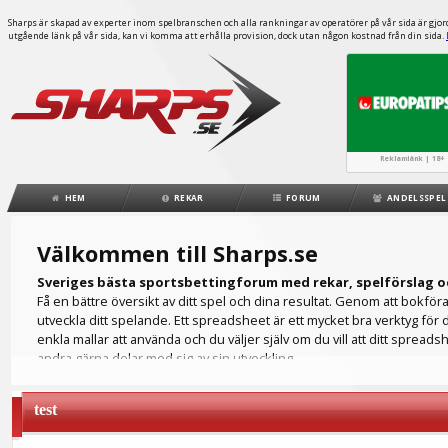
Sharps är skapad av experter inom spelbranschen och alla rankningar av operatörer på vår sida är gjorda
utgående länk på vår sida, kan vi komma att erhålla provision, dock utan någon kostnad från din sida.
Reklamlänk | 18+ 
HEM
REKAR
FORUM
ANDELSSPEL
Välkommen till Sharps.se
Sveriges bästa sportsbettingforum med rekar, spelförslag o
Få en bättre översikt av ditt spel och dina resultat. Genom att bokfö
utveckla ditt spelande. Ett spreadsheet är ett mycket bra verktyg för 
enkla mallar att använda och du väljer själv om du vill att ditt spreads
andra gärna delar med sig av sin utveckling.
Hur ser din ROI ut? Ett spreadsheet fungerar som din egen spelbokföri
på ett flertal olika spelbolag och då är det bra att hålla all spelinfo
test
du för att kunna analysera ditt spelande. Ett detaljrikt spreadsheet hjälpe
Du kanske föredrar att lägga dina spel på fotboll men ditt spreadshee