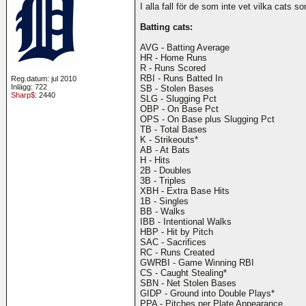
I alla fall för de som inte vet vilka cats s
Batting cats:
AVG - Batting Average
HR - Home Runs
R - Runs Scored
RBI - Runs Batted In
Reg.datum: jul 2010
Inlägg: 722
SB - Stolen Bases
Sharp$
: 2440
SLG - Slugging Pct
OBP - On Base Pct
OPS - On Base plus Slugging Pct
TB - Total Bases
K - Strikeouts*
AB - At Bats
H - Hits
2B - Doubles
3B - Triples
XBH - Extra Base Hits
1B - Singles
BB - Walks
IBB - Intentional Walks
HBP - Hit by Pitch
SAC - Sacrifices
RC - Runs Created
GWRBI - Game Winning RBI
CS - Caught Stealing*
SBN - Net Stolen Bases
GIDP - Ground into Double Plays*
PPA - Pitches per Plate Appearance