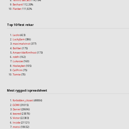
Tennis Bet365
114,75%
Bethard
112,33%
Flatbet
111,92%
Top 10 flest rekar
Lazlo
(423)
LuckySam
(386)
maximalvinst
(377)
Bollbet
(175)
AmaerildeRimfrost
(173)
robfri
(162)
Lukasoe
(160)
Hockeybet
(105)
CalPrim
(75)
Tomte
(70)
Mest ryggad i spreadsheet
forbidden_closet
(49884)
GOWI
(31015)
Daniel
(28696)
boored
(23076)
Victor
(22383)
Inside
(21121)
motsi
(18652)