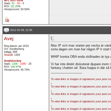
NFL 2017-2018
Stats:
51
-
50
- 0
ROI:
111.25
%
Vinstprocent: 50.50%
2012-02-09, 21:05
Avej
Max IP och max starter per vecka är värd
Reg.datum: jan 2010
Ort: Sundbyberg
sista dagen om man har någon IP lr start 
Inlägg: 558
Sharp$
: 1303
WHIP kontra OBA enda skillnaden är typ 
AvejIshockey
Stats:
1336
-
1585
- 25
Vi har inte direkt diskuterat djupare inom
ROI:
106.97
%
fantasy chatten iaf. Bara hoppa in där så b
Vinstprocent: 45.74%
__________________
To view links or images in signatures your post co
,
To view links or images in signatures your post co
,
To view links or images in signatures your post co
,
To view links or images in signatures your post co
,
To view links or images in signatures your post co