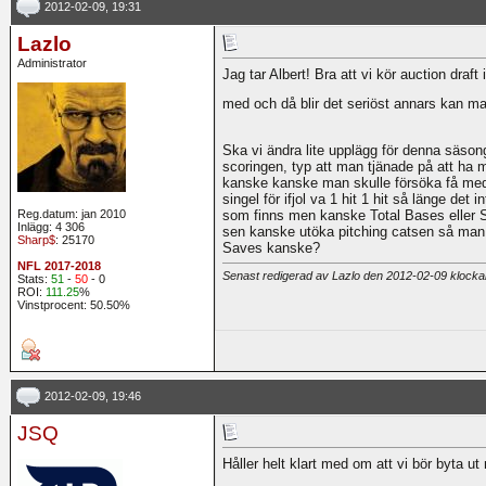
2012-02-09, 19:31
Lazlo
Administrator
Jag tar Albert! Bra att vi kör auction draft
med och då blir det seriöst annars kan m
Ska vi ändra lite upplägg för denna säson
scoringen, typ att man tjänade på att ha m
kanske kanske man skulle försöka få med 
singel för ifjol va 1 hit 1 hit så länge det 
Reg.datum: jan 2010
som finns men kanske Total Bases eller 
Inlägg: 4 306
sen kanske utöka pitching catsen så man i
Sharp$
: 25170
Saves kanske?
NFL 2017-2018
Senast redigerad av Lazlo den 2012-02-09 klock
Stats:
51
-
50
- 0
ROI:
111.25
%
Vinstprocent: 50.50%
2012-02-09, 19:46
JSQ
Håller helt klart med om att vi bör byta ut 