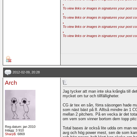
,
To view links or images in signatures your post co
,
To view links or images in signatures your post co
,
To view links or images in signatures your post co
,
To view links or images in signatures your post co
2012-02-09, 20:28
Arch
Jag tycker att man inte ska krångla till det
mycket om tur och tillfälligheter.
CG är tex en sån, förra säsongen hade 
som näst bäst på 8. Alltså mindre än 1 
mellan 2 pitchers. På en vecka är det to
om vem som vinner bortom dem topp pit
Reg.datum: jan 2010
Total bases är också lite udda om man r
Inlägg: 3 910
avg och hög power mest, sen de som kan 
Sharp$
: 6869