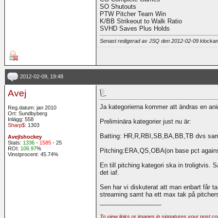
SO Shutouts
PTW Pitcher Team Win
K/BB Strikeout to Walk Ratio
SVHD Saves Plus Holds
Senast redigerad av JSQ den 2012-02-09 klocka
2012-02-09, 19:48
Avej
Ja kategorierna kommer att ändras en ani
Reg.datum: jan 2010
Ort: Sundbyberg
Inlägg: 558
Preliminära kategorier just nu är:
Sharp$
: 1303
Batting: HR,R,RBI,SB,BA,BB,TB dvs samm
AvejIshockey
Stats:
1336
-
1585
- 25
ROI:
106.97
%
Pitching:ERA,QS,OBA(on base pct agains
Vinstprocent: 45.74%
En till pitching kategori ska in troligtvis.
det iaf.
Sen har vi diskuterat att man enbart får t
streaming samt ha ett max tak på pitchers
__________________
To view links or images in signatures your post co