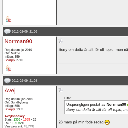
2012-02-09, 21:06
Norrman90
Sorry om detta är allt för off-topic, men
Reg.datum: jul 2010
Ort: Malmö
Inlägg: 359
Sharp$
: 2710
2012-02-09, 21:08
Avej
Citat:
Reg.datum: jan 2010
Ort: Sundbyberg
Ursprungligen postat av
Norrman90
Inlägg: 558
Sorry om detta är allt för off-topic,
Sharp$
: 1303
AvejIshockey
Stats:
1336
-
1585
- 25
28 mars på min födelsedag
ROI:
106.97
%
Vinstprocent: 45.74%
__________________