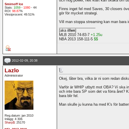
och hög power, helt klart kan skaka om ba
Smirnoff Ice
Stats:
1059
-
1080
- 44
Finns inget fel med Saves, 30 closers öve
ROI:
98.87
%
gör för mycket strategi.
Vinstprocent: 49.51%
Vill man stoppa streaming kan man bara i
__________________
[aka
illen
]
MLB 2010 74-83-7
+1.25u
NBA 2013 158-111-5
$$
2012-02-09, 20:38
Lazlo
Administrator
Okej, låter bra, vilka är ni som redan dis
Varför är WHIP utbytt mot OBA? Vi ska i
och inte bara SP som det va förra året? K
bara blir fel.
Man skulle ju kunna ha med K's för batters 
Reg.datum: jan 2010
Inlägg: 4 306
Sharp$
: 25170