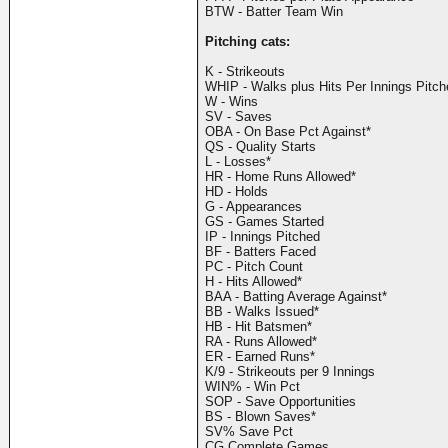
BTW - Batter Team Win
Pitching cats:
K - Strikeouts
WHIP - Walks plus Hits Per Innings Pitch
W - Wins
SV - Saves
OBA - On Base Pct Against*
QS - Quality Starts
L - Losses*
HR - Home Runs Allowed*
HD - Holds
G - Appearances
GS - Games Started
IP - Innings Pitched
BF - Batters Faced
PC - Pitch Count
H - Hits Allowed*
BAA - Batting Average Against*
BB - Walks Issued*
HB - Hit Batsmen*
RA - Runs Allowed*
ER - Earned Runs*
K/9 - Strikeouts per 9 Innings
WIN% - Win Pct
SOP - Save Opportunities
BS - Blown Saves*
SV% Save Pct
CG Complete Games