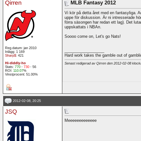
Qirren
MLB Fantasy 2012
Vi kör på detta året med en fantasyliga. 
uppe för diskussion. Är ni intresserade hö
förra säsongen har redan ett lag). Det lutar
uppskattats i NBAn.
Soooo come on, Let's go Nats!
Reg.datum: jan 2010
__________________
Inlägg: 1 169
Hard work takes the gamble out of gambli
Sharp$
: 421
Hi-diddly-ho
Senast redigerad av Qirren den 2012-02-08 kloc
Stats:
770
-
730
- 56
ROI:
110.07
%
Vinstprocent: 51.00%
2012-02-08, 20:25
JSQ
Meeeeeeeeeeeee