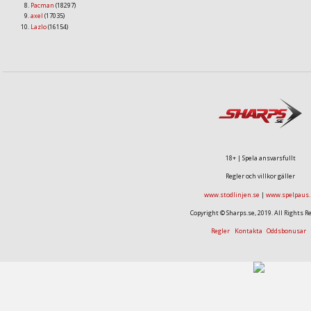
Pacman
(18297)
axel
(17035)
Lazlo
(16154)
18+ | Spela ansvarsfullt
Regler och villkor gäller
www.stodlinjen.se
|
www.spelpaus.
Copyright © Sharps.se, 2019. All Rights R
Regler
Kontakta
Oddsbonusar