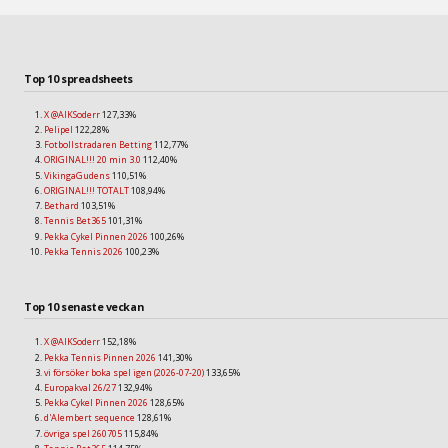
Top 10 spreadsheets
X @AIKSoderr
127,33%
Pelipel
122,28%
Fotbollstradaren Betting
112,77%
ORIGINAL!!! 20 min 3.0
112,40%
VikingaGudens
110,51%
ORIGINAL!!! TOTALT
108,94%
Bethard
103,51%
Tennis Bet365
101,31%
Pekka Cykel Pinnen 2026
100,26%
Pekka Tennis 2026
100,23%
Top 10 senaste veckan
X @AIKSoderr
152,18%
Pekka Tennis Pinnen 2026
141,30%
vi försöker boka spel igen (2026-07-20)
133,65%
Europakval 26/27
132,94%
Pekka Cykel Pinnen 2026
128,65%
d'Alembert sequence
128,61%
övriga spel 260705
115,84%