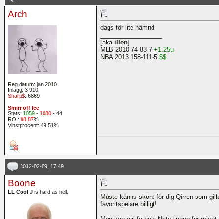
Arch
dags för lite hämnd
__________________
[aka
illen
]
MLB 2010 74-83-7
+1.25u
NBA 2013 158-111-5
$$
Reg.datum: jan 2010
Inlägg: 3 910
Sharp$
: 6869
Smirnoff Ice
Stats:
1059
-
1080
- 44
ROI:
98.87
%
Vinstprocent: 49.51%
2012-02-09, 17:49
Boone
LL Cool J
is hard as hell.
Måste känns skönt för dig Qirren som gilla
favoritspelare billigt!
Man kan väl få hela Nats lineup för priset