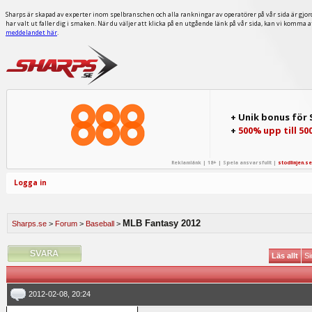
Sharps är skapad av experter inom spelbranschen och alla rankningar av operatörer på vår sida är gjor
har valt ut faller dig i smaken. När du väljer att klicka på en utgående länk på vår sida, kan vi komma 
meddelandet här
.
+ Unik bonus för
+
500% upp till 50
Reklamlänk | 18+ | Spela ansvarsfullt |
stodlinjen.se
Logga in
MLB Fantasy 2012
Sharps.se
>
Forum
>
Baseball
>
Läs allt
Si
2012-02-08, 20:24