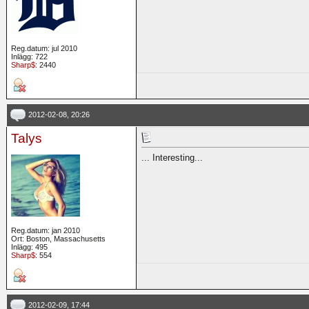
Reg.datum: jul 2010
Inlägg: 722
Sharp$
: 2440
2012-02-08, 20:26
Talys
... Interesting...
Reg.datum: jan 2010
Ort: Boston, Massachusetts
Inlägg: 495
Sharp$
: 554
2012-02-09, 17:44