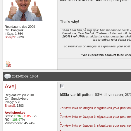
That's why!
__________________
Reg.datum: dec 2009
Ort: Bangkok
"Kan bara titta på mig själv. Hur spännande skulle 
Barcelona, Real Madrid, Chelsea, United mfl mfl...he
Inlägg: 1 864
100% i roi
UTAN att aldrig ha rekat dessa lag, skull
Sharp$
: 9728
jag ju enbart reka dessa gä
To view links or images in signatures your post
"We expect this account to be une
2012-02-09, 18:04
Avej
500kr var till potten, 60% till vinnaren, 30
Reg.datum: jan 2010
Ort: Sundbyberg
__________________
Inlägg: 558
Sharp$
: 1303
To view links or images in signatures your post co
,
AvejIshockey
Stats:
1336
-
1585
- 25
To view links or images in signatures your post co
ROI:
106.97
%
,
Vinstprocent: 45.74%
To view links or images in signatures your post co
,