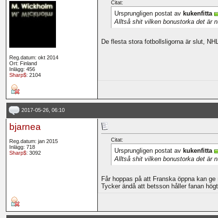
Citat:
Ursprungligen postat av
kukenfitta
Alltså shit vilken bonustorka det är n
De flesta stora fotbollsligorna är slut,
Reg.datum: okt 2014
Ort: Finland
Inlägg: 456
Sharp$
: 2104
2017-05-26, 06:10
bjarnea
Citat:
Reg.datum: jan 2015
Inlägg: 718
Ursprungligen postat av
kukenfitta
Sharp$
: 3092
Alltså shit vilken bonustorka det är n
Får hoppas på att Franska öppna kan ge
Tycker ändå att betsson håller fanan hög