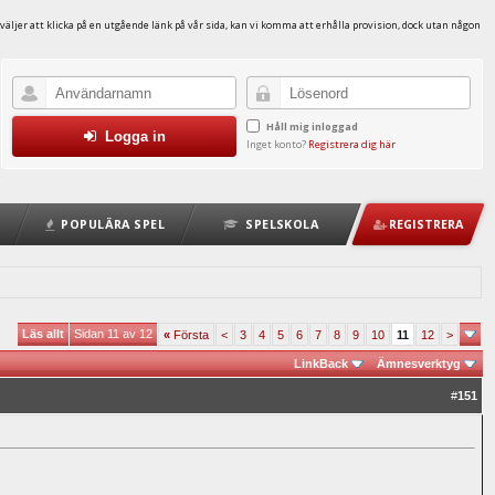
väljer att klicka på en utgående länk på vår sida, kan vi komma att erhålla provision, dock utan någon
Håll mig inloggad
Logga in
Inget konto?
Registrera dig här
POPULÄRA SPEL
SPELSKOLA
REGISTRERA
Läs allt
Sidan 11 av 12
«
Första
<
3
4
5
6
7
8
9
10
11
12
>
LinkBack
Ämnesverktyg
#
151