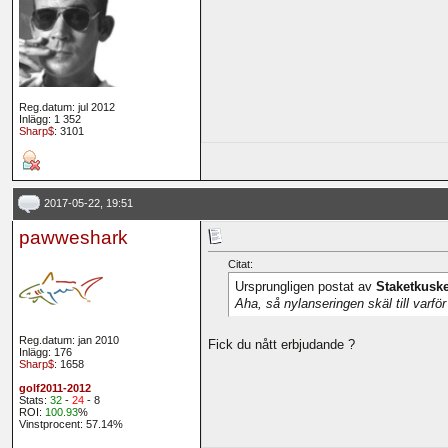
Reg.datum: jul 2012
Inlägg: 1 352
Sharp$
: 3101
2017-05-22, 19:51
pawweshark
Citat:
Ursprungligen postat av
Staketkusk
Aha, så nylanseringen skäl till varf
Reg.datum: jan 2010
Fick du nått erbjudande ?
Inlägg: 176
Sharp$
: 1658
golf2011-2012
Stats:
32
-
24
- 8
ROI:
100.93
%
Vinstprocent: 57.14%