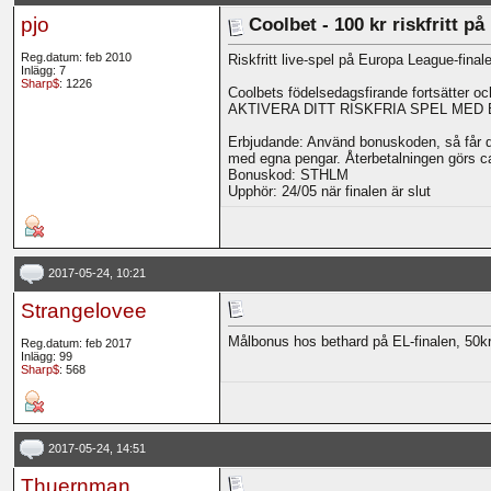
pjo
Coolbet - 100 kr riskfritt p
Reg.datum: feb 2010
Riskfritt live-spel på Europa League-final
Inlägg: 7
Sharp$
: 1226
Coolbets födelsedagsfirande fortsätter och
AKTIVERA DITT RISKFRIA SPEL ME
Erbjudande: Använd bonuskoden, så får du p
med egna pengar. Återbetalningen görs ca.
Bonuskod: STHLM
Upphör: 24/05 när finalen är slut
2017-05-24, 10:21
Strangelovee
Målbonus hos bethard på EL-finalen, 50k
Reg.datum: feb 2017
Inlägg: 99
Sharp$
: 568
2017-05-24, 14:51
Thuernman