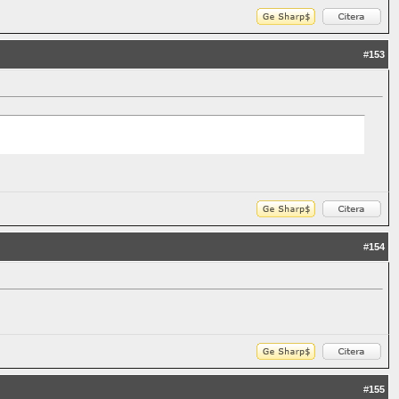
#
153
#
154
#
155