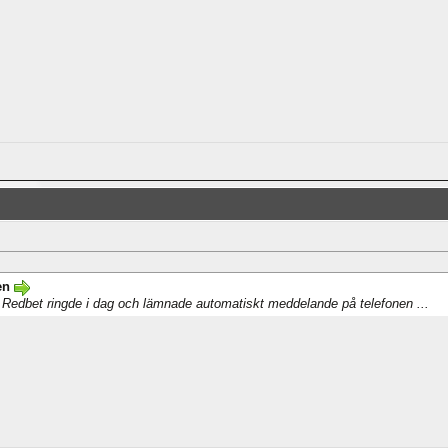
en
ör Redbet ringde i dag och lämnade automatiskt meddelande på telefonen ...