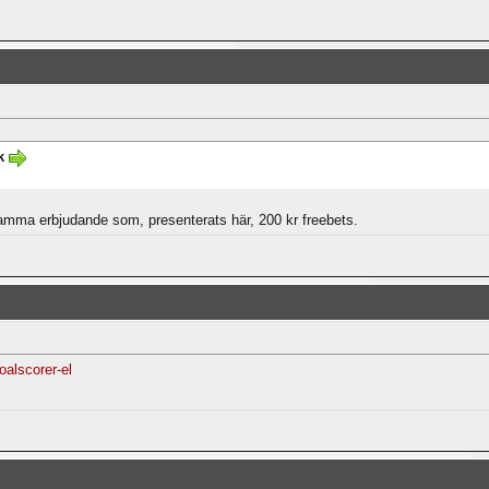
k
amma erbjudande som, presenterats här, 200 kr freebets.
oalscorer-el