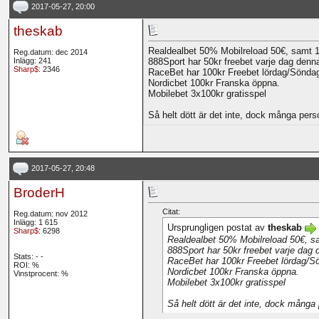
2017-05-27, 20:00
theskab
Realdealbet 50% Mobilreload 50€, samt 1
Reg.datum: dec 2014
Inlägg: 241
888Sport har 50kr freebet varje dag denna
Sharp$
: 2346
RaceBet har 100kr Freebet lördag/Sönda
Nordicbet 100kr Franska öppna.
Mobilebet 3x100kr gratisspel
Så helt dött är det inte, dock många perso
2017-05-27, 20:48
BroderH
Citat:
Reg.datum: nov 2012
Inlägg: 1 615
Ursprungligen postat av
theskab
Sharp$
: 6298
Realdealbet 50% Mobilreload 50€, sa
888Sport har 50kr freebet varje dag 
Stats:
-
-
RaceBet har 100kr Freebet lördag/S
ROI:
%
Nordicbet 100kr Franska öppna.
Vinstprocent: %
Mobilebet 3x100kr gratisspel
Så helt dött är det inte, dock många 