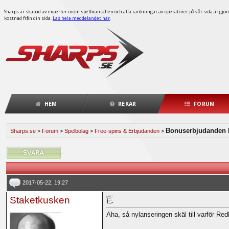
Sharps är skapad av experter inom spelbranschen och alla rankningar av operatörer på vår sida är gjorda
kostnad från din sida.
Läs hela meddelandet här
.
HEM
REKAR
FORUM
Bonuserbjudanden 
Sharps.se
>
Forum
>
Spelbolag
>
Free-spins & Erbjudanden
>
2017-05-22, 19:27
Staketkusken
Aha, så nylanseringen skäl till varför Re