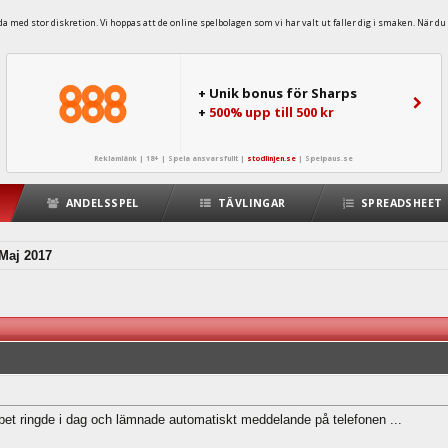
 med stor diskretion. Vi hoppas att de online spelbolagen som vi har valt ut faller dig i smaken. När du 
+ Unik bonus för Sharps
+
500% upp till 500 kr
Reklamlänk | 18+ | Spela ansvarsfullt |
stodlinjen.se
|
Spelpaus.se
ANDELSSPEL
TÄVLINGAR
SPREADSHEET
Maj 2017
dbet ringde i dag och lämnade automatiskt meddelande på telefonen ...