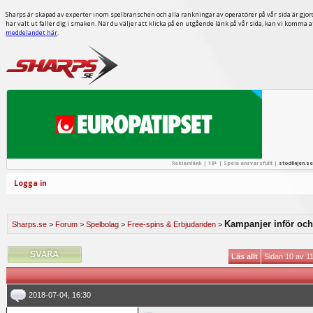
Sharps är skapad av experter inom spelbranschen och alla rankningar av operatörer på vår sida är gjor
har valt ut faller dig i smaken. När du väljer att klicka på en utgående länk på vår sida, kan vi komma 
meddelandet här
.
Reklamlänk | 18+ | Spela ansvarsfullt |
stodlinjen.se
Logga in
Kampanjer inför och
Sharps.se
>
Forum
>
Spelbolag
>
Free-spins & Erbjudanden
>
Läs allt
Sidan 10 av 1
2018-07-04, 16:30