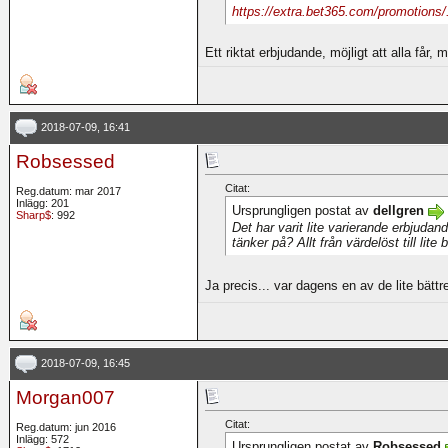
https://extra.bet365.com/promotions
Ett riktat erbjudande, möjligt att alla får, 
2018-07-09, 16:41
Robsessed
Citat:
Reg.datum: mar 2017
Inlägg: 201
Ursprungligen postat av
dellgren
Sharp$
: 992
Det har varit lite varierande erbjuda
tänker på? Allt från värdelöst till lite
Ja precis... var dagens en av de lite bättre
2018-07-09, 16:45
Morgan007
Citat:
Reg.datum: jun 2016
Inlägg: 572
Ursprungligen postat av
Robsessed