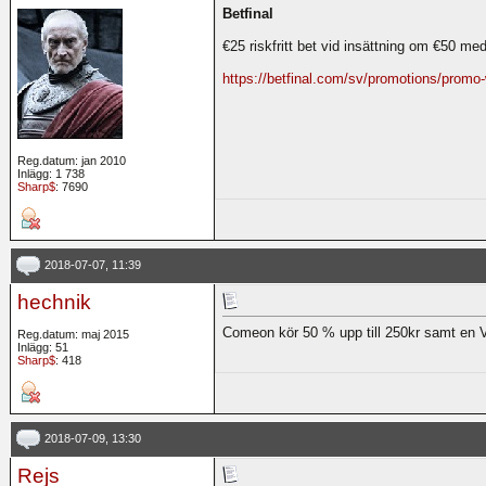
Betfinal
€25 riskfritt bet vid insättning om €50 m
https://betfinal.com/sv/promotions/promo
Reg.datum: jan 2010
Inlägg: 1 738
Sharp$
: 7690
2018-07-07, 11:39
hechnik
Comeon kör 50 % upp till 250kr samt en V
Reg.datum: maj 2015
Inlägg: 51
Sharp$
: 418
2018-07-09, 13:30
Rejs