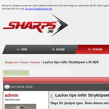
Sharps är skapad av experter inom spelbranschen och alla rankningar av operatörer på vår sida är gjorda
kostnad från din sida.
Läs hela meddelandet här
.
HEM
REKAR
FORUM
Lazlos tips inför Stryktipset v.34 26/8
Sharps.se
>
Forum
>
Nyheter
>
2017-08-26, 09:30
admin
Lazlos tips inför Stryktipset
Administrator
Dags för jackpot igen. Även denna veck