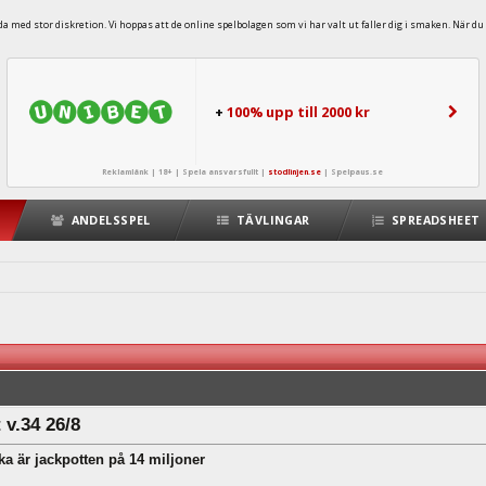
 med stor diskretion. Vi hoppas att de online spelbolagen som vi har valt ut faller dig i smaken. När du 
+
100% upp till 2000 kr
Reklamlänk | 18+ | Spela ansvarsfullt |
stodlinjen.se
|
Spelpaus.se
ANDELSSPEL
TÄVLINGAR
SPREADSHEET
 v.34 26/8
a är jackpotten på 14 miljoner