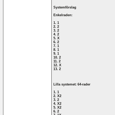
Systemförslag
Enkelraden:
1. 1
2. 2
3. 2
4. 2
5. X
6. 2
7. 1
8. 1
9. 1
10. 2
11. 2
12. X
13. 2
Lilla systemet: 64-rader
1. 1
2. X2
3. 2
4. X2
5. X2
6. 2