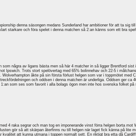
mpionship denna säsongen medans Sunderland har ambitioner för att ta sig till
art starkare och föra spelet i denna matchen så 2:an känns som ett bra spelv
 som några av ligans bästa men så här 4 matcher in så ligger Brentford sist i
nt mot Ipswich. Trots stort spelövertag med 65% bolinnehav och 22-5 i målchans
 Wolverhampton åkte på sin första förlust helgen som var i toppmötet med C
Streckfördelningen och oddsen i denna matchen är underliga. Oddsen ger ca 4
å 1:an som ses som favorit i alla bolags ögon men inte hos svenska folket p
gt med 4 raka segrar och man tog en imponerande vinst förra helgen borta mo
sten gör så att skärpan återfinns nu till helgen när laget fick känna på li
r kvalitet att kunna utmana i toppen normalt sett. En riktigt bra etta då Cardif