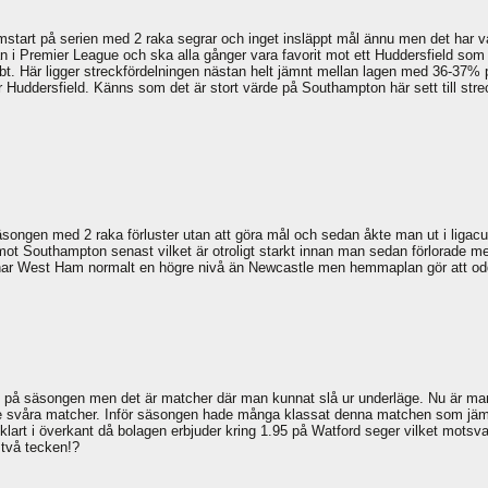
start på serien med 2 raka segrar och inget insläppt mål ännu men det har var
 i Premier League och ska alla gånger vara favorit mot ett Huddersfield som ti
 Här ligger streckfördelningen nästan helt jämnt mellan lagen med 36-37% p
 Huddersfield. Känns som det är stort värde på Southampton här sett till str
 säsongen med 2 raka förluster utan att göra mål och sedan åkte man ut i liga
mot Southampton senast vilket är otroligt starkt innan man sedan förlorade me
t har West Ham normalt en högre nivå än Newcastle men hemmaplan gör att od
rt på säsongen men det är matcher där man kunnat slå ur underläge. Nu är man 
de svåra matcher. Inför säsongen hade många klassat denna matchen som jämn
lart i överkant då bolagen erbjuder kring 1.95 på Watford seger vilket motsv
 två tecken!?