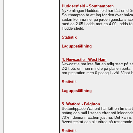
Huddersfield - Southampton
Nykomlingen Huddersfield har fått en dröm
Southampton är ett lag för den över halvan
sedan komma ner på jorden ganska snabbt.
med ca 2.05 i odds mot ca 4.00 i odds för
Huddersfield.
Statistik
Laguppställning
4. Newcastle - West Ham
Newcastle har inte fått en rolig start på
2-2 trots en man mindre på planen borta 
bra prestation men 0 poäng likväl. Viss
Statistik
Laguppställning
5. Watford - Brighton
Bottentippade Watford har fått en fin sta
poäng och mål i serien efter två inledan
70% i denna matchen just nu. Det känns k
överstreckat och allt värde på resterande
Statistik