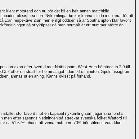
it klent motstånd och nu bör det bli en helt annan matchbild.
ppades bli sist i serien. Nykomlingar brukar kunna inleda inspirerat för att
å 1:an respektive 2:an men enligt oddsen så är Southampton klar favorit
eckfördelningen på stryktipset då man normalt är ett nummer större än
cupen i veckan efter övertid mot Nottingham. West Ham hämtade in 2-0 till
d 3-2 efter en straff för hemmalaget i den 93:e minuten. Spelmässigt en
dsen jämnas ut en aning. Känns ovisst på förhand.
istället stor favorit mot en kapabel nykomling som jagar sina första
 men efter säsongsinledningen så streckar svenska folket Watford till
arar ca 51-52% chans att vinna matchen. 70% bör således vara klart