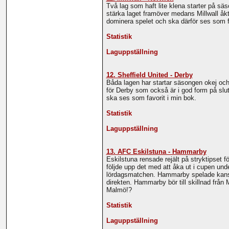
Två lag som haft lite klena starter på sä
stärka laget framöver medans Millwall åk
dominera spelet och ska därför ses som fa
Statistik
Laguppställning
12. Sheffield United - Derby
Båda lagen har startar säsongen okej och 
för Derby som också är i god form på slu
ska ses som favorit i min bok.
Statistik
Laguppställning
13. AFC Eskilstuna - Hammarby
Eskilstuna rensade rejält på stryktipse
följde upp det med att åka ut i cupen un
lördagsmatchen. Hammarby spelade kanske 
direkten. Hammarby bör till skillnad från
Malmö!?
Statistik
Laguppställning