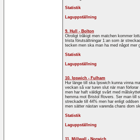
Statistik
Laguppställning
9. Hull - Bolton
Otroligt tråkigt men matchen kommer lott
trista förutsättningar 1:an som är streckad
tecken men ska man ha med något mer går
Statistik
Laguppställning
10. Ipswich - Fulham
Hur länge till ska Ipswich kunna vinna ma
veckan så var turen slut när man förlora
men har haft väldigt svårt med målskyttet
hemma mot Bristol Rovers. Ser man till s
streckade till 44% men har enligt oddsen
men sätter nästan varenda chans dom skapa
Statistik
Laguppställning
11. Millwall - Norwich