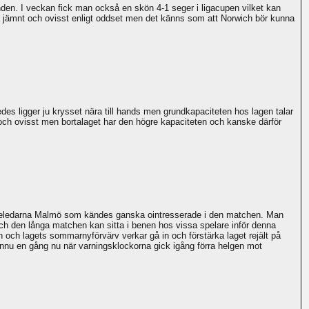
unden. I veckan fick man också en skön 4-1 seger i ligacupen vilket kan
ka jämnt och ovisst enligt oddset men det känns som att Norwich bör kunna
es ligger ju krysset nära till hands men grundkapaciteten hos lagen talar
 och ovisst men bortalaget har den högre kapaciteten och kanske därför
erieledarna Malmö som kändes ganska ointresserade i den matchen. Man
ch den långa matchen kan sitta i benen hos vissa spelare inför denna
och lagets sommarnyförvärv verkar gå in och förstärka laget rejält på
 ännu en gång nu när varningsklockorna gick igång förra helgen mot