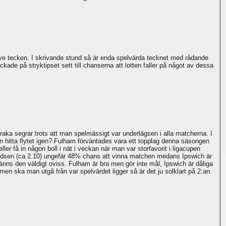
tive tecken. I skrivande stund så är enda spelvärda tecknet med rådande
ckade på stryktipset sett till chanserna att lotten faller på något av dessa
raka segrar trots att man spelmässigt var underlägsen i alla matcherna. I
n hitta flytet igen? Fulham förväntades vara ett topplag denna säsongen
er få in någon boll i nät i veckan när man var storfavorit i ligacupen
 oddsen (ca 2.10) ungefär 48% chans att vinna matchen medans Ipswich är
nns den väldigt oviss. Fulham är bra men gör inte mål, Ipswich är dåliga
en ska man utgå från var spelvärdet ligger så är det ju solklart på 2:an.