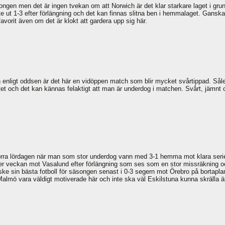
songen men det är ingen tvekan om att Norwich är det klar starkare laget i gr
te ut 1-3 efter förlängning och det kan finnas slitna ben i hemmalaget. Gans
vorit även om det är klokt att gardera upp sig här.
enligt oddsen är det här en vidöppen match som blir mycket svårtippad. Såled
tet och det kan kännas felaktigt att man är underdog i matchen. Svårt, jämnt
t förra lördagen när man som stor underdog vann med 3-1 hemma mot klara s
der veckan mot Vasalund efter förlängning som ses som en stor missräkning o
sin bästa fotboll för säsongen senast i 0-3 segern mot Örebro på bortaplan 
 Malmö vara väldigt motiverade här och inte ska väl Eskilstuna kunna skrälla