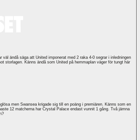
r väl ändå säga att United imponerat med 2 raka 4-0 segrar i inledningen
" mot storlagen. Känns ändå som United på hemmaplan väger för tungt här
änglösa men Swansea krigade sig till en poäng i premiären. Känns som en
naste 12 matcherna har Crystal Palace endast vunnit 1 gång. Två jämna
h?