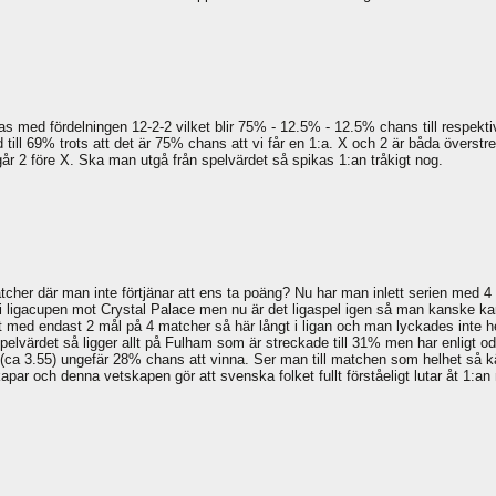
as med fördelningen 12-2-2 vilket blir 75% - 12.5% - 12.5% chans till respek
 till 69% trots att det är 75% chans att vi får en 1:a. X och 2 är båda överstre
 2 före X. Ska man utgå från spelvärdet så spikas 1:an tråkigt nog.
tcher där man inte förtjänar att ens ta poäng? Nu har man inlett serien med 4 
r i ligacupen mot Crystal Palace men nu är det ligaspel igen så man kanske ka
 med endast 2 mål på 4 matcher så här långt i ligan och man lyckades inte hell
pelvärdet så ligger allt på Fulham som är streckade till 31% men har enligt
 (ca 3.55) ungefär 28% chans att vinna. Ser man till matchen som helhet så kä
r och denna vetskapen gör att svenska folket fullt förståeligt lutar åt 1:an m