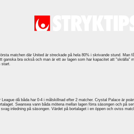
 första matchen där United är streckade på hela 80% i skrivande stund. Man få
ett ganska bra också och man är ett av lagen som har kapacitet att "skrälla
start.
r League då båda har 0-4 i målskillnad efter 2 matcher. Crystal Palace är po
 bortalaget. Swansea vann båda mötena mellan lagen förra säsongen och på se
n svag inledning på säsongen. Värdet på bortalaget i en öppen och oviss matc