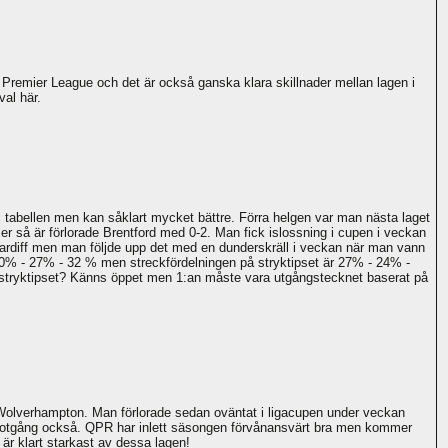
 Premier League och det är också ganska klara skillnader mellan lagen i
al här.
 tabellen men kan såklart mycket bättre. Förra helgen var man nästa laget
er så är förlorade Brentford med 0-2. Man fick islossning i cupen i veckan
ardiff men man följde upp det med en dunderskräll i veckan när man vann
0% - 27% - 32 % men streckfördelningen på stryktipset är 27% - 24% -
å stryktipset? Känns öppet men 1:an måste vara utgångstecknet baserat på
t Wolverhampton. Man förlorade sedan oväntat i ligacupen under veckan
te motgång också. QPR har inlett säsongen förvånansvärt bra men kommer
f är klart starkast av dessa lagen!