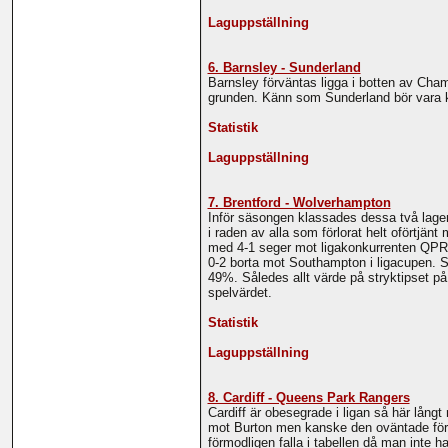
Laguppställning
6. Barnsley - Sunderland
Barnsley förväntas ligga i botten av Cha
grunden. Känn som Sunderland bör vara kl
Statistik
Laguppställning
7. Brentford - Wolverhampton
Inför säsongen klassades dessa två lagen
i raden av alla som förlorat helt oförtjä
med 4-1 seger mot ligakonkurrenten QPR.
0-2 borta mot Southampton i ligacupen. 
49%. Således allt värde på stryktipset p
spelvärdet.
Statistik
Laguppställning
8. Cardiff - Queens Park Rangers
Cardiff är obesegrade i ligan så här lån
mot Burton men kanske den oväntade förlu
förmodligen falla i tabellen då man inte ha