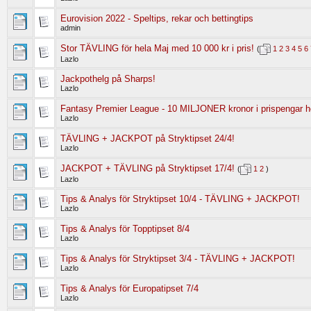
Eurovision 2022 - Speltips, rekar och bettingtips
admin
Stor TÄVLING för hela Maj med 10 000 kr i pris!
(
1
2
3
4
5
6
Lazlo
Jackpothelg på Sharps!
Lazlo
Fantasy Premier League - 10 MILJONER kronor i prispengar 
Lazlo
TÄVLING + JACKPOT på Stryktipset 24/4!
Lazlo
JACKPOT + TÄVLING på Stryktipset 17/4!
(
1
2
)
Lazlo
Tips & Analys för Stryktipset 10/4 - TÄVLING + JACKPOT!
Lazlo
Tips & Analys för Topptipset 8/4
Lazlo
Tips & Analys för Stryktipset 3/4 - TÄVLING + JACKPOT!
Lazlo
Tips & Analys för Europatipset 7/4
Lazlo