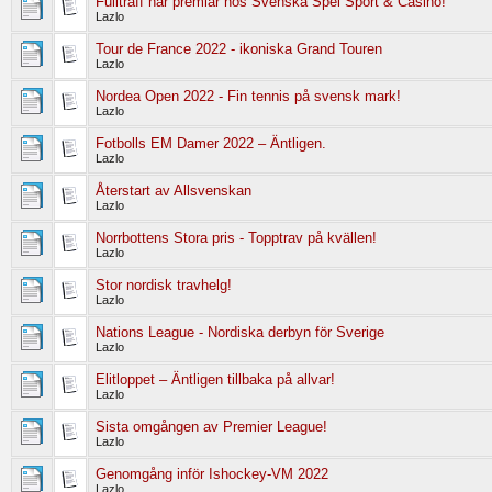
Fullträff har premiär hos Svenska Spel Sport & Casino!
Lazlo
Tour de France 2022 - ikoniska Grand Touren
Lazlo
Nordea Open 2022 - Fin tennis på svensk mark!
Lazlo
Fotbolls EM Damer 2022 – Äntligen.
Lazlo
Återstart av Allsvenskan
Lazlo
Norrbottens Stora pris - Topptrav på kvällen!
Lazlo
Stor nordisk travhelg!
Lazlo
Nations League - Nordiska derbyn för Sverige
Lazlo
Elitloppet – Äntligen tillbaka på allvar!
Lazlo
Sista omgången av Premier League!
Lazlo
Genomgång inför Ishockey-VM 2022
Lazlo