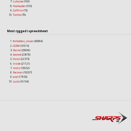
Lukasoe
(160)
Hockeybet
(105)
CalPrim
(75)
Tomte
(70)
Mest ryggad i spreadsheet
forbidden_closet
(49884)
GOWI
(31015)
Daniel
(28696)
boored
(23076)
Victor
(22373)
Inside
(21121)
motsi
(18652)
Pacman
(18297)
axel
(17035)
Lazlo
(16154)