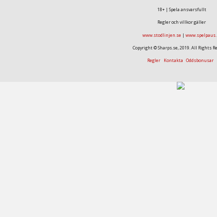
18+ | Spela ansvarsfullt
Regler och villkor gäller
www.stodlinjen.se
|
www.spelpaus.
Copyright © Sharps.se, 2019. All Rights R
Regler
Kontakta
Oddsbonusar