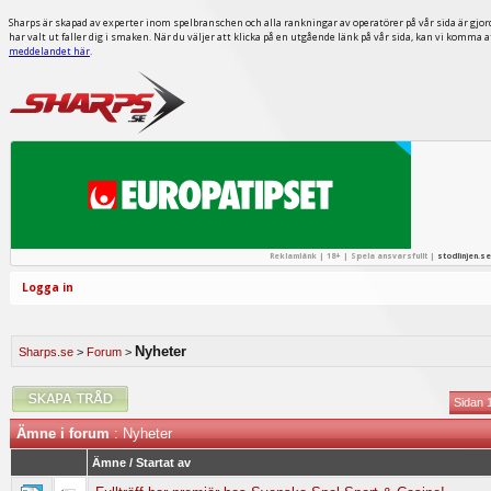
Sharps är skapad av experter inom spelbranschen och alla rankningar av operatörer på vår sida är gjor
har valt ut faller dig i smaken. När du väljer att klicka på en utgående länk på vår sida, kan vi komma 
meddelandet här
.
Reklamlänk | 18+ | Spela ansvarsfullt |
stodlinjen.se
Logga in
Nyheter
Sharps.se
>
Forum
>
Sidan 
Ämne i forum
: Nyheter
Ämne
/
Startat av