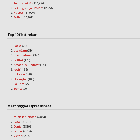
Tennis Bet365
114,99%
Bettingstugan 26/27
112,55%
Flatbet
111,92%
Sedlar
110,90%
Top 10 flest rekar
Lazlo
(423)
LuckySam
(386)
maximalvinst
(377)
Bollbet
(175)
AmaerildeRimfrost
(173)
robfri
(162)
Lukasoe
(160)
Hockeybet
(105)
CalPrim
(75)
Tomte
(70)
Mest ryggad i spreadsheet
forbidden_closet
(49884)
GOWI
(31015)
Daniel
(28696)
boored
(23076)
Victor
(22370)