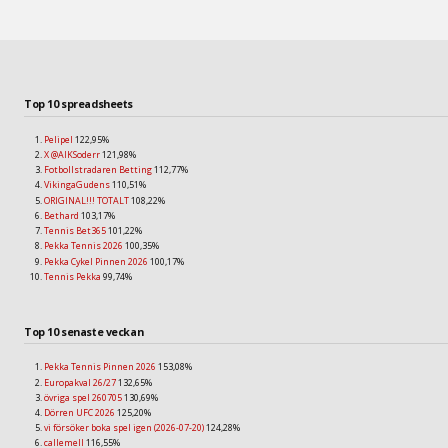
Top 10 spreadsheets
Pelipel
122,95%
X @AIKSoderr
121,98%
Fotbollstradaren Betting
112,77%
VikingaGudens
110,51%
ORIGINAL!!! TOTALT
108,22%
Bethard
103,17%
Tennis Bet365
101,22%
Pekka Tennis 2026
100,35%
Pekka Cykel Pinnen 2026
100,17%
Tennis Pekka
99,74%
Top 10 senaste veckan
Pekka Tennis Pinnen 2026
153,08%
Europakval 26/27
132,65%
övriga spel 260705
130,69%
Dörren UFC 2026
125,20%
vi försöker boka spel igen (2026-07-20)
124,28%
callemell
116,55%