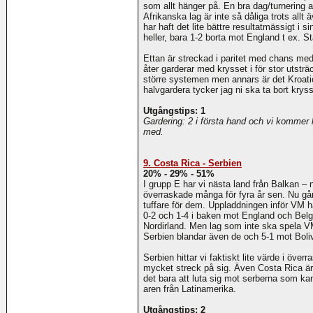
som allt hänger på. En bra dag/turnering a
Afrikanska lag är inte så dåliga trots allt
har haft det lite bättre resultatmässigt i s
heller, bara 1-2 borta mot England t ex. S
Ettan är streckad i paritet med chans me
åter garderar med krysset i för stor utstr
större systemen men annars är det Kroatie
halvgardera tycker jag ni ska ta bort kryss
Utgångstips: 1
Gardering: 2 i första hand och vi kommer
med.
9. Costa Rica - Serbien
20% - 29% - 51%
I grupp E har vi nästa land från Balkan
överraskade många för fyra år sen. Nu gå
tuffare för dem. Uppladdningen inför VM h
0-2 och 1-4 i baken mot England och Belg
Nordirland. Men lag som inte ska spela VM
Serbien blandar även de och 5-1 mot Boli
Serbien hittar vi faktiskt lite värde i öve
mycket streck på sig. Även Costa Rica ä
det bara att luta sig mot serberna som k
aren från Latinamerika.
Utgångstips: 2