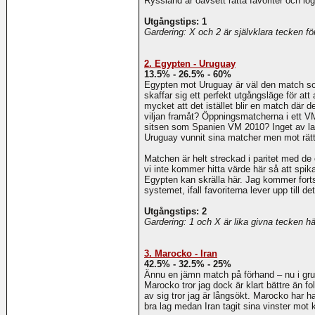
Ryssland är oavsett rätta favoriter och lo
Utgångstips: 1
Gardering: X och 2 är självklara tecken för
2. Egypten - Uruguay
13.5% - 26.5% - 60%
Egypten mot Uruguay är väl den match som
skaffar sig ett perfekt utgångsläge för a
mycket att det istället blir en match där de
viljan framåt? Öppningsmatcherna i ett VM 
sitsen som Spanien VM 2010? Inget av la
Uruguay vunnit sina matcher men mot rätt
Matchen är helt streckad i paritet med de 
vi inte kommer hitta värde här så att spi
Egypten kan skrälla här. Jag kommer forts
systemet, ifall favoriterna lever upp till det
Utgångstips: 2
Gardering: 1 och X är lika givna tecken hä
3. Marocko - Iran
42.5% - 32.5% - 25%
Ännu en jämn match på förhand – nu i gru
Marocko tror jag dock är klart bättre än fo
av sig tror jag är långsökt. Marocko har h
bra lag medan Iran tagit sina vinster mot k