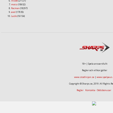
Inside
(21121)
motsi
(18652)
Pacman
(18297)
axel
(17035)
Lazlo
(16154)
18+ | Spela ansvarsfullt
Regler och villkor gäller
www.stodlinjen.se
|
www.spelpaus.
Copyright © Sharps.se, 2019. All Rights R
Regler
Kontakta
Oddsbonusar