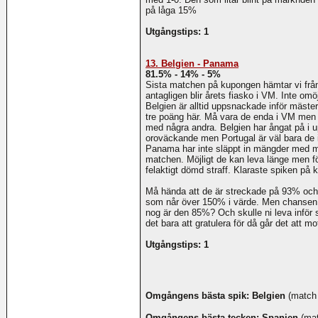
på låga 15%
Utgångstips: 1
13. Belgien - Panama
81.5% - 14% - 5%
Sista matchen på kupongen hämtar vi fr
antagligen blir årets fiasko i VM. Inte omö
Belgien är alltid uppsnackade inför mäste
tre poäng här. Må vara de enda i VM men
med några andra. Belgien har ångat på i 
oroväckande men Portugal är väl bara de 
Panama har inte släppt in mängder med må
matchen. Möjligt de kan leva länge men för
felaktigt dömd straff. Klaraste spiken på
Må hända att de är streckade på 93% och 
som når över 150% i värde. Men chansen 
nog är den 85%? Och skulle ni leva inför 
det bara att gratulera för då går det att
Utgångstips: 1
Omgångens bästa spik: Belgien
(match 
Omgångens bästa tecken: Spanien
(mat