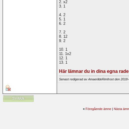
2. x2
3. 1
4. 2
5. 1
6. 2
7. 2
8. 12
9. 2
10. 1
11. 1x2
12. 1
13. 1
Här lämnar du in dina egna rade
Senast redigerad av AmaerildeRimfrost den 2018
«
Föregående ämne
|
Nästa ämn