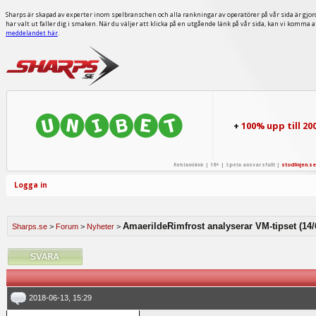
Sharps är skapad av experter inom spelbranschen och alla rankningar av operatörer på vår sida är gjor
har valt ut faller dig i smaken. När du väljer att klicka på en utgående länk på vår sida, kan vi komma 
meddelandet här
.
+
100% upp till 20
Reklamlänk | 18+ | Spela ansvarsfullt |
stodlinjen.se
Logga in
AmaerildeRimfrost analyserar VM-tipset (14/
Sharps.se
>
Forum
>
Nyheter
>
2018-06-13, 15:29