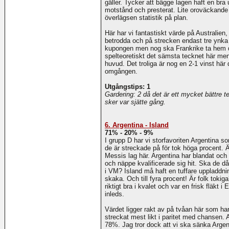
gäller. Tycker att bägge lagen haft en bra
motstånd och presterat. Lite oroväckande a
överlägsen statistik på plan.
Här har vi fantastiskt värde på Australien
betrodda och på strecken endast tre ynka p
kupongen men nog ska Frankrike ta hem de
spelteoretiskt det sämsta tecknet här men 0-
huvud. Det troliga är nog en 2-1 vinst här 
omgången.
Utgångstips: 1
Gardering: 2 då det är ett mycket bättre
sker var sjätte gång.
6. Argentina - Island
71% - 20% - 9%
I grupp D har vi storfavoriten Argentina s
de är streckade på för tok höga procent. 
Messis lag här. Argentina har blandat och
och näppe kvalificerade sig hit. Ska de då
i VM? Island må haft en tuffare uppladdnin
skaka. Och till fyra procent! Är folk tokig
riktigt bra i kvalet och var en frisk fläkt
inleds.
Värdet ligger rakt av på tvåan här som ha
streckat mest likt i paritet med chansen. 
78%. Jag tror dock att vi ska sänka Argent