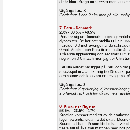
de är klart tråkiga att strecka men vinner de
Utgångstips: X
Gardering: 1 och 2 ska med på alla uppb
7. Peru - Danmark
29% - 30.5% - 40.5%
Peru tar sig an Danmark i öppningsmatchen
dynamiten. De har sett stabila ut i sin upp
Hareide. 0-0 mot Sverige när de saknade 
0 mot Mexiko, och Peru är inte bättre än
strålande uppladdning och ser starka ut. B
nog bli en 0-0 match men jag tror Christi
Det lilla värdet här ligger på Peru och de
streckspelarna att likt mig tro för starkt 
åtminstone och kan vara en trevlig spik 
Utgångstips: 2
Gardering: X tycker jag vi kommer långt m
storfavorit tack och lov då jag helst avst
8. Kroatien - Nigeria
56.5% - 26.5% - 17%
Kroatien kommer med ett av de starkaste m
lagen på andra sidan få det svårt. Modri
Sauron att framstå som lite bleka – vilket 
flesta fall få åka från matchen med noll p