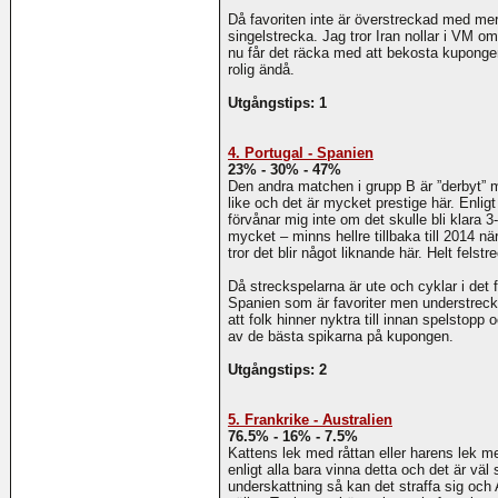
Då favoriten inte är överstreckad med mer
singelstrecka. Jag tror Iran nollar i VM o
nu får det räcka med att bekosta kupongen 
rolig ändå.
Utgångstips: 1
4. Portugal - Spanien
23% - 30% - 47%
Den andra matchen i grupp B är ”derbyt” 
like och det är mycket prestige här. Enlig
förvånar mig inte om det skulle bli klara 3
mycket – minns hellre tillbaka till 2014
tror det blir något liknande här. Helt felstr
Då streckspelarna är ute och cyklar i det
Spanien som är favoriter men understrecka
att folk hinner nyktra till innan spelstopp
av de bästa spikarna på kupongen.
Utgångstips: 2
5. Frankrike - Australien
76.5% - 16% - 7.5%
Kattens lek med råttan eller harens lek m
enligt alla bara vinna detta och det är vä
underskattning så kan det straffa sig och A