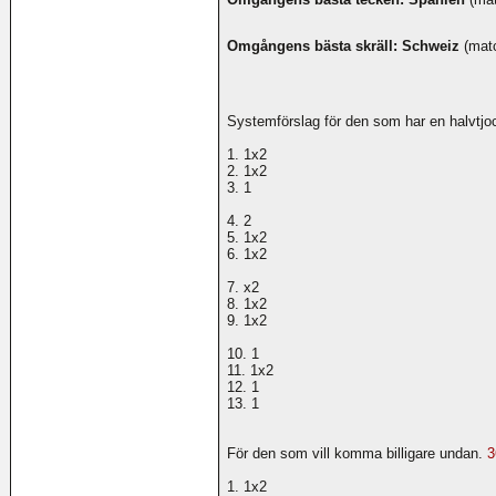
Omgångens bästa skräll: Schweiz
(matc
Systemförslag för den som har en halvtj
1. 1x2
2. 1x2
3. 1
4. 2
5. 1x2
6. 1x2
7. x2
8. 1x2
9. 1x2
10. 1
11. 1x2
12. 1
13. 1
För den som vill komma billigare undan.
3
1. 1x2