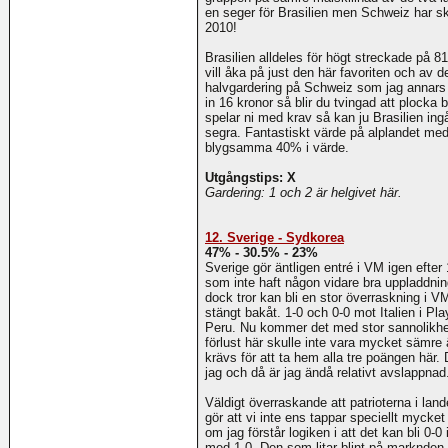
en seger för Brasilien men Schweiz har sk
2010!
Brasilien alldeles för högt streckade på 8
vill åka på just den här favoriten och av
halvgardering på Schweiz som jag annars sk
in 16 kronor så blir du tvingad att plocka 
spelar ni med krav så kan ju Brasilien ing
segra. Fantastiskt värde på alplandet me
blygsamma 40% i värde.
Utgångstips: X
Gardering: 1 och 2 är helgivet här.
12. Sverige - Sydkorea
47% - 30.5% - 23%
Sverige gör äntligen entré i VM igen efter
som inte haft någon vidare bra uppladdni
dock tror kan bli en stor överraskning i VM
stängt bakåt. 1-0 och 0-0 mot Italien i P
Peru. Nu kommer det med stor sannolikhet
förlust här skulle inte vara mycket sämr
krävs för att ta hem alla tre poängen hä
jag och då är jag ändå relativt avslappnad
Väldigt överraskande att patrioterna i land
gör att vi inte ens tappar speciellt mycket
om jag förstår logiken i att det kan bli 0
med 1-0. Den som litar blint på marknden 