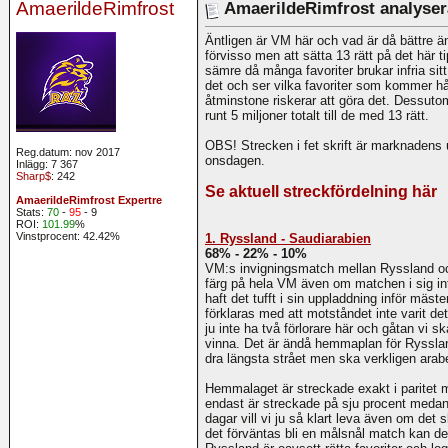
AmaerildeRimfrost
AmaerildeRimfrost analysera
Äntligen är VM här och vad är då bättre än
förvisso men att sätta 13 rätt på det här tip
sämre då många favoriter brukar infria sit
det och ser vilka favoriter som kommer hål
åtminstone riskerar att göra det. Dessuto
runt 5 miljoner totalt till de med 13 rätt.
OBS! Strecken i fet skrift är marknadens 
Reg.datum: nov 2017
onsdagen.
Inlägg: 7 367
Sharp$
: 242
Se aktuell streckfördelning här
AmaerildeRimfrost Expertre
Stats:
70
-
95
- 9
ROI:
101.99
%
Vinstprocent: 42.42%
1. Ryssland - Saudiarabien
68% - 22% - 10%
VM:s invigningsmatch mellan Ryssland o
färg på hela VM även om matchen i sig in
haft det tufft i sin uppladdning inför mä
förklaras med att motståndet inte varit 
ju inte ha två förlorare här och gåtan vi s
vinna. Det är ändå hemmaplan för Ryssla
dra längsta strået men ska verkligen ara
Hemmalaget är streckade exakt i paritet 
endast är streckade på sju procent medan 
dagar vill vi ju så klart leva även om det 
det förväntas bli en målsnål match kan det 