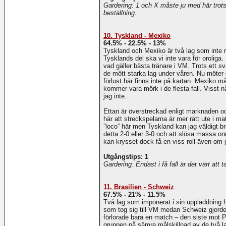
Gardering: 1 och X måste ju med här trots 
beställning.
10. Tyskland - Mexiko
64.5% - 22.5% - 13%
Tyskland och Mexiko är två lag som inte 
Tysklands del ska vi inte vara för oroliga
vad gäller bästa tränare i VM. Trots ett s
de mött starka lag under våren. Nu möter d
förlust här finns inte på kartan. Mexiko m
kommer vara mörk i de flesta fall. Visst 
jag inte…
Ettan är överstreckad enligt marknaden o
här att streckspelarna är mer rätt ute i
”loco” här men Tyskland kan jag väldigt bra
detta 2-0 eller 3-0 och att slösa massa 
kan krysset dock få en viss roll även om ja
Utgångstips: 1
Gardering: Endast i få fall är det värt att 
11. Brasilien - Schweiz
67.5% - 21% - 11.5%
Två lag som imponerat i sin uppladdning hä
som tog sig till VM medan Schweiz gjorde
förlorade bara en match – den siste mot P
gruppen på sämre målskillnad av de två lag