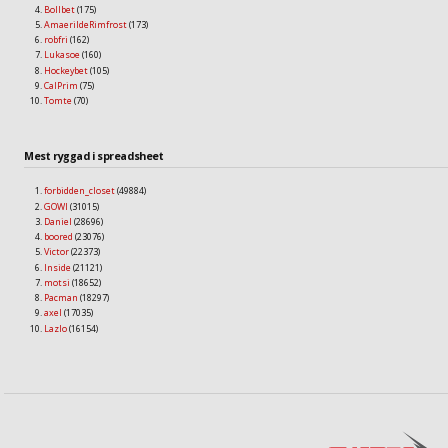
Bollbet
(175)
AmaerildeRimfrost
(173)
robfri
(162)
Lukasoe
(160)
Hockeybet
(105)
CalPrim
(75)
Tomte
(70)
Mest ryggad i spreadsheet
forbidden_closet
(49884)
GOWI
(31015)
Daniel
(28696)
boored
(23076)
Victor
(22373)
Inside
(21121)
motsi
(18652)
Pacman
(18297)
axel
(17035)
Lazlo
(16154)