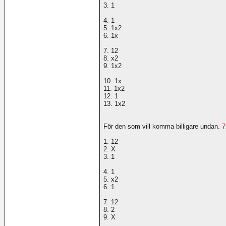
3. 1
4. 1
5. 1x2
6. 1x
7. 12
8. x2
9. 1x2
10. 1x
11. 1x2
12. 1
13. 1x2
För den som vill komma billigare undan.
7
1. 12
2. X
3. 1
4. 1
5. x2
6. 1
7. 12
8. 2
9. X