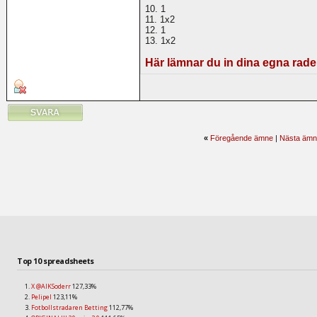
10. 1
11. 1x2
12. 1
13. 1x2
Här lämnar du in dina egna rade
«
Föregående ämne
|
Nästa ämn
Top 10 spreadsheets
X @AIKSoderr
127,33%
Pelipel
123,11%
Fotbollstradaren Betting
112,77%