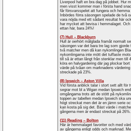
Liverpool haft en bra dag på jobbet. Hur m
men visst kommer man i första hand snack
får försvarsspelet att fungera och hemm
Inbördes förra säsongen spelade de två o
vara nöjda med ett sådant resultat här o
har mycket att bevisa i hemmalaget. Och t
ettan här, bara 24%!
(7) Hull – Blackburn
Hull är oerhört målglada framåt normalt set
säsongen var det bara tre lag som gjorde f
två matcher men då kan nykomlingen Blac
nykomlingarna inte mött det tuffaste motst
till så är ettan långt från stenklar men till
köra en halvgardering där jag plockar bor
värde på tvåan om marknadens värdering 
streckade på 23%.
(8) Ipswich – Aston Villa
Vid första anblick talar i stort sett allt fö
segrar mot bl a Wigan medan Ipswich enda
omgångarna trots att de stött på nykomlin
toppen av tabellen medan Ipswich ska undv
högt streckat men det är en jämn serie och
kan kosta på sig det. Bäst värde i match
gångerna men är endast streckat på 26%.
(11) Reading – Bolton
Här är hemmalaget favoriter och med vär
av gångerna enligt odds och marknad. Me