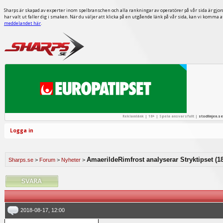
Sharps är skapad av experter inom spelbranschen och alla rankningar av operatörer på vår sida är gjor
har valt ut faller dig i smaken. När du väljer att klicka på en utgående länk på vår sida, kan vi komma 
meddelandet här
.
Reklamlänk | 18+ | Spela ansvarsfullt |
stodlinjen.se
Logga in
AmaerildeRimfrost analyserar Stryktipset (18
Sharps.se
>
Forum
>
Nyheter
>
2018-08-17, 12:00