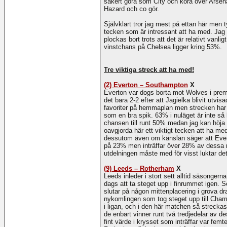
säkert göra som City och köra över Arsen
Hazard och co gör.
Självklart tror jag mest på ettan här men 
tecken som är intressant att ha med. Jag
plockas bort trots att det är relativt vanl
vinstchans på Chelsea ligger kring 53%.
Tre viktiga streck att ha med!
(2) Everton – Southampton
X
Everton var dogs borta mot Wolves i premiä
det bara 2-2 efter att Jagielka blivit utvis
favoriter på hemmaplan men strecken har dr
som en bra spik. 63% i nuläget är inte s
chansen till runt 50% medan jag kan höja u
oavgjorda här ett viktigt tecken att ha me
dessutom även om känslan säger att Evert
på 23% men inträffar över 28% av dessa 
utdelningen måste med för visst luktar de
(9) Leeds – Rotherham
X
Leeds inleder i stort sett alltid säsonger
dags att ta steget upp i finrummet igen. 
slutar på någon mittenplacering i grova dr
nykomlingen som tog steget upp till Champ
i ligan, och i den här matchen så strecka
de enbart vinner runt två tredjedelar av de
fint värde i krysset som inträffar var fem