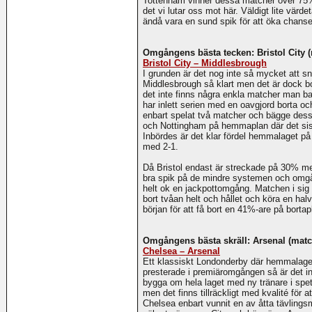
Tottenham vinner dessa matcher över 75%
det vi lutar oss mot här. Väldigt lite vä
ändå vara en sund spik för att öka chanse
Omgångens bästa tecken: Bristol City (
Bristol City – Middlesbrough
I grunden är det nog inte så mycket att s
Middlesbrough så klart men det är dock b
det inte finns några enkla matcher man b
har inlett serien med en oavgjord borta o
enbart spelat två matcher och bägge dess
och Nottingham på hemmaplan där det sis
Inbördes är det klar fördel hemmalaget på s
med 2-1.
Då Bristol endast är streckade på 30% men
bra spik på de mindre systemen och omg
helt ok en jackpottomgång. Matchen i sig 
bort tvåan helt och hållet och köra en hal
början för att få bort en 41%-are på borta
Omgångens bästa skräll: Arsenal (match
Chelsea – Arsenal
Ett klassiskt Londonderby där hemmalaget ä
presterade i premiäromgången så är det in
bygga om hela laget med ny tränare i spet
men det finns tillräckligt med kvalité för 
Chelsea enbart vunnit en av åtta tävling