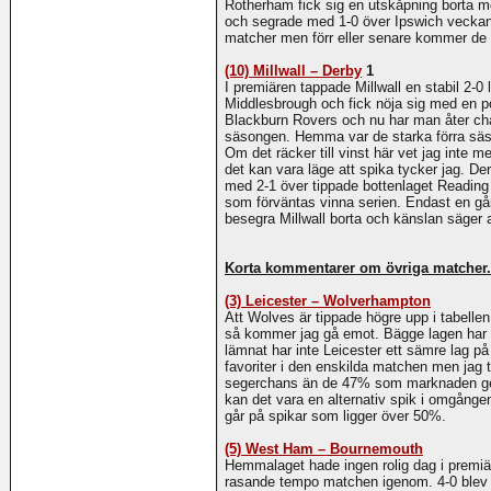
Rotherham fick sig en utskåpning borta m
och segrade med 1-0 över Ipswich veckan ef
matcher men förr eller senare kommer de fa
(10) Millwall – Derby
1
I premiären tappade Millwall en stabil 2-
Middlesbrough och fick nöja sig med en p
Blackburn Rovers och nu har man åter chan
säsongen. Hemma var de starka förra säso
Om det räcker till vinst här vet jag inte 
det kan vara läge att spika tycker jag. De
med 2-1 över tippade bottenlaget Reading
som förväntas vinna serien. Endast en gå
besegra Millwall borta och känslan säger a
Korta kommentarer om övriga matcher.
(3) Leicester – Wolverhampton
Att Wolves är tippade högre upp i tabellen
så kommer jag gå emot. Bägge lagen har p
lämnat har inte Leicester ett sämre lag på
favoriter i den enskilda matchen men jag 
segerchans än de 47% som marknaden get
kan det vara en alternativ spik i omgång
går på spikar som ligger över 50%.
(5) West Ham – Bournemouth
Hemmalaget hade ingen rolig dag i premiä
rasande tempo matchen igenom. 4-0 blev de