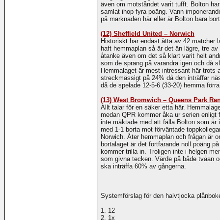
även om motståndet varit tufft. Bolton ha
samlat ihop fyra poäng. Vann imponerande
på marknaden här eller är Bolton bara bo
(12) Sheffield United – Norwich
Historiskt har endast åtta av 42 matcher l
haft hemmaplan så är det än lägre, tre av 
åtanke även om det så klart varit helt and
som de sprang på varandra igen och då sl
Hemmalaget är mest intressant här trots 
streckmässigt på 24% då den inträffar näst
då de spelade 12-5-6 (33-20) hemma förr
(13) West Bromwich – Queens Park Ra
Allt talar för en säker etta här. Hemmalag
medan QPR kommer åka ur serien enligt f
inte mäktade med att fälla Bolton som är 
med 1-1 borta mot förväntade toppkolleg
Norwich. Åter hemmaplan och frågan är 
bortalaget är det fortfarande noll poäng p
kommer trilla in. Troligen inte i helgen m
som givna tecken. Värde på både tvåan oc
ska inträffa 60% av gångerna.
Systemförslag för den halvtjocka plånbo
1. 12
2. 1x