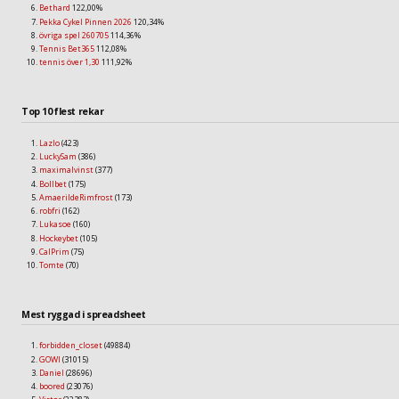
Bethard
122,00%
Pekka Cykel Pinnen 2026
120,34%
övriga spel 260705
114,36%
Tennis Bet365
112,08%
tennis över 1,30
111,92%
Top 10 flest rekar
Lazlo
(423)
LuckySam
(386)
maximalvinst
(377)
Bollbet
(175)
AmaerildeRimfrost
(173)
robfri
(162)
Lukasoe
(160)
Hockeybet
(105)
CalPrim
(75)
Tomte
(70)
Mest ryggad i spreadsheet
forbidden_closet
(49884)
GOWI
(31015)
Daniel
(28696)
boored
(23076)