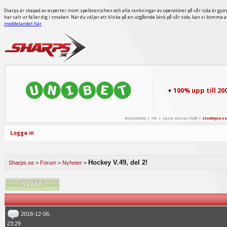
Sharps är skapad av experter inom spelbranschen och alla rankningar av operatörer på vår sida är gjor
har valt ut faller dig i smaken. När du väljer att klicka på en utgående länk på vår sida, kan vi komma 
meddelandet här
.
+
100% upp till 20
Reklamlänk | 18+ | Spela ansvarsfullt |
stodlinjen.se
Logga in
Hockey V.49, del 2!
Sharps.se
>
Forum
>
Nyheter
>
2018-12-06,
23:29