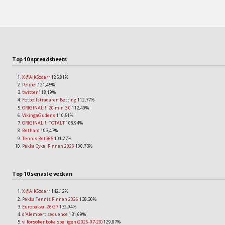
Top 10 spreadsheets
X @AIKSoderr
125,81%
Pelipel
121,45%
twitter
118,19%
Fotbollstradaren Betting
112,77%
ORIGINAL!!! 20 min 3.0
112,40%
VikingaGudens
110,51%
ORIGINAL!!! TOTALT
108,94%
Bethard
103,47%
Tennis Bet365
101,27%
Pekka Cykel Pinnen 2026
100,73%
Top 10 senaste veckan
X @AIKSoderr
142,12%
Pekka Tennis Pinnen 2026
138,30%
Europakval 26/27
132,94%
d'Alembert sequence
131,69%
vi försöker boka spel igen (2026-07-20)
129,87%