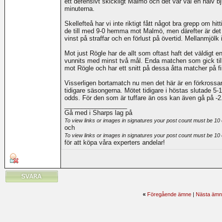
ett defensivt skickligt Malmö och det var väl en halv 
minuterna.
Skellefteå har vi inte riktigt fått något bra grepp om 
de till med 9-0 hemma mot Malmö, men därefter är det si
vinst på straffar och en förlust på övertid. Mellanmjöl
Mot just Rögle har de allt som oftast haft det väldigt e
vunnits med minst två mål. Enda matchen som gick till
mot Rögle och har ett snitt på dessa åtta matcher på fi
Visserligen bortamatch nu men det här är en förkrossande
tidigare säsongerna. Mötet tidigare i höstas slutade 5-1 
odds. För den som är tuffare än oss kan även gå på -2.5
__________________
Gå med i Sharps lag på
To view links or images in signatures your post count must be 10 
och
To view links or images in signatures your post count must be 10 
för att köpa våra experters andelar!
«
Föregående ämne
|
Nästa ämn