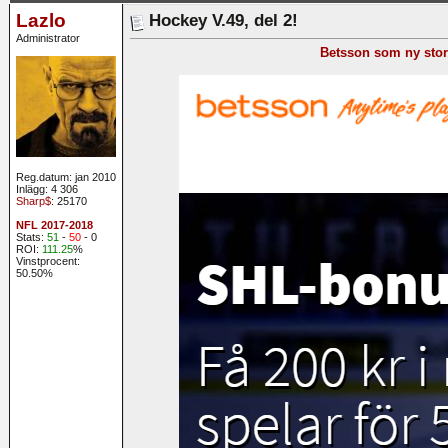
Lazlo
Hockey V.49, del 2!
Administrator
Betsson som ny stors
Reg.datum: jan 2010
Inlägg: 4 306
Sharp$
: 25170
NFL 2017-2018
Stats:
51
-
50
- 0
ROI:
111.25
%
Vinstprocent:
50.50%