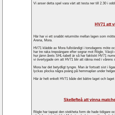
Vi anser detta spel vara värt att testa ner till 2.30 i odd
HV71 att v
Här har vi ett snabbt returmöte mellan lagen som mötte
Arena, Mora.
HV71 klädde av Mora fullständigt i torsdagens möte o
har tre raka trepoängare efter segrar mot Rögle, Växj
hur jämn årets SHL-tabell är så har faktiskt HV71 nume
vi övertygade om att HV71 blir att räkna med i vårens s
Mora har det betydligt tyngre. Man är fortsatt sist i l
lyckas plocka några poäng på hemmaplan under helge
Här är helt enkelt HV71 både det bättre laget och laget
Skellefteå att vinna match
Rögle har tappat den stekheta form de hade tidigare oc