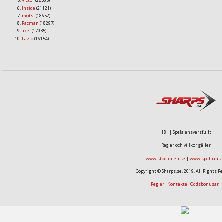
Victor
(22383)
Inside
(21121)
motsi
(18652)
Pacman
(18297)
axel
(17035)
Lazlo
(16154)
18+ | Spela ansvarsfullt
Regler och villkor gäller
www.stodlinjen.se
|
www.spelpaus.
Copyright © Sharps.se, 2019. All Rights R
Regler
Kontakta
Oddsbonusar