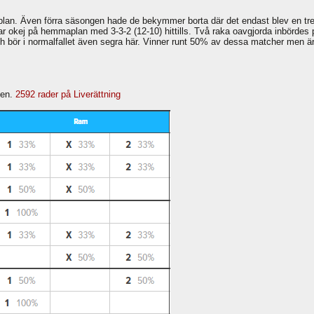
plan. Även förra säsongen hade de bekymmer borta där det endast blev en tred
rar okej på hemmaplan med 3-3-2 (12-10) hittills. Två raka oavgjorda inbördes
ör i normalfallet även segra här. Vinner runt 50% av dessa matcher men är 
ken.
2592 rader på Liverättning