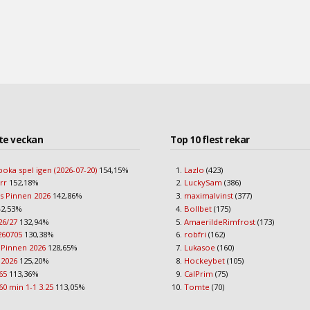
te veckan
Top 10 flest rekar
boka spel igen (2026-07-20)
154,15%
Lazlo
(423)
err
152,18%
LuckySam
(386)
s Pinnen 2026
142,86%
maximalvinst
(377)
2,53%
Bollbet
(175)
26/27
132,94%
AmaerildeRimfrost
(173)
260705
130,38%
robfri
(162)
 Pinnen 2026
128,65%
Lukasoe
(160)
 2026
125,20%
Hockeybet
(105)
65
113,36%
CalPrim
(75)
60 min 1-1 3.25
113,05%
Tomte
(70)