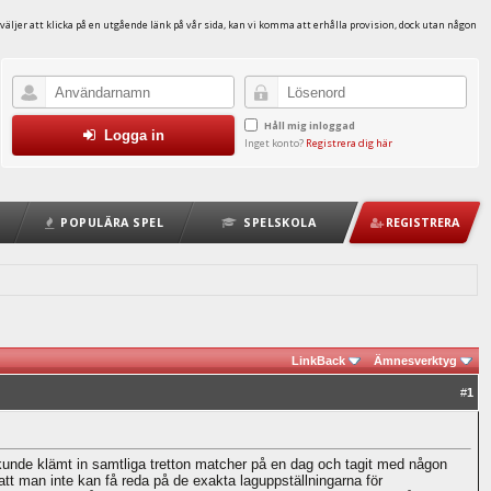
väljer att klicka på en utgående länk på vår sida, kan vi komma att erhålla provision, dock utan någon
Håll mig inloggad
Logga in
Inget konto?
Registrera dig här
POPULÄRA SPEL
SPELSKOLA
REGISTRERA
LinkBack
Ämnesverktyg
#
1
 kunde klämt in samtliga tretton matcher på en dag och tagit med någon
 att man inte kan få reda på de exakta laguppställningarna för