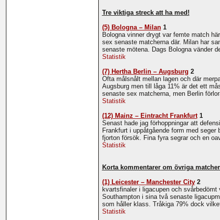
Tre viktiga streck att ha med!
(5) Bologna – Milan
1
Bologna vinner drygt var femte match hä
sex senaste matcherna där. Milan har sam
senaste mötena. Dags Bologna vänder det
Statistik
(7) Hertha Berlin – Augsburg
2
Ofta målsnålt mellan lagen och där merpar
Augsburg men till låga 11% är det ett m
senaste sex matcherna, men Berlin förlora
Statistik
(12) Mainz – Eintracht Frankfurt
1
Senast hade jag förhoppningar att defens
Frankfurt i uppåtgående form med seger b
fjorton försök. Fina fyra segrar och en 
Statistik
Korta kommentarer om övriga matcher
(1) Leicester – Manchester City
2
kvartsfinaler i ligacupen och svårbedömt 
Southampton i sina två senaste ligacupma
som håller klass. Tråkiga 79% dock vilket
Statistik