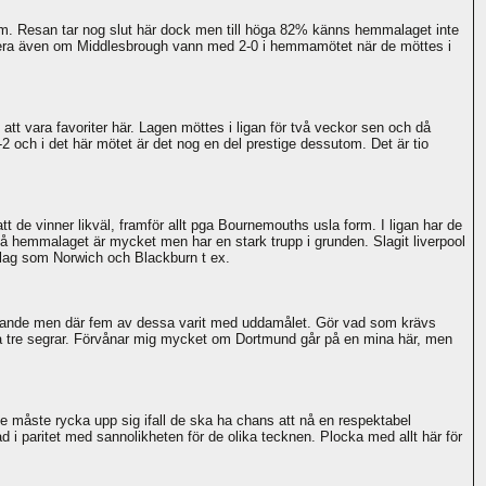
ham. Resan tar nog slut här dock men till höga 82% känns hemmalaget inte
era även om Middlesbrough vann med 2-0 i hemmamötet när de möttes i
tt vara favoriter här. Lagen möttes i ligan för två veckor sen och då
2 och i det här mötet är det nog en del prestige dessutom. Det är tio
t de vinner likväl, framför allt pga Bournemouths usla form. I ligan har de
å hemmalaget är mycket men har en stark trupp i grunden. Slagit liverpool
 lag som Norwich och Blackburn t ex.
tfarande men där fem av dessa varit med uddamålet. Gör vad som krävs
da tre segrar. Förvånar mig mycket om Dortmund går på en mina här, men
 måste rycka upp sig ifall de ska ha chans att nå en respektabel
d i paritet med sannolikheten för de olika tecknen. Plocka med allt här för