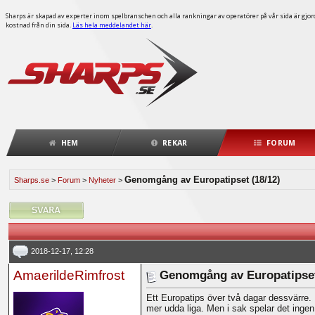
Sharps är skapad av experter inom spelbranschen och alla rankningar av operatörer på vår sida är gjorda
kostnad från din sida.
Läs hela meddelandet här
.
HEM
REKAR
FORUM
Genomgång av Europatipset (18/12)
Sharps.se
>
Forum
>
Nyheter
>
2018-12-17, 12:28
AmaerildeRimfrost
Genomgång av Europatipset
Ett Europatips över två dagar dessvärre. 
mer udda liga. Men i sak spelar det ingen 