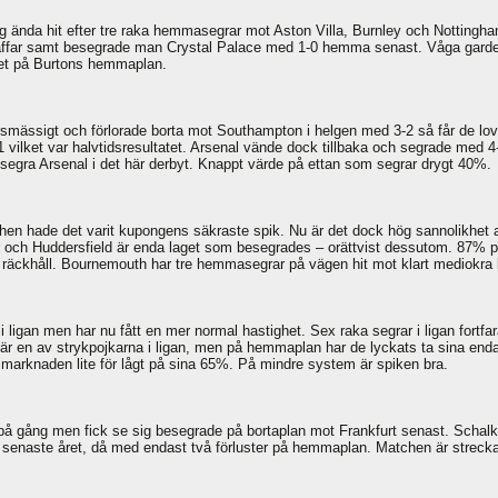
sig ända hit efter tre raka hemmasegrar mot Aston Villa, Burnley och Notting
traffar samt besegrade man Crystal Palace med 1-0 hemma senast. Våga gard
det på Burtons hemmaplan.
rsmässigt och förlorade borta mot Southampton i helgen med 3-2 så får de lov a
1 vilket var halvtidsresultatet. Arsenal vände dock tillbaka och segrade med 4-
egra Arsenal i det här derbyt. Knappt värde på ettan som segrar drygt 40%.
chen hade det varit kupongens säkraste spik. Nu är det dock hög sannolikhet at
r och Huddersfield är enda laget som besegrades – orättvist dessutom. 87% p
m räckhåll. Bournemouth har tre hemmasegrar på vägen hit mot klart mediokra
 ligan men har nu fått en mer normal hastighet. Sex raka segrar i ligan for
är en av strykpojkarna i ligan, men på hemmaplan har de lyckats ta sina en
 marknaden lite för lågt på sina 65%. På mindre system är spiken bra.
å gång men fick se sig besegrade på bortaplan mot Frankfurt senast. Schalke
våa senaste året, då med endast två förluster på hemmaplan. Matchen är strecka