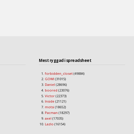
Mest ryggad i spreadsheet
forbidden_closet
(49884)
GOWI
(31015)
Daniel
(28696)
boored
(23076)
Victor
(22373)
Inside
(21121)
motsi
(18652)
Pacman
(18297)
axel
(17035)
Lazlo
(16154)