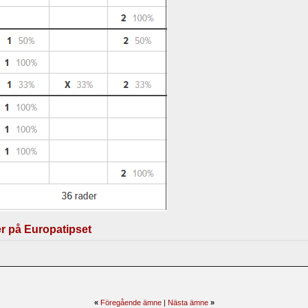
er på Europatipset
«
Föregående ämne
|
Nästa ämne
»