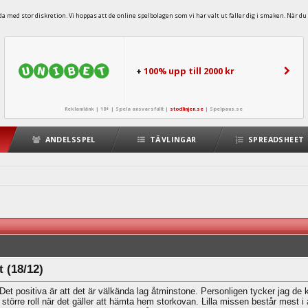
 med stor diskretion. Vi hoppas att de online spelbolagen som vi har valt ut faller dig i smaken. När du 
+
100% upp till 2000 kr
Reklamlänk | 18+ | Spela ansvarsfullt |
stodlinjen.se
|
Spelpaus.se
ANDELSSPEL
TÄVLINGAR
SPREADSHEET
 (18/12)
Det positiva är att det är välkända lag åtminstone. Personligen tycker jag de
större roll när det gäller att hämta hem storkovan. Lilla missen består mest i