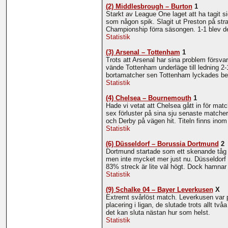
(2) Middlesbrough – Burton
1
Starkt av League One laget att ha tagit 
som någon spik. Slagit ut Preston på s
Championship förra säsongen. 1-1 blev 
Statistik
(3) Arsenal – Tottenham
1
Trots att Arsenal har sina problem försva
vände Tottenham underläge till ledning 2-
bortamatcher sen Tottenham lyckades bes
Statistik
(4) Chelsea – Bournemouth
1
Hade vi vetat att Chelsea gått in för mat
sex förluster på sina sju senaste matche
och Derby på vägen hit. Titeln finns ino
Statistik
(6) Düsseldorf – Borussia Dortmund
2
Dortmund startade som ett skenande tåg i
men inte mycket mer just nu. Düsseldorf 
83% streck är lite väl högt. Dock hamnar
Statistik
(9) Schalke 04 – Bayer Leverkusen
X
Extremt svårlöst match. Leverkusen var p
placering i ligan, de slutade trots allt t
det kan sluta nästan hur som helst.
Statistik