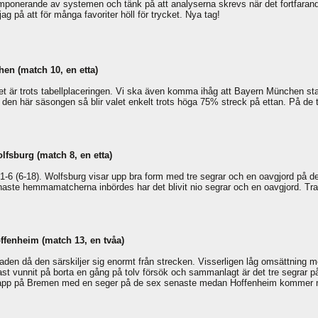
ponerande av systemen och tänk på att analyserna skrevs när det fortfarande
ag på att för många favoriter höll för trycket. Nya tag!
en (match 10, en etta)
t är trots tabellplaceringen. Vi ska även komma ihåg att Bayern München star
lag den här säsongen så blir valet enkelt trots höga 75% streck på ettan. På 
fsburg (match 8, en etta)
1-1-6 (6-18). Wolfsburg visar upp bra form med tre segrar och en oavgjord på d
naste hemmamatcherna inbördes har det blivit nio segrar och en oavgjord. Tr
fenheim (match 13, en tvåa)
rknaden då den särskiljer sig enormt från strecken. Visserligen låg omsättni
t vunnit på borta en gång på tolv försök och sammanlagt är det tre segrar p
tapp på Bremen med en seger på de sex senaste medan Hoffenheim kommer med