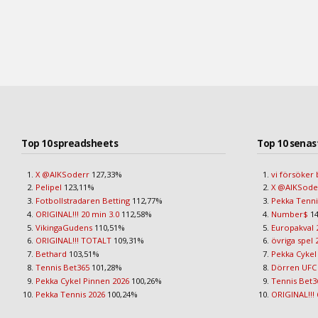
Top 10 spreadsheets
Top 10 senas
X @AIKSoderr
127,33%
vi försöker 
Pelipel
123,11%
X @AIKSod
Fotbollstradaren Betting
112,77%
Pekka Tenni
ORIGINAL!!! 20 min 3.0
112,58%
Number$
14
VikingaGudens
110,51%
Europakval 
ORIGINAL!!! TOTALT
109,31%
övriga spel 
Bethard
103,51%
Pekka Cykel
Tennis Bet365
101,28%
Dörren UFC
Pekka Cykel Pinnen 2026
100,26%
Tennis Bet3
Pekka Tennis 2026
100,24%
ORIGINAL!!! 