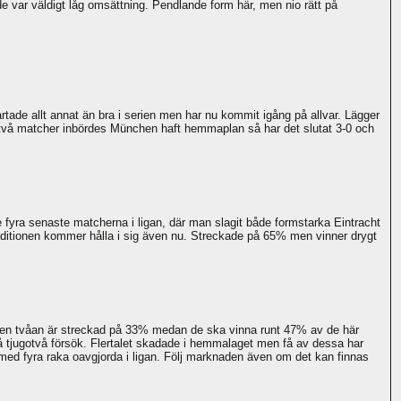
 var väldigt låg omsättning. Pendlande form här, men nio rätt på
tade allt annat än bra i serien men har nu kommit igång på allvar. Lägger
de två matcher inbördes München haft hemmaplan så har det slutat 3-0 och
e fyra senaste matcherna i ligan, där man slagit både formstarka Eintracht
aditionen kommer hålla i sig även nu. Streckade på 65% men vinner drygt
ng men tvåan är streckad på 33% medan de ska vinna runt 47% av de här
å tjugotvå försök. Flertalet skadade i hemmalaget men få av dessa har
 fyra raka oavgjorda i ligan. Följ marknaden även om det kan finnas