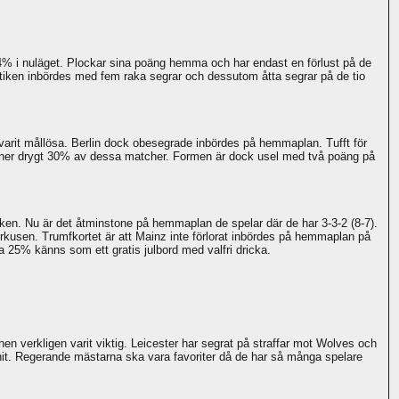
% i nuläget. Plockar sina poäng hemma och har endast en förlust på de
stiken inbördes med fem raka segrar och dessutom åtta segrar på de tio
 varit mållösa. Berlin dock obesegrade inbördes på hemmaplan. Tufft för
nner drygt 30% av dessa matcher. Formen är dock usel med två poäng på
ken. Nu är det åtminstone på hemmaplan de spelar där de har 3-3-2 (8-7).
kusen. Trumfkortet är att Mainz inte förlorat inbördes på hemmaplan på
 25% känns som ett gratis julbord med valfri dricka.
n verkligen varit viktig. Leicester har segrat på straffar mot Wolves och
hit. Regerande mästarna ska vara favoriter då de har så många spelare