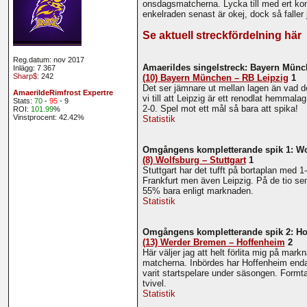
onsdagsmatcherna. Lycka till med ert kom
enkelraden senast är okej, dock så faller j
Se aktuell streckfördelning här
Reg.datum: nov 2017
Amaerildes singelstreck: Bayern Münch
Inlägg: 7 367
Sharp$
: 242
(10) Bayern München – RB Leipzig
1
Det ser jämnare ut mellan lagen än vad de
AmaerildeRimfrost Expertre
vi till att Leipzig är ett renodlat hemma
Stats:
70
-
95
- 9
2-0. Spel mot ett mål så bara att spika!
ROI:
101.99
%
Vinstprocent: 42.42%
Statistik
Omgångens kompletterande spik 1: Wol
(8) Wolfsburg – Stuttgart
1
Stuttgart har det tufft på bortaplan med 
Frankfurt men även Leipzig. På de tio se
55% bara enligt marknaden.
Statistik
Omgångens kompletterande spik 2: Hof
(13) Werder Bremen – Hoffenheim
2
Här väljer jag att helt förlita mig på ma
matcherna. Inbördes har Hoffenheim endas
varit startspelare under säsongen. Form
tvivel.
Statistik