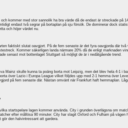
r och kommer med stor sannolik ha bra värde då de endast är streckade på 14
tidigt endast två segrar på bortaplan på sju försök. De dominerar dock stati
ta och höjer värdet nu.
ten faktiskt slutat oavgjort. På de fem senaste är det fyra oavgjorda där två
åstestreck. Kommer säkerligen landa närmare 20% då de enligt marknaden vi
de senast mot bottenlaget Stuttgart så möjligt de är i nedåtgående trend.
iva Mainz skulle kunna ta poäng borta mot Leipzig, men det blev hela 4-1 i ba
orta över Lazio i Europa League vilket följdes upp med 2-1 hemma över Lever
oavgjord på fem senaste där. Nästan omvänt när Frankfurt haft hemmaplan. Låga
.
vilka startspelare lagen kommer använda. City i grunden överlägsna om matche
tcher efter mållösa 90 minuter. City har slagit Oxford och Fulham på vägen 
 gör den halvintressant att gardera.