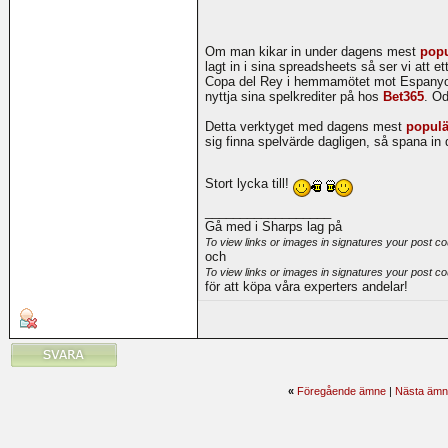
Om man kikar in under dagens mest
popu
lagt in i sina spreadsheets så ser vi att e
Copa del Rey i hemmamötet mot Espanyol,
nyttja sina spelkrediter på hos
Bet365
. Od
Detta verktyget med dagens mest
populä
sig finna spelvärde dagligen, så spana in 
Stort lycka till!
__________________
Gå med i Sharps lag på
To view links or images in signatures your post co
och
To view links or images in signatures your post co
för att köpa våra experters andelar!
«
Föregående ämne
|
Nästa ämn