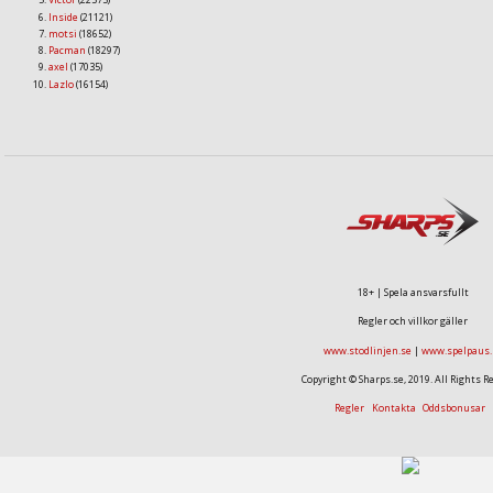
Inside
(21121)
motsi
(18652)
Pacman
(18297)
axel
(17035)
Lazlo
(16154)
18+ | Spela ansvarsfullt
Regler och villkor gäller
www.stodlinjen.se
|
www.spelpaus.
Copyright © Sharps.se, 2019. All Rights R
Regler
Kontakta
Oddsbonusar