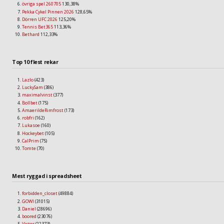
övriga spel 260705
130,38%
Pekka Cykel Pinnen 2026
128,65%
Dörren UFC 2026
125,20%
Tennis Bet365
113,36%
Bethard
112,33%
Top 10 flest rekar
Lazlo
(423)
LuckySam
(386)
maximalvinst
(377)
Bollbet
(175)
AmaerildeRimfrost
(173)
robfri
(162)
Lukasoe
(160)
Hockeybet
(105)
CalPrim
(75)
Tomte
(70)
Mest ryggad i spreadsheet
forbidden_closet
(49884)
GOWI
(31015)
Daniel
(28696)
boored
(23076)
Victor
(22373)