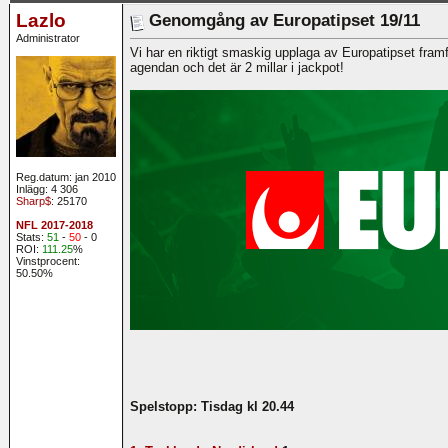
Lazlo
Genomgång av Europatipset 19/11
Administrator
Vi har en riktigt smaskig upplaga av Europatipset framf
agendan och det är 2 millar i jackpot!
Reg.datum: jan 2010
Inlägg: 4 306
Sharp$
: 25170
NFL 2017-2018
Stats:
51
-
50
- 0
ROI:
111.25
%
Vinstprocent:
50.50%
Spelstopp: Tisdag kl 20.44