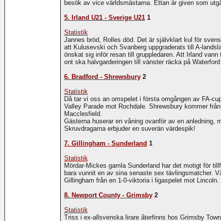
besök av vice världsmästarna. Ettan är given som ut
5. Irland U21 - Sverige U21
1
Statistik
Jannes bröd, Rolles död. Det är självklart kul för sven
att Kulusevski och Svanberg uppgraderats till A-landsla
önskat sig inför resan till gruppledaren. Att Irland van
ont ska halvgarderingen till vänster räcka på Waterford
6. Bradford - Shrewsbury
2
Statistik
Då tar vi oss an omspelet i första omgången av FA-cu
Valley Parade mot Rochdale. Shrewsbury kommer från 
Macclesfield.
Gästerna huserar en våning ovanför av en anledning, m
Skruvdragarna erbjuder en suverän värdespik!
7. Gillingham - Sunderland
1
Statistik
Mördar-Mickes gamla Sunderland har det motigt för till
bara vunnit en av sina senaste sex tävlingsmatcher. V
Gillingham från en 1-0-viktoria i ligaspelet mot Lincol
8. Newport County - Grimsby
2
Statistik
Triss i ex-allsvenska lirare återfinns hos Grimsby Town.