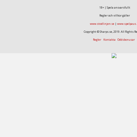
18+ | Spela ansvarsfullt
Regler och villkor gäller
www.stodlinjen.se
|
www.spelpaus.
Copyright © Sharps.se, 2019. All Rights R
Regler
Kontakta
Oddsbonusar