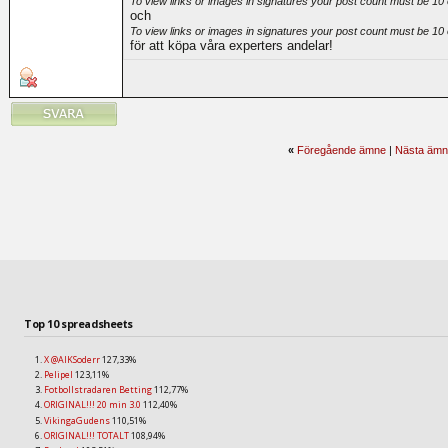
To view links or images in signatures your post count must be 10 
och
To view links or images in signatures your post count must be 10 
för att köpa våra experters andelar!
«
Föregående ämne
|
Nästa ämn
Top 10 spreadsheets
X @AIKSoderr
127,33%
Pelipel
123,11%
Fotbollstradaren Betting
112,77%
ORIGINAL!!! 20 min 3.0
112,40%
VikingaGudens
110,51%
ORIGINAL!!! TOTALT
108,94%