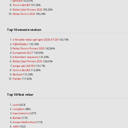
Bethard
103,51%
Tennis Bet365
101,28%
Pekka Cykel Pinnen 2026
100,26%
Pekka Tennis 2026
100,24%
Top 10 senaste veckan
vi försöker boka spel igen (2026-07-20)
154,15%
X @AIKSoderr
152,18%
Pekka Tennis Pinnen 2026
142,86%
Europakval 26/27
132,94%
d'Alembert sequence
131,45%
Pekka Cykel Pinnen 2026
128,65%
övriga spel 260705
119,17%
Tennis Bet365
113,36%
Bethard
112,33%
Flatbet
111,92%
Top 10 flest rekar
Lazlo
(423)
LuckySam
(386)
maximalvinst
(377)
Bollbet
(175)
AmaerildeRimfrost
(173)
robfri
(162)