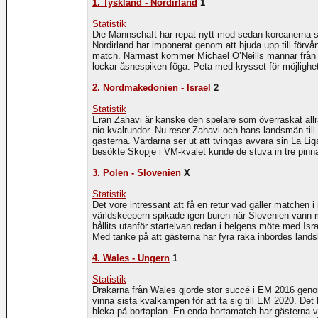
1. Tyskland - Nordirland
1
Statistik
Die Mannschaft har repat nytt mod sedan koreanerna s
Nordirland har imponerat genom att bjuda upp till förv
match. Närmast kommer Michael O’Neills mannar från e
lockar åsnespiken föga. Peta med krysset för möjlighete
2. Nordmakedonien - Israel
2
Statistik
Eran Zahavi är kanske den spelare som överraskat allra m
nio kvalrundor. Nu reser Zahavi och hans landsmän ti
gästerna. Värdarna ser ut att tvingas avvara sin La Lig
besökte Skopje i VM-kvalet kunde de stuva in tre pinnar
3. Polen - Slovenien
X
Statistik
Det vore intressant att få en retur vad gäller matchen
världskeepern spikade igen buren när Slovenien vann me
hållits utanför startelvan redan i helgens möte med Is
Med tanke på att gästerna har fyra raka inbördes lands
4. Wales - Ungern
1
Statistik
Drakarna från Wales gjorde stor succé i EM 2016 genom
vinna sista kvalkampen för att ta sig till EM 2020. De
bleka på bortaplan. En enda bortamatch har gästerna v