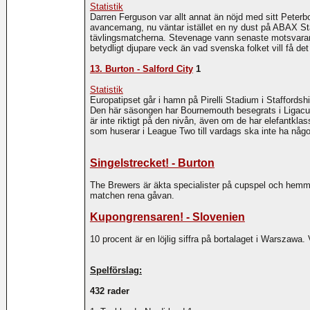
Statistik
Darren Ferguson var allt annat än nöjd med sitt Pete
avancemang, nu väntar istället en ny dust på ABAX Stad
tävlingsmatcherna. Stevenage vann senaste motsvaran
betydligt djupare veck än vad svenska folket vill få det
13. Burton - Salford City
1
Statistik
Europatipset går i hamn på Pirelli Stadium i Staffordsh
Den här säsongen har Bournemouth besegrats i Ligacupe
är inte riktigt på den nivån, även om de har elefantk
som huserar i League Two till vardags ska inte ha någo
Singelstrecket! - Burton
The Brewers är äkta specialister på cupspel och hemma
matchen rena gåvan.
Kupongrensaren! - Slovenien
10 procent är en löjlig siffra på bortalaget i Warszawa.
Spelförslag:
432 rader