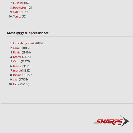
Lukasoe
(160)
Hockeybet
(105)
CalPrim
(75)
Tomte
(70)
Mest ryggad i spreadsheet
forbidden_closet
(49884)
GOWI
(31015)
Daniel
(28696)
boored
(23076)
Victor
(22373)
Inside
(21121)
motsi
(18652)
Pacman
(18297)
axel
(17035)
Lazlo
(16154)