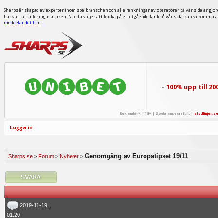
Sharps är skapad av experter inom spelbranschen och alla rankningar av operatörer på vår sida är gjor
har valt ut faller dig i smaken. När du väljer att klicka på en utgående länk på vår sida, kan vi komma 
meddelandet här
.
+
100% upp till 20
Reklamlänk | 18+ | Spela ansvarsfullt |
stodlinjen.se
Logga in
Genomgång av Europatipset 19/11
Sharps.se
>
Forum
>
Nyheter
>
2019-11-19,
01:20