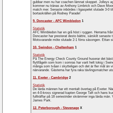
gubbar men nu har coachen lämnat skeppet. Jolleys ag
kommer nu tränas av Anthony Limbrick och Dave Moore. 
match mer. Senaste inbördes i ligaspelet slutade 3-0 t
bortaskrällen på Rodney Parade!
9. Doncaster - AFC Wimbledon
1
Statistik
AFC Wimbledon har en grå höst i ryggen. Herrarna frå
Doncaster har presterat desto bättre, särskilt senast
Motsvarande möte slutade 2-1 förra säsongen. Ettan sin
10. Swindon - Cheltenham
1
Statistik
På The Energy Check County Ground huserar det bästa 
flyttfågeln som kom i somras har varit helt tokig i Swin
många som tvåan i skytteligan och det är fler mål än vi
närvarande. Gästerna har fyra raka tävlingsmatcher ut
11. Exeter - Cambridge
2
Statistik
De lärda männen har ett mentalt övertag på Exeter. Nä
en 4-0-kross signerad kapten George Taft och hans ku
fullträffar på 18 seriestrider skrämmer inga lärda män. 
James Park.
12. Peterborough - Stevenage
X