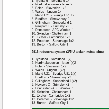
1. Tyskland - Nordirland 1x
2. Nordmakedonien - Israel 2
3. Polen - Slovenien 1x2
4. Wales - Ungern 1x
5. Irland U21 - Sverige U21 1x
6. Bradford - Shrewsbury 2
7. Gillingham - Sunderland 1
8. Newport C - Grimsby x2
9. Doncaster - AFC Wimble. 1
10. Swindon - Cheltenham 1
11. Exeter - Cambridge 1x2
12. Peterbor. - Stevenage 1x2
13. Burton - Salford City 1
2916 reducerat system (3/5 U-tecken måste sitta)
1. Tyskland - Nordirland 1(x)
2. Nordmakedonien - Israel (x)2
3. Polen - Slovenien 1x2
4. Wales - Ungern 1(x2)
5. Irland U21 - Sverige U21 1(x)
6. Bradford - Shrewsbury x2
7. Gillingham - Sunderland 1(x2)
8. Newport C - Grimsby x2
9. Doncaster - AFC Wimble. 1
10. Swindon - Cheltenham 1
11. Exeter - Cambridge 1x2
12. Peterbor. - Stevenage 1x2
13. Burton - Salford City 1