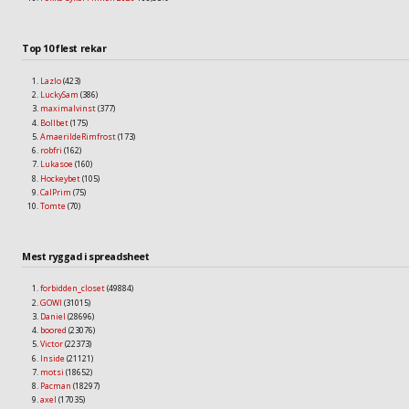
Top 10 flest rekar
Lazlo
(423)
LuckySam
(386)
maximalvinst
(377)
Bollbet
(175)
AmaerildeRimfrost
(173)
robfri
(162)
Lukasoe
(160)
Hockeybet
(105)
CalPrim
(75)
Tomte
(70)
Mest ryggad i spreadsheet
forbidden_closet
(49884)
GOWI
(31015)
Daniel
(28696)
boored
(23076)
Victor
(22373)
Inside
(21121)
motsi
(18652)
Pacman
(18297)
axel
(17035)