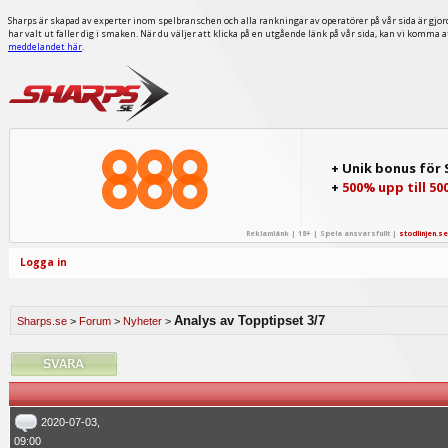
Sharps är skapad av experter inom spelbranschen och alla rankningar av operatörer på vår sida är gjor
har valt ut faller dig i smaken. När du väljer att klicka på en utgående länk på vår sida, kan vi komma 
meddelandet här
.
+ Unik bonus för
+
500% upp till 50
Reklamlänk | 18+ | Spela ansvarsfullt |
stodlinjen.se
Logga in
Analys av Topptipset 3/7
Sharps.se
>
Forum
>
Nyheter
>
2020-07-03,
09:00