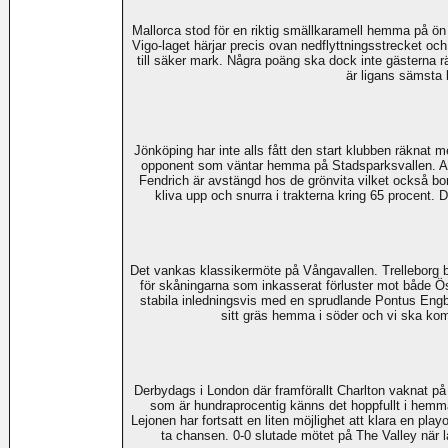
Mallorca stod för en riktig smällkaramell hemma på ön
Vigo-laget härjar precis ovan nedflyttningsstrecket o
till säker mark. Några poäng ska dock inte gästerna r
är ligans sämsta 
Jönköping har inte alls fått den start klubben räknat 
opponent som väntar hemma på Stadsparksvallen. Akr
Fendrich är avstängd hos de grönvita vilket också bor
kliva upp och snurra i trakterna kring 65 procent.
Det vankas klassikermöte på Vångavallen. Trelleborg b
för skåningarna som inkasserat förluster mot både Ö
stabila inledningsvis med en sprudlande Pontus Engb
sitt gräs hemma i söder och vi ska kom
Derbydags i London där framförallt Charlton vaknat på 
som är hundraprocentig känns det hoppfullt i hemmaläg
Lejonen har fortsatt en liten möjlighet att klara en pl
ta chansen. 0-0 slutade mötet på The Valley när l