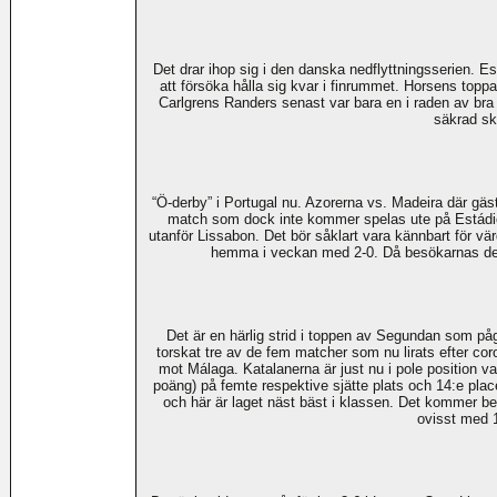
Det drar ihop sig i den danska nedflyttningsserien. Esb
att försöka hålla sig kvar i finrummet. Horsens topp
Carlgrens Randers senast var bara en i raden av bra i
säkrad sk
“Ö-derby” i Portugal nu. Azorerna vs. Madeira där gäst
match som dock inte kommer spelas ute på Estádio 
utanför Lissabon. Det bör såklart vara kännbart för 
hemma i veckan med 2-0. Då besökarnas dess
Det är en härlig strid i toppen av Segundan som 
torskat tre av de fem matcher som nu lirats efter coron
mot Málaga. Katalanerna är just nu i pole position v
poäng) på femte respektive sjätte plats och 14:e pla
och här är laget näst bäst i klassen. Det kommer b
ovisst med 1