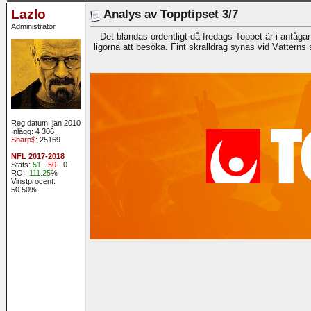
Lazlo
Analys av Topptipset 3/7
Administrator
Det blandas ordentligt då fredags-Toppet är i antåg
ligorna att besöka. Fint skrälldrag synas vid Vätterns 
Reg.datum: jan 2010
Inlägg: 4 306
Sharp$
: 25169
NFL 2017-2018
Stats:
51
-
50
- 0
ROI:
111.25
%
Vinstprocent:
50.50%