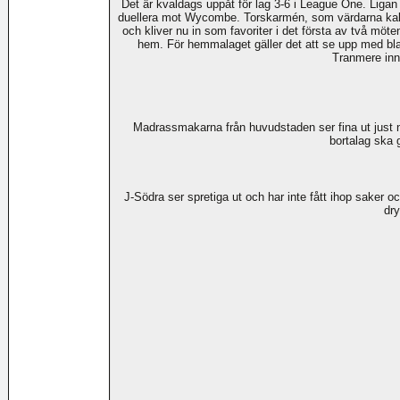
Det är kvaldags uppåt för lag 3-6 i League One. Ligan
duellera mot Wycombe. Torskarmén, som värdarna kall
och kliver nu in som favoriter i det första av två m
hem. För hemmalaget gäller det att se upp med bl
Tranmere inn
Madrassmakarna från huvudstaden ser fina ut just 
bortalag ska 
J-Södra ser spretiga ut och har inte fått ihop saker o
dry