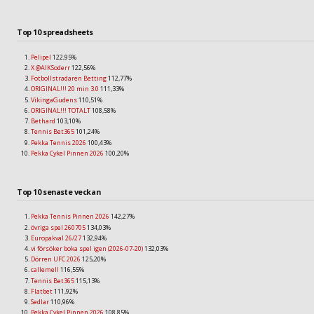
Top 10 spreadsheets
Pelipel
122,95%
X @AIKSoderr
122,56%
Fotbollstradaren Betting
112,77%
ORIGINAL!!! 20 min 3.0
111,33%
VikingaGudens
110,51%
ORIGINAL!!! TOTALT
108,58%
Bethard
103,10%
Tennis Bet365
101,24%
Pekka Tennis 2026
100,43%
Pekka Cykel Pinnen 2026
100,20%
Top 10 senaste veckan
Pekka Tennis Pinnen 2026
142,27%
övriga spel 260705
134,03%
Europakval 26/27
132,94%
vi försöker boka spel igen (2026-07-20)
132,03%
Dörren UFC 2026
125,20%
callemell
116,55%
Tennis Bet365
115,13%
Flatbet
111,92%
Sedlar
110,96%
Pekka Cykel Pinnen 2026
108,85%