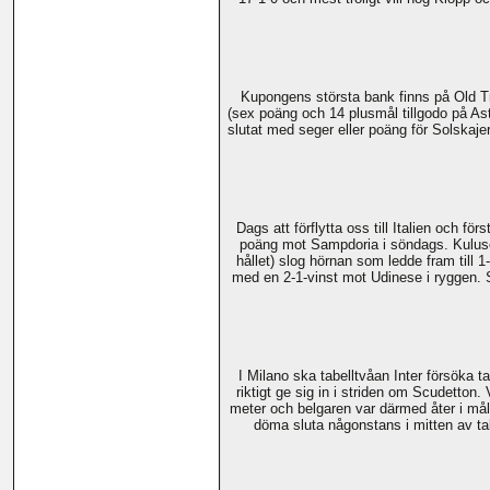
Kupongens största bank finns på Old Tr
(sex poäng och 14 plusmål tillgodo på Ast
slutat med seger eller poäng för Solskaj
Dags att förflytta oss till Italien och fö
poäng mot Sampdoria i söndags. Kulusev
hållet) slog hörnan som ledde fram till 1
med en 2-1-vinst mot Udinese i ryggen. S
I Milano ska tabelltvåan Inter försöka 
riktigt ge sig in i striden om Scudetton
meter och belgaren var därmed åter i målp
döma sluta någonstans i mitten av ta