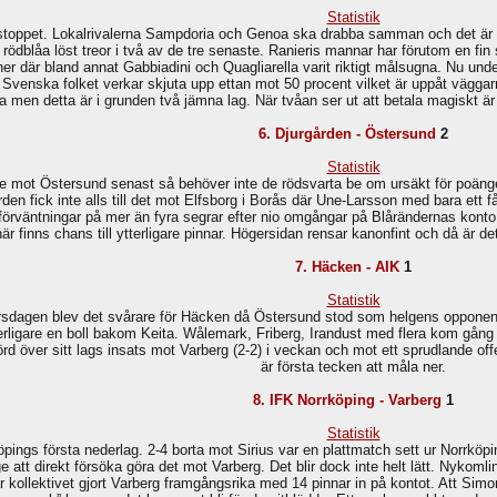
Statistik
ska stoppet. Lokalrivalerna Sampdoria och Genoa ska drabba samman och det ä
ödblåa löst treor i två av de tre senaste. Ranieris mannar har förutom en fin s
her där bland annat Gabbiadini och Quagliarella varit riktigt målsugna. Nu un
t. Svenska folket verkar skjuta upp ettan mot 50 procent vilket är uppåt vägga
 men detta är i grunden två jämna lag. När tvåan ser ut att betala magiskt är 
6. Djurgården - Östersund
2
Statistik
ot Östersund senast så behöver inte de rödsvarta be om ursäkt för poängen.
rden fick inte alls till det mot Elfsborg i Borås där Une-Larsson med bara ett f
rväntningar på mer än fyra segrar efter nio omgångar på Blårändernas konto.
här finns chans till ytterligare pinnar. Högersidan rensar kanonfint och då är d
7. Häcken - AIK
1
Statistik
rsdagen blev det svårare för Häcken då Östersund stod som helgens opponent
ytterligare en boll bakom Keita. Wålemark, Friberg, Irandust med flera kom gån
rd över sitt lags insats mot Varberg (2-2) i veckan och mot ett sprudlande 
är första tecken att måla ner.
8. IFK Norrköping - Varberg
1
Statistik
köpings första nederlag. 2-4 borta mot Sirius var en plattmatch sett ur Norrk
 att direkt försöka göra det mot Varberg. Det blir dock inte helt lätt. Nykoml
r kollektivet gjort Varberg framgångsrika med 14 pinnar in på kontot. Att S