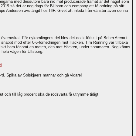
 omgångarna med dessutom bara nio mål producerade framåt är det något som
2019 så det är nog dags för Billborn och company att få ordning på sitt
Jeppe Andersen avstängd hos HIF. Givet att inleda från vänster även denna
 överraskat. För nykomlingens del blev det dock förlust på Behrn Arena i
e snabbt mod efter 0-6-förnedringen mot Häcken. Tim Rönning var tillbaka
ktiskt bara förlorat en match, den mot Häcken, under sommaren. Nog känns
 hela vägen för Elfsborg.
d
ford. Spika av Solskjaers mannar och gå vidare!
ut och till låg procent ska de rödsvarta få utrymme tidigt.