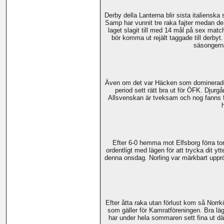
Derby della Lanterna blir sista italien
Samp har vunnit tre raka fajter medan de r
laget slagit till med 14 mål på sex matc
bör komma ut rejält taggade till derby
säsongerna
Även om det var Häcken som dominerade m
period sett rätt bra ut för ÖFK. Djurgå
Allsvenskan är tveksam och nog fanns fö
Efter 6-0 hemma mot Elfsborg förra to
ordentligt med lägen för att trycka dit 
denna onsdag. Norling var märkbart upprö
Efter åtta raka utan förlust kom så Norr
som gäller för Kamratföreningen. Bra läge
har under hela sommaren sett fina ut dä