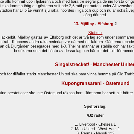
inte alls kommit upp i fjolårsnivå och med bara tre segrar på de nio första
 Vi ska komma ihåg att gästerna snittade 2,5 mål per match under Allsvenskan 
 Stadion har Di blåe vunnit sju raka inbördes i liga och cup och nu är också 
gång därmed.
13. Mjällby - Elfsborg
2
Statistik
 läckerbit. Mjällby gästas av Elfsborg och det är två lag som under sommaren
på straff. Klubbens andra raka nederlag var därmed ett faktum. Gästerna repad
llan då Djurgården besegrades med 1-0. Thelins mannar är stabila och har fa
besökarna som det bästa av dessa lag och här blir det fullt förtroende
Singelstrecket! - Manchester Unite
 och för tillfället starkt Manchester United ska bara vinna hemma på Old Traf
Kupongrensaren! - Östersund
sina prestationer ska inte Östersund räknas bort. Jämtarna har sett allt bättre 
Spelförslag:
432 rader
1. Liverpool - Chelsea 1
2. Man United - West Ham 1
3. Parma - Napoli 1x2