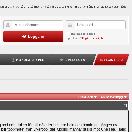
väljer att klicka på en utgående länk på vår sida, kan vi komma att erhålla provision, dock utan någon
Håll mig inloggad
Logga in
Inget konto?
Registrera dig här
POPULÄRA SPEL
SPELSKOLA
REGISTRERA
LinkBack
Ämnesverktyg
#
1
land och Italien för att därefter huserar hela den tionde omgången av
t blir toppmötet från Liverpool där Klopps mannar ställs mot Chelsea. Häng