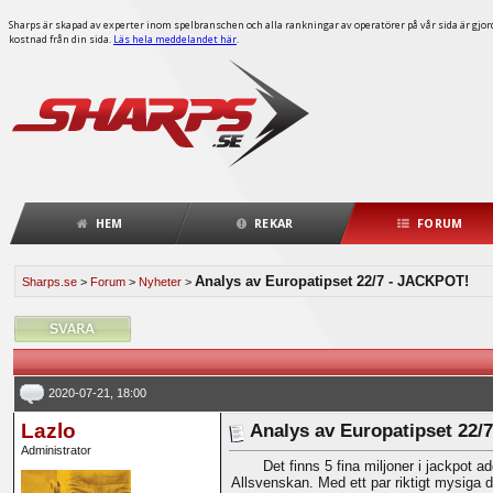
Sharps är skapad av experter inom spelbranschen och alla rankningar av operatörer på vår sida är gjorda
kostnad från din sida.
Läs hela meddelandet här
.
HEM
REKAR
FORUM
Analys av Europatipset 22/7 - JACKPOT!
Sharps.se
>
Forum
>
Nyheter
>
2020-07-21, 18:00
Lazlo
Analys av Europatipset 22/
Administrator
Det finns 5 fina miljoner i jackpot 
Allsvenskan. Med ett par riktigt mysiga 