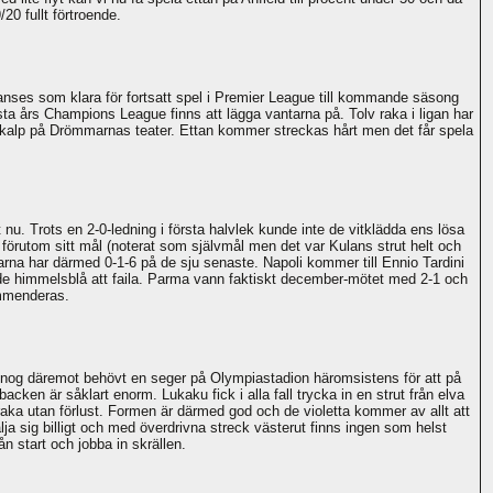
20 fullt förtroende.
anses som klara för fortsatt spel i Premier League till kommande säsong
sta års Champions League finns att lägga vantarna på. Tolv raka i ligan har
-skalp på Drömmarnas teater. Ettan kommer streckas hårt men det får spela
st nu. Trots en 2-0-ledning i första halvlek kunde inte de vitklädda ens lösa
rutom sitt mål (noterat som självmål men det var Kulans strut helt och
rdarna har därmed 0-1-6 på de sju senaste. Napoli kommer till Ennio Tardini
r de himmelsblå att faila. Parma vann faktiskt december-mötet med 2-1 och
kommenderas.
de nog däremot behövt en seger på Olympiastadion häromsistens för att på
cken är såklart enorm. Lukaku fick i alla fall trycka in en strut från elva
 raka utan förlust. Formen är därmed god och de violetta kommer av allt att
sig billigt och med överdrivna streck västerut finns ingen som helst
n start och jobba in skrällen.