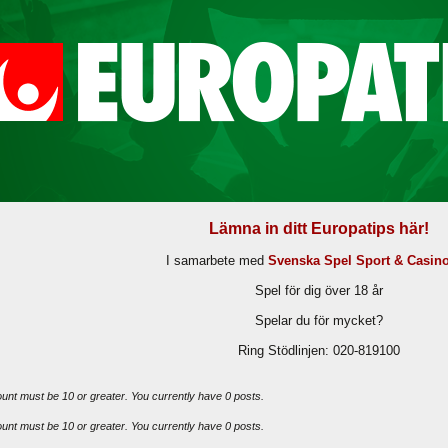
Lämna in ditt Europatips här!
I samarbete med
Svenska Spel Sport & Casin
Spel för dig över 18 år
Spelar du för mycket?
Ring Stödlinjen: 020-819100
ount must be 10 or greater. You currently have 0 posts.
ount must be 10 or greater. You currently have 0 posts.