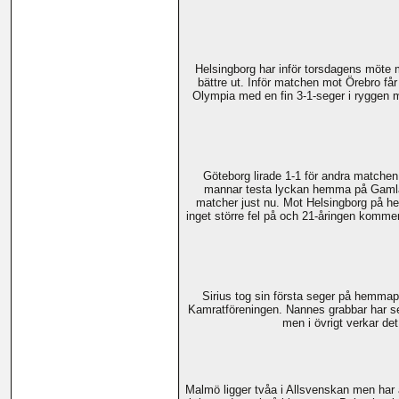
Helsingborg har inför torsdagens möte m
bättre ut. Inför matchen mot Örebro får
Olympia med en fin 3-1-seger i ryggen mo
Göteborg lirade 1-1 för andra matchen
mannar testa lyckan hemma på Gamla Ul
matcher just nu. Mot Helsingborg på he
inget större fel på och 21-åringen komme
Sirius tog sin första seger på hemmap
Kamratföreningen. Nannes grabbar har se
men i övrigt verkar det
Malmö ligger tvåa i Allsvenskan men har