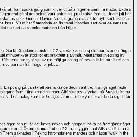
r två rätt formstarka gäng som kliver ut på sin gemensamma matta. Ekdals
egertrend på slutet också varit ordentligt produktiva framåt. Under juli har
derskattas dock Genoa. Davide Nicolas grabbar slåss för nytt kontrakt och
rna knas. Visst har Sampdoria en fin trend inbördes sett över de senaste
det solklart att strecka matchen från höger.
 Sonko-Sundbergs nick till 2-2 var vacker och spelet har över en längre
åtal minuter kvar stod för ett praktfullt självmål. Mästarnas inledning av
 Gästerna har nypt sju av nio möjliga poäng på resande fot på slutet och
et med pennan från höger vi jobbar.
. En poäng på Jämtkraft Arena kunde dock varit tre. Hisingslaget hade
g på gång fram i fina kombinationer. AIK ska testa lyckan på Bravida Arena
offensivt hemmalag kommer Gnaget få än mer bekymmer att freda sig. Ettan
öpings-ögon och nu är det knyta näven och hoppa tillbaka på framgångståget
ingen reser till Östergötland med en 2-2-fajt i ryggen mot AIK och Boisarna
imon Thern saknades i Peking häromsistens märktes och någon “walk in the