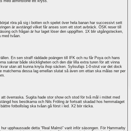
as med åtminstone ett kryss.
rjat röra på sig i botten och spelet över hela banan har successivt sett
ringen är avstängd vilket får anses som ett stort avbräck. ÖSK reser till
äsong och frågan är hur laget löser den uppgiften. 1X blir utgångstecken,
a med tvåan.
ällen. En sen straff räddade poängen till IFK och nu får Poya och hans
 saknar både skickligheten och den där lilla extra turen för att vinna
var utan att kunna knyta ihop säcken. Sylisufajs 1-0-strut var det dock
aste matcherna dessa lag emellan slutat så även om ettan ska målas ner per
em.
 att överraska. Sugita hade stor show och stod för två mål i mötet med
stängd hos besökarna och Nils Fröling är fortsatt skadad hos hemmalaget
 bättre fotbollslag ska tvåan gå först i led. X2 bör räcka.
om hur upphaussade detta “Real Malmö” varit inför säsongen. För Hammarby