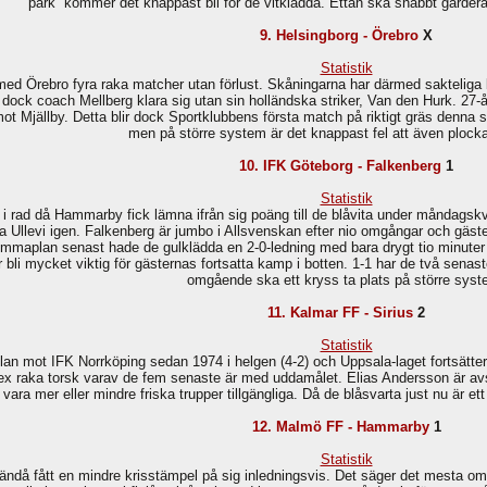
park” kommer det knappast bli för de vitklädda. Ettan ska snabbt garder
9. Helsingborg - Örebro
X
Statistik
ed Örebro fyra raka matcher utan förlust. Skåningarna har därmed sakteliga bö
 dock coach Mellberg klara sig utan sin holländska striker, Van den Hurk. 27-å
t Mjällby. Detta blir dock Sportklubbens första match på riktigt gräs denna s
men på större system är det knappast fel att även plock
10. IFK Göteborg - Falkenberg
1
Statistik
 i rad då Hammarby fick lämna ifrån sig poäng till de blåvita under måndagskv
levi igen. Falkenberg är jumbo i Allsvenskan efter nio omgångar och gästerna
mmaplan senast hade de gulklädda en 2-0-ledning med bara drygt tio minuter k
r bli mycket viktig för gästernas fortsatta kamp i botten. 1-1 har de två sen
omgående ska ett kryss ta plats på större syst
11. Kalmar FF - Sirius
2
Statistik
lan mot IFK Norrköping sedan 1974 i helgen (4-2) och Uppsala-laget fortsätter
x raka torsk varav de fem senaste är med uddamålet. Elias Andersson är av
 vara mer eller mindre friska trupper tillgängliga. Då de blåsvarta just nu är ett
12. Malmö FF - Hammarby
1
Statistik
 ändå fått en mindre krisstämpel på sig inledningsvis. Det säger det mesta 