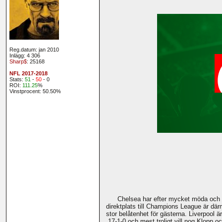
Reg.datum: jan 2010
Inlägg: 4 306
Sharp$
: 25168
NFL 2017-2018
Stats:
51
-
50
- 0
ROI:
111.25
%
Vinstprocent: 50.50%
Chelsea har efter mycket möda och be
direktplats till Champions League är där
stor belåtenhet för gästerna. Liverpool 
17-1-0 och mest troligt vill nog Klopp o