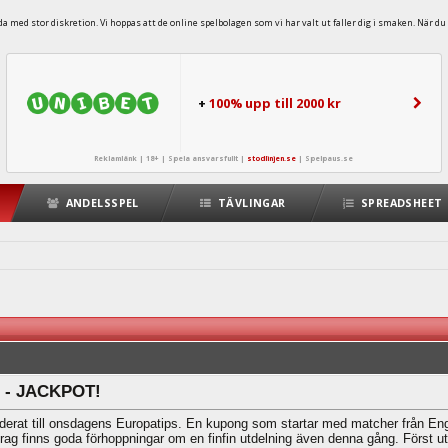
 med stor diskretion. Vi hoppas att de online spelbolagen som vi har valt ut faller dig i smaken. När du 
+
100% upp till 2000 kr
Reklamlänk | 18+ | Spela ansvarsfullt |
stodlinjen.se
|
Spelpaus.se
ANDELSSPEL
TÄVLINGAR
SPREADSHEET
7 - JACKPOT!
adderat till onsdagens Europatips. En kupong som startar med matcher från Eng
drag finns goda förhoppningar om en finfin utdelning även denna gång. Först u