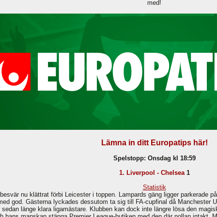
med!
Lämna in ditt Europatips här!
Spelstopp: Onsdag kl 18:59
1. Liverpool - Chelsea
1
Statistik
svär nu klättrat förbi Leicester i toppen. Lampards gäng ligger parkerade på 
med god. Gästerna lyckades dessutom ta sig till FA-cupfinal då Manchester Uni
är sedan länge klara ligamästare. Klubben kan dock inte längre lösa den magi
ch hans manskap stänga Premier League-butiken med den där nollan intakt. Med l