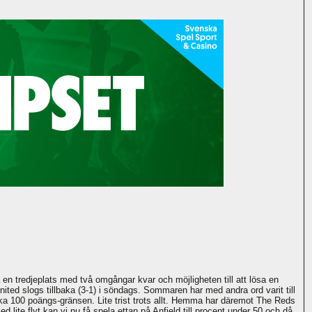
en tredjeplats med två omgångar kvar och möjligheten till att lösa en
ted slogs tillbaka (3-1) i söndags. Sommaren har med andra ord varit till
ska 100 poängs-gränsen. Lite trist trots allt. Hemma har däremot The Reds
ite flyt kan vi nu få spela ettan på Anfield till procent under 50 och då