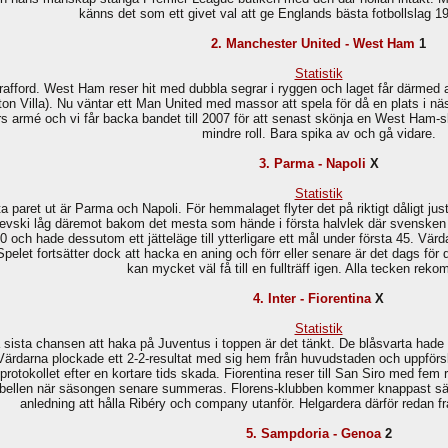
känns det som ett givet val att ge Englands bästa fotbollslag 19/
2. Manchester United - West Ham
1
Statistik
afford. West Ham reser hit med dubbla segrar i ryggen och laget får därmed 
on Villa). Nu väntar ett Man United med massor att spela för då en plats i nä
ers armé och vi får backa bandet till 2007 för att senast skönja en West Ham
mindre roll. Bara spika av och gå vidare.
3. Parma - Napoli
X
Statistik
rsta paret ut är Parma och Napoli. För hemmalaget flyter det på riktigt dåligt ju
ski låg däremot bakom det mesta som hände i första halvlek där svensken fö
-0 och hade dessutom ett jätteläge till ytterligare ett mål under första 45. Vä
pelet fortsätter dock att hacka en aning och förr eller senare är det dags fö
kan mycket väl få till en fullträff igen. Alla tecken re
4. Inter - Fiorentina
X
Statistik
ta sista chansen att haka på Juventus i toppen är det tänkt. De blåsvarta ha
. Värdarna plockade ett 2-2-resultat med sig hem från huvudstaden och uppförsba
rotokollet efter en kortare tids skada. Fiorentina reser till San Siro med fem
bellen när säsongen senare summeras. Florens-klubben kommer knappast sälja 
anledning att hålla Ribéry och company utanför. Helgardera därför redan frå
5. Sampdoria - Genoa
2