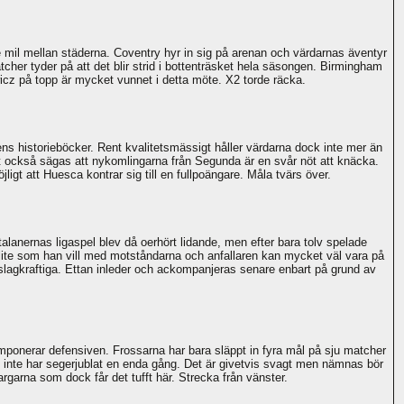
 mil mellan städerna. Coventry hyr in sig på arenan och värdarnas äventyr
er tyder på att det blir strid i bottenträsket hela säsongen. Birmingham
icz på topp är mycket vunnet i detta möte. X2 torde räcka.
s historieböcker. Rent kvalitetsmässigt håller värdarna dock inte mer än
t också sägas att nykomlingarna från Segunda är en svår nöt att knäcka.
ligt att Huesca kontrar sig till en fullpoängare. Måla tvärs över.
talanernas ligaspel blev då oerhört lidande, men efter bara tolv spelade
lite som han vill med motståndarna och anfallaren kan mycket väl vara på
slagkraftiga. Ettan inleder och ackompanjeras senare enbart på grund av
 imponerar defensiven. Frossarna har bara släppt in fyra mål på sju matcher
t inte har segerjublat en enda gång. Det är givetvis svagt men nämnas bör
rgarna som dock får det tufft här. Strecka från vänster.