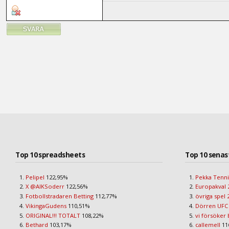
Top 10 spreadsheets
Top 10 senas
Pelipel
122,95%
Pekka Tenni
X @AIKSoderr
122,56%
Europakval 
Fotbollstradaren Betting
112,77%
övriga spel 
VikingaGudens
110,51%
Dörren UFC
ORIGINAL!!! TOTALT
108,22%
vi försöker 
Bethard
103,17%
callemell
11