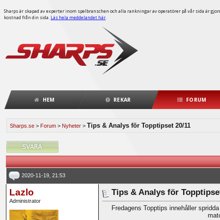
Sharps är skapad av experter inom spelbranschen och alla rankningar av operatörer på vår sida är gjorda
kostnad från din sida.
Läs hela meddelandet här
.
HEM
REKAR
FORUM
Tips & Analys för Topptipset 20/11
Sharps.se
>
Forum
>
Nyheter
>
2020-11-19, 21:53
Lazlo
Tips & Analys för Topptipse
Administrator
Fredagens Topptips innehåller spridda
matc