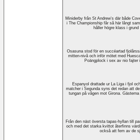
Miniderby från St Andrew’s där både Cove
i The Championship får så här långt sam
håller högre klass i grun
Osasuna stod för en succéartad fjolårss
mitten-nivå och inför mötet med Huesca
Poängplock i sex av nio fajter 
Espanyol drattade ur La Liga i fjol oc
matcher i Segunda syns det redan att de
tungan på vågen mot Girona. Gästerna s
Från den näst översta tapas-hyllan till p
och med det starka kvittot återfinns vär
också att fem av de sj