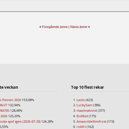
«
Föregående ämne
|
Nästa ämne
»
te veckan
Top 10 flest rekar
s Pinnen 2026
153,08%
Lazlo
(423)
26/27
132,94%
LuckySam
(386)
260705
128,48%
maximalvinst
(377)
 2026
125,20%
Bollbet
(175)
boka spel igen (2026-07-20)
124,28%
AmaerildeRimfrost
(173)
6,55%
robfri
(162)