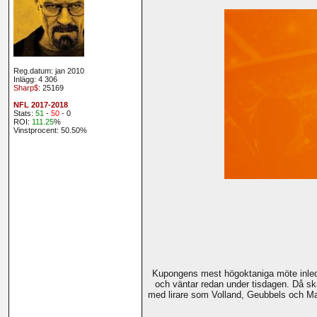
Reg.datum: jan 2010
Inlägg: 4 306
Sharp$
: 25169
NFL 2017-2018
Stats:
51
-
50
- 0
ROI:
111.25
%
Vinstprocent: 50.50%
Kupongens mest högoktaniga möte inlede
och väntar redan under tisdagen. Då sk
med lirare som Volland, Geubbels och Mart