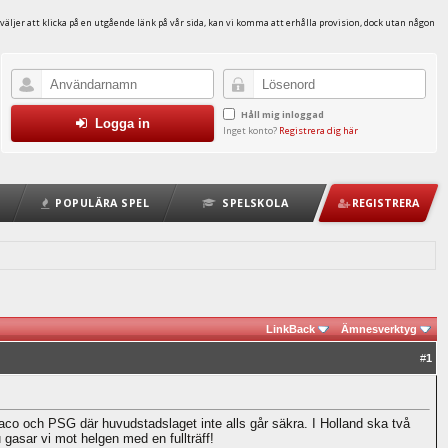
väljer att klicka på en utgående länk på vår sida, kan vi komma att erhålla provision, dock utan någon
Håll mig inloggad
Logga in
Inget konto?
Registrera dig här
POPULÄRA SPEL
SPELSKOLA
REGISTRERA
LinkBack
Ämnesverktyg
#
1
aco och PSG där huvudstadslaget inte alls går säkra. I Holland ska två
 gasar vi mot helgen med en fullträff!