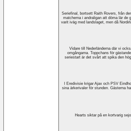
Seriefinal, bortsett Raith Rovers, från d
matcherna i andraligan att döma lär de g
varit iväg med landslaget, men då Nordir
Vidare till Nederländerna där vi ock
omgångarna. Toppchans för gästande Jo
seriestart är det svårt att spika den 
I Eredivisie krigar Ajax och PSV Eindh
sina ärkerivaler för stunden. Gästerna ha
Hearts siktar på en kortvarig sej