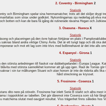
2. Coventry - Birmingham
2
Statistik
ntry och Birmingham spelar sina hemmamatcher, trots att det skiljer drygt tre
manfattas som strax under godkänt. Nykomlingarnas sju nederlag på elva match
d och botten och kan de bara få igång de rutinerade rävarna Hogan och Jutkiew
3. Osasuna - Huesca
X
Statistik
äsong och placeringen på den övre halvan förtjänar en plats i Pamplonaklubben
 saknas bland andra viktige Chimy Ávila. Det är ett tungt tapp och då ska de
imponerar och mot ett lag som inte trivs med bollinnehavet är det inte alls omöj
4. Espanyol - Girona
1
Statistik
h den största anledningen till fiaskot var dubbelspelandet i Europa League. Ka
 blåvita med största sannolikhet kommer att gå upp igen. Raúl de Tomás gör 
aknar i sin tur målkungen Stuani och utan honom är inte de rödvita alls lika 
hård streckning av krysset.
5. Frosinone - Cosenza
1
Statistik
astans dito nere på stöveln. Frosinone har inlett Serie B starkt och allra mest
darna i toppskiktet av tabellen. Det gör däremot inte Cosenza som så här lång
u matcherna slutat med oavgjort resultat. Viss trägenhet finns således hos Va