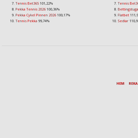
Tennis Bet365
101,22%
Tennis Bet3
Pekka Tennis 2026
100,36%
Bettingstug
Pekka Cykel Pinnen 2026
100,17%
Flatbet
111,
Tennis Pekka
99,74%
Sedlar
110,
HEM
REK