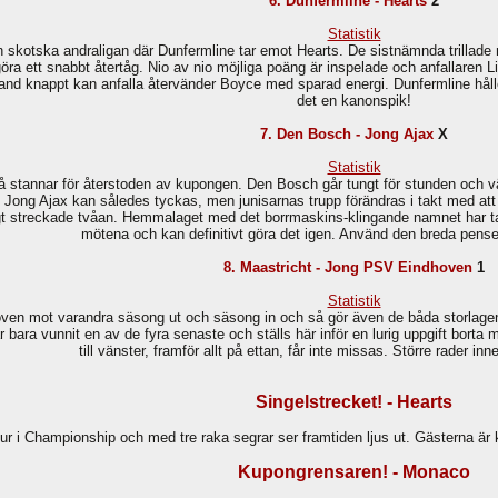
6. Dunfermline - Hearts
2
Statistik
en skotska andraligan där Dunfermline tar emot Hearts. De sistnämnda trillade
öra ett snabbt återtåg. Nio av nio möjliga poäng är inspelade och anfallaren 
land knappt kan anfalla återvänder Boyce med sparad energi. Dunfermline hål
det en kanonspik!
7. Den Bosch - Jong Ajax
X
Statistik
så stannar för återstoden av kupongen. Den Bosch går tungt för stunden och vär
ng Ajax kan således tyckas, men junisarnas trupp förändras i takt med att k
högt streckade tvåan. Hemmalaget med det borrmaskins-klingande namnet har t
mötena och kan definitivt göra det igen. Använd den breda pense
8. Maastricht - Jong PSV Eindhoven
1
Statistik
oven mot varandra säsong ut och säsong in och så gör även de båda storlagen
r bara vunnit en av de fyra senaste och ställs här inför en lurig uppgift borta
till vänster, framför allt på ettan, får inte missas. Större rader in
Singelstrecket! - Hearts
our i Championship och med tre raka segrar ser framtiden ljus ut. Gästerna är
Kupongrensaren! - Monaco