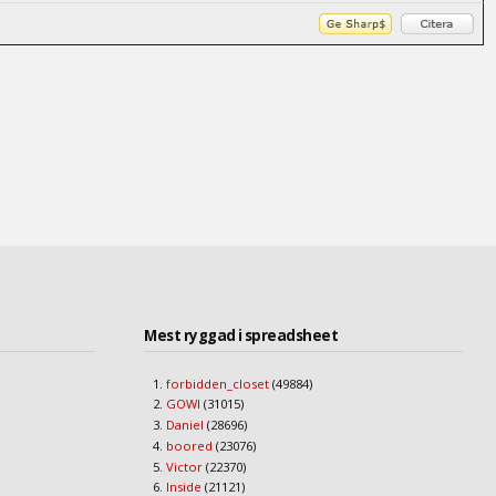
Mest ryggad i spreadsheet
forbidden_closet
(49884)
GOWI
(31015)
Daniel
(28696)
boored
(23076)
Victor
(22370)
Inside
(21121)