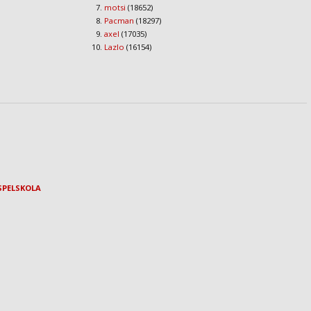
motsi
(18652)
Pacman
(18297)
axel
(17035)
Lazlo
(16154)
SPELSKOLA