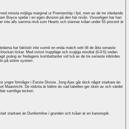
 med minsta möjliga marginal ur Premiership i fjol, men av de tre inledande
Liam Boyce spelar i en egen division på den här nivån. Visserligen har han
ler inte alls samma nivå som Hearts och stannar tvåan under 55 procent är
darna har faktiskt inte vunnit en enda match sett till de åtta senaste
lockan tickar. Med ovisst truppläge och svajiga resultat (6-0-5) sedan
agit poäng av fredagens kombattanter vid två av de tre senaste inbördes
ln på större system.
s yngre förmågor i Eerste Divisie. Jong Ajax går dock något starkare än
 mot Maastricht. De rödvita är bättre än vad tabellen ger sken av och värdet
nebär samtliga tecken.
 klart starkare än Dunfermline i grunden och tvåan är en kanonspik.