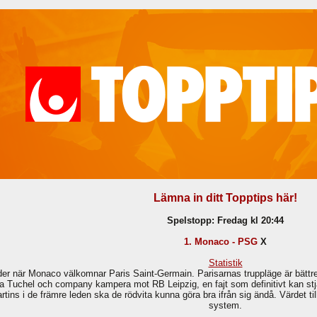
Lämna in ditt Topptips här!
Spelstopp: Fredag kl 20:44
1. Monaco - PSG
X
Statistik
r när Monaco välkomnar Paris Saint-Germain. Parisarnas truppläge är bättre
a Tuchel och company kampera mot RB Leipzig, en fajt som definitivt kan st
ins i de främre leden ska de rödvita kunna göra bra ifrån sig ändå. Värdet til
system.