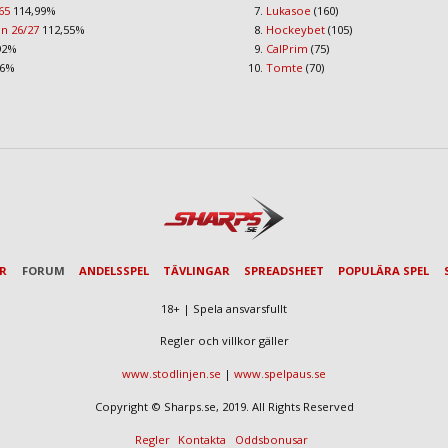
65
114,99%
Lukasoe
(160)
an 26/27
112,55%
Hockeybet
(105)
92%
CalPrim
(75)
96%
Tomte
(70)
AR
FORUM
ANDELSSPEL
TÄVLINGAR
SPREADSHEET
POPULÄRA SPEL
18+ | Spela ansvarsfullt
Regler och villkor gäller
www.stodlinjen.se
|
www.spelpaus.se
Copyright © Sharps.se, 2019. All Rights Reserved
Regler
Kontakta
Oddsbonusar