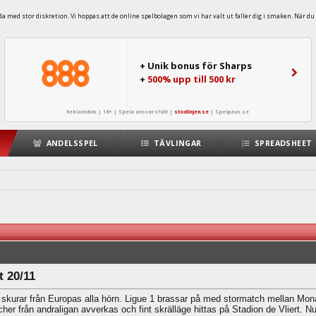
 med stor diskretion. Vi hoppas att de online spelbolagen som vi har valt ut faller dig i smaken. När du 
+ Unik bonus för Sharps
+
500% upp till 500 kr
Reklamlänk | 18+ | Spela ansvarsfullt |
stodlinjen.se
|
Spelpaus.se
ANDELSSPEL
TÄVLINGAR
SPREADSHEET
t 20/11
 skurar från Europas alla hörn. Ligue 1 brassar på med stormatch mellan Mon
her från andraligan avverkas och fint skrälläge hittas på Stadion de Vliert. Nu