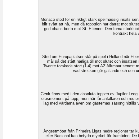
Monaco stod för en riktigt stark spelmässig insats sena
blir svårt att nå, men då topptrion har darrat mot sl
god chans borta mot St. Etienne. Den forna storklubbe
kontrakt hela 
Strid om Europaplatser står på spel i Holland när He
mål så det stått härliga till mot slutet och insatsen
Twente torskade stort (1-4) mot AZ Alkmaar senast m
vad strecken gör gällande och den u
Genk finns med i den absoluta toppen av Jupiler Leagu
orosmoment på topp, men här får anfallaren och resteran
lag med värdarna även om gästernas säsong hittills v
Ångestmötet från Primeira Ligas nedre regioner tar ku
eller Nacional kan betyda mycket för framtiden. De 