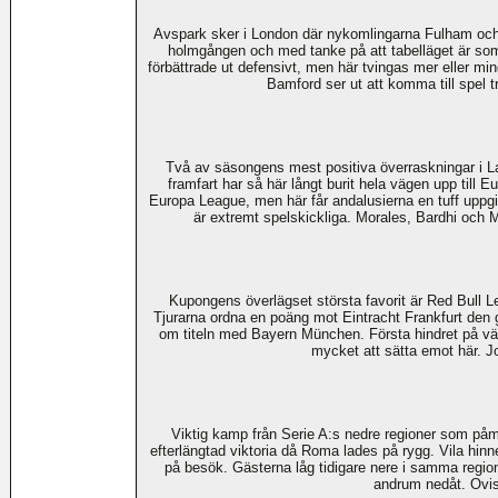
Avspark sker i London där nykomlingarna Fulham och
holmgången och med tanke på att tabelläget är som
förbättrade ut defensivt, men här tvingas mer eller mi
Bamford ser ut att komma till spel 
Två av säsongens mest positiva överraskningar i L
framfart har så här långt burit hela vägen upp till 
Europa League, men här får andalusierna en tuff uppgi
är extremt spelskickliga. Morales, Bardhi och 
Kupongens överlägset största favorit är Red Bull 
Tjurarna ordna en poäng mot Eintracht Frankfurt den 
om titeln med Bayern München. Första hindret på väg
mycket att sätta emot här. J
Viktig kamp från Serie A:s nedre regioner som påm
efterlängtad viktoria då Roma lades på rygg. Vila hin
på besök. Gästerna låg tidigare nere i samma region
andrum nedåt. Ovis