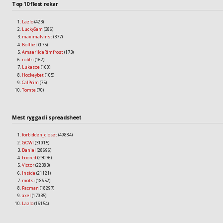
Top 10 flest rekar
Lazlo
(423)
LuckySam
(386)
maximalvinst
(377)
Bollbet
(175)
AmaerildeRimfrost
(173)
robfri
(162)
Lukasoe
(160)
Hockeybet
(105)
CalPrim
(75)
Tomte
(70)
Mest ryggad i spreadsheet
forbidden_closet
(49884)
GOWI
(31015)
Daniel
(28696)
boored
(23076)
Victor
(22383)
Inside
(21121)
motsi
(18652)
Pacman
(18297)
axel
(17035)
Lazlo
(16154)