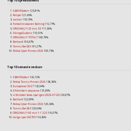
Top 10 spreadsheets
X @AIKSoderr
125,81%
Pelipel
121,45%
twitter
118,19%
Fotbollstradaren Betting
112,77%
ORIGINAL!!! 20 min 3.0
111,50%
VikingaGudens
110,51%
ORIGINAL!!! TOTALT
108,79%
Bethard
103,47%
Tennis Bet365
101,27%
Pekka Cykel Pinnen 2026
100,73%
Top 10 senaste veckan
X @AIKSoderr
142,12%
Pekka Tennis Pinnen 2026
138,30%
Europakval 26/27
132,94%
d'Alembert sequence
131,69%
vi försöker boka spel igen (2026-07-20)
129,87%
Bethard
122,00%
Pekka Cykel Pinnen 2026
120,34%
Tennis Bet365
120,04%
ORIGINAL!!! 60 min 1-1 3.25
116,07%
övriga spel 260705
114,36%