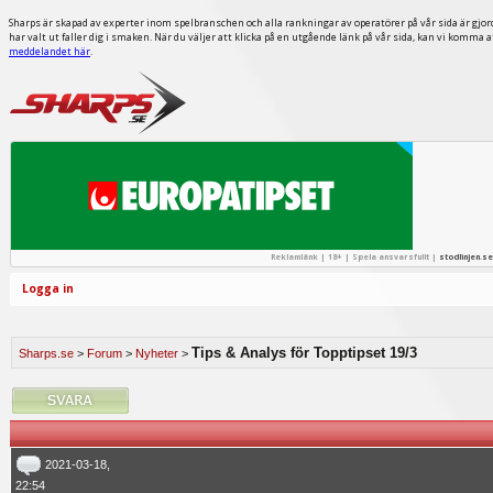
Sharps är skapad av experter inom spelbranschen och alla rankningar av operatörer på vår sida är gjor
har valt ut faller dig i smaken. När du väljer att klicka på en utgående länk på vår sida, kan vi komma 
meddelandet här
.
Reklamlänk | 18+ | Spela ansvarsfullt |
stodlinjen.se
Logga in
Tips & Analys för Topptipset 19/3
Sharps.se
>
Forum
>
Nyheter
>
2021-03-18,
22:54