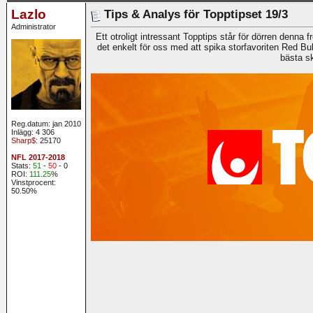
Lazlo
Tips & Analys för Topptipset 19/3
Administrator
Ett otroligt intressant Topptips står för dörren denna 
det enkelt för oss med att spika storfavoriten Red Bu
bästa sk
Reg.datum: jan 2010
Inlägg: 4 306
Sharp$
: 25170
NFL 2017-2018
Stats:
51
-
50
- 0
ROI:
111.25
%
Vinstprocent:
50.50%