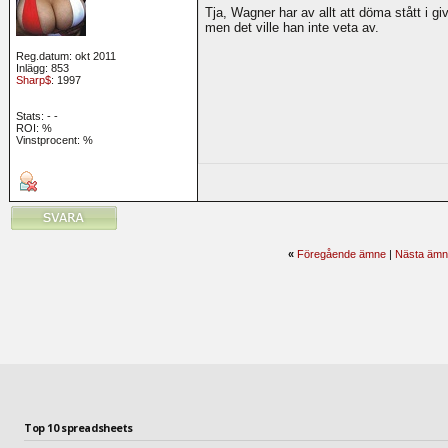
Tja, Wagner har av allt att döma stått i gi
men det ville han inte veta av.
Reg.datum: okt 2011
Inlägg: 853
Sharp$
: 1997
Stats:
-
-
ROI:
%
Vinstprocent: %
«
Föregående ämne
|
Nästa ämn
Top 10 spreadsheets