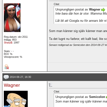
Citat:
Ursprungligen postat av
Wagner
Inte bara där hon är stor. Mamma Mi
Låt bli att Googla nu för annars blir ni
Som man känner sig själv känner man a
Reg.datum: okt 2011
Ta det lugnt nu farbror, ett kallt bad, li
Inlägg: 853
Sharp$
: 1997
Senast redigerad av Semicolon den 2014-06-27 
Stats:
-
-
ROI:
%
Vinstprocent: %
2014-06-27, 16:30
Wagner
Citat:
Ursprungligen postat av
Semicolon
Som man känner sig själv känner m