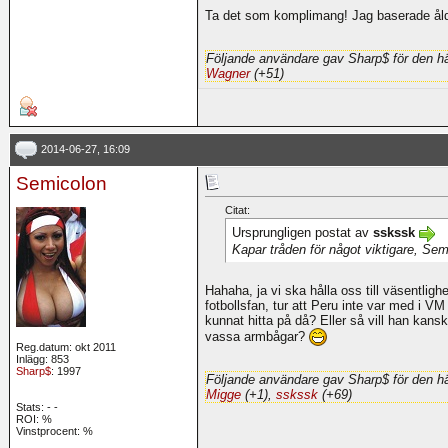
Ta det som komplimang! Jag baserade åld
Följande användare gav Sharp$ för den hä
Wagner
(+51)
2014-06-27, 16:09
Semicolon
Citat:
Ursprungligen postat av
sskssk
Kapar tråden för något viktigare, Sem
Hahaha, ja vi ska hålla oss till väsentligh
fotbollsfan, tur att Peru inte var med i 
kunnat hitta på då? Eller så vill han kans
vassa armbågar?
Reg.datum: okt 2011
Inlägg: 853
Sharp$
: 1997
Följande användare gav Sharp$ för den hä
Migge
(+1),
sskssk
(+69)
Stats:
-
-
ROI:
%
Vinstprocent: %