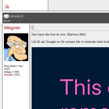
2014-06-27,
16:24
Wagner
Inte bara där hon är stor. Mamma Mia!
Låt bli att Googla nu för annars blir ni sittande hela kväl
Reg.datum: mar
2010
Inlägg: 5 968
Sharp$
: 2253