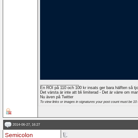
__________________
En ROI på 110 och 100 kr insats ger bara hälften så t
Det värsta är inte att bli limiterad - Det är värre om man 
Nu även på Twitter
To view links or images in signatures your post count must be 10 
2014-06-27, 16:27
Semicolon