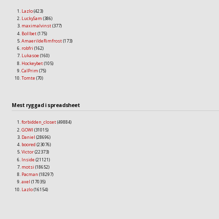
Lazlo
(423)
LuckySam
(386)
maximalvinst
(377)
Bollbet
(175)
AmaerildeRimfrost
(173)
robfri
(162)
Lukasoe
(160)
Hockeybet
(105)
CalPrim
(75)
Tomte
(70)
Mest ryggad i spreadsheet
forbidden_closet
(49884)
GOWI
(31015)
Daniel
(28696)
boored
(23076)
Victor
(22373)
Inside
(21121)
motsi
(18652)
Pacman
(18297)
axel
(17035)
Lazlo
(16154)