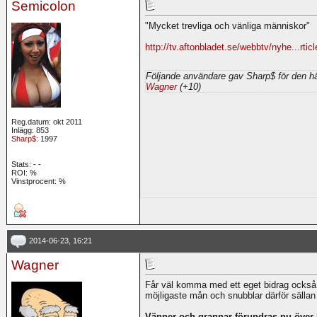
Semicolon
"Mycket trevliga och vänliga människor"
http://tv.aftonbladet.se/webbtv/nyhe...rti
Följande användare gav Sharp$ för den hä
Wagner
(+10)
Reg.datum: okt 2011
Inlägg: 853
Sharp$
: 1997
Stats:
-
-
ROI:
%
Vinstprocent: %
2014-06-23, 16:21
Wagner
Får väl komma med ett eget bidrag också. 
möjligaste mån och snubblar därför sälla
Vänner och grannar förundras nu över h