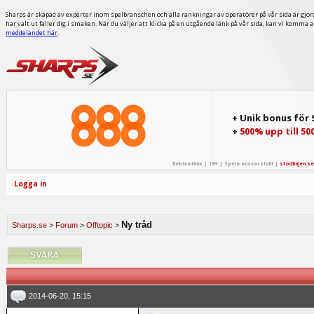
Sharps är skapad av experter inom spelbranschen och alla rankningar av operatörer på vår sida är gjor
har valt ut faller dig i smaken. När du väljer att klicka på en utgående länk på vår sida, kan vi komma 
meddelandet här
.
+ Unik bonus för
+
500% upp till 50
Reklamlänk | 18+ | Spela ansvarsfullt |
stodlinjen.se
Logga in
Ny tråd
Sharps.se
>
Forum
>
Offtopic
>
2014-06-20, 15:15