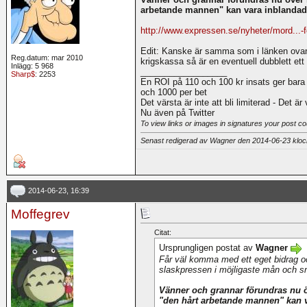
arbetande mannen" kan vara inblandade
http://www.expressen.se/nyheter/mord...-f
Edit: Kanske är samma som i länken ovan m
Reg.datum: mar 2010
krigskassa så är en eventuell dubblett ett bi
Inlägg: 5 968
__________________
Sharp$
: 2253
En ROI på 110 och 100 kr insats ger bara
och 1000 per bet
Det värsta är inte att bli limiterad - Det är
Nu även på Twitter
To view links or images in signatures your post co
Senast redigerad av Wagner den 2014-06-23 klo
2014-06-23, 16:39
Moffegrev
Citat:
Ursprungligen postat av
Wagner
Får väl komma med ett eget bidrag ock
slaskpressen i möjligaste mån och sn
Vänner och grannar förundras nu öv
"den hårt arbetande mannen" kan v