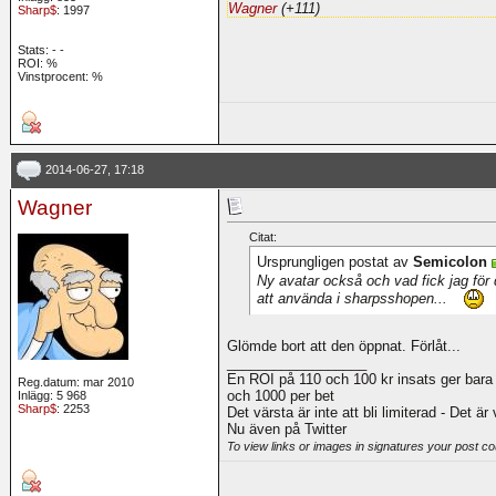
Wagner
(+111)
Sharp$
: 1997
Stats:
-
-
ROI:
%
Vinstprocent: %
2014-06-27, 17:18
Wagner
Citat:
Ursprungligen postat av
Semicolon
Ny avatar också och vad fick jag för de
att använda i sharpsshopen...
Glömde bort att den öppnat. Förlåt...
__________________
En ROI på 110 och 100 kr insats ger bara
Reg.datum: mar 2010
och 1000 per bet
Inlägg: 5 968
Sharp$
: 2253
Det värsta är inte att bli limiterad - Det är
Nu även på Twitter
To view links or images in signatures your post co