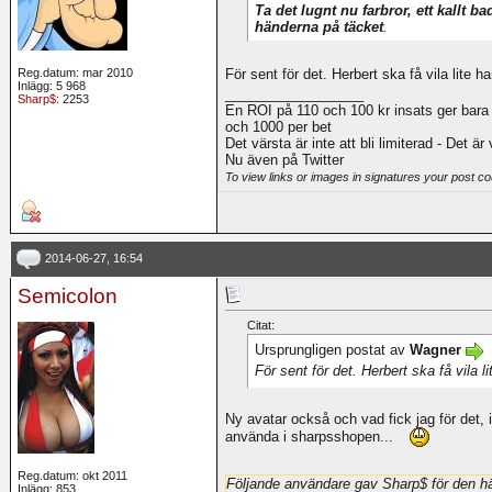
Ta det lugnt nu farbror, ett kallt 
händerna på täcket
.
För sent för det. Herbert ska få vila lite 
Reg.datum: mar 2010
Inlägg: 5 968
__________________
Sharp$
: 2253
En ROI på 110 och 100 kr insats ger bara
och 1000 per bet
Det värsta är inte att bli limiterad - Det är
Nu även på Twitter
To view links or images in signatures your post co
2014-06-27, 16:54
Semicolon
Citat:
Ursprungligen postat av
Wagner
För sent för det. Herbert ska få vila 
Ny avatar också och vad fick jag för det, in
använda i sharpsshopen...
Reg.datum: okt 2011
Följande användare gav Sharp$ för den hä
Inlägg: 853