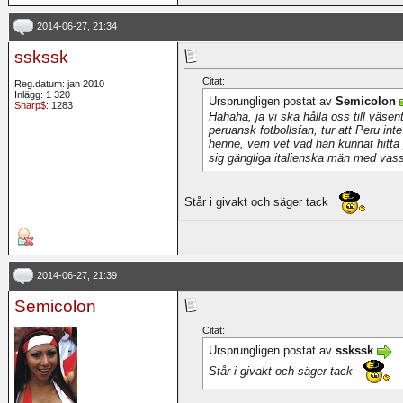
2014-06-27, 21:34
sskssk
Citat:
Reg.datum: jan 2010
Inlägg: 1 320
Ursprungligen postat av
Semicolon
Sharp$
: 1283
Hahaha, ja vi ska hålla oss till väsen
peruansk fotbollsfan, tur att Peru in
henne, vem vet vad han kunnat hitta p
sig gängliga italienska män med va
Står i givakt och säger tack
2014-06-27, 21:39
Semicolon
Citat:
Ursprungligen postat av
sskssk
Står i givakt och säger tack