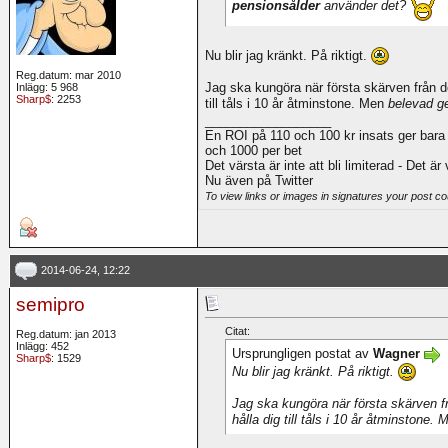
pensionsålder
använder det?
Nu blir jag kränkt. På riktigt.
Reg.datum: mar 2010
Jag ska kungöra när första skärven från d
Inlägg: 5 968
Sharp$
: 2253
till tåls i 10 år åtminstone. Men
belevad g
__________________
En ROI på 110 och 100 kr insats ger bara
och 1000 per bet
Det värsta är inte att bli limiterad - Det är
Nu även på Twitter
To view links or images in signatures your post co
2014-06-24, 12:22
semipro
Citat:
Reg.datum: jan 2013
Inlägg: 452
Ursprungligen postat av
Wagner
Sharp$
: 1529
Nu blir jag kränkt. På riktigt.
Jag ska kungöra när första skärven f
hålla dig till tåls i 10 år åtminstone.