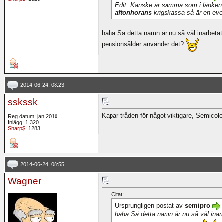
Edit: Kanske är samma som i länken ov
aftonhorans
krigskassa så är en event
haha Så detta namn är nu så väl inarbetat
pensionsålder använder det?
2014-06-24, 08:23
sskssk
Kapar tråden för något viktigare, Semicol
Reg.datum: jan 2010
Inlägg: 1 320
Sharp$
: 1283
2014-06-24, 08:55
Wagner
Citat:
Ursprungligen postat av
semipro
haha Så detta namn är nu så väl inarb