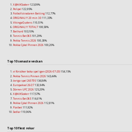
X @AIKSoderr
123,09%
Pelipel
122,95%
Fotbollstradaren Betting
112,77%
ORIGINAL!!! 20 min 3.0
111,33%
VikingaGudens
110,51%
ORIGINAL!!! TOTALT
108,58%
Bethard
103,10%
Tennis Bet365
101,29%
Pekka Tennis 2026
100,30%
Pekka Cykel Pinnen 2026
100,20%
Top 10 senaste veckan
vi försöker boka spel igen (2026-07-20)
154,15%
Pekka Tennis Pinnen 2026
143,44%
övriga spel 260705
134,84%
Europakval 26/27
132,94%
Dörren UFC 2026
125,20%
X @AIKSoderr
117,57%
Tennis Bet365
114,61%
Pekka Cykel Pinnen 2026
112,81%
Flatbet
111,92%
Sedlar
110,96%
Top 10 flest rekar