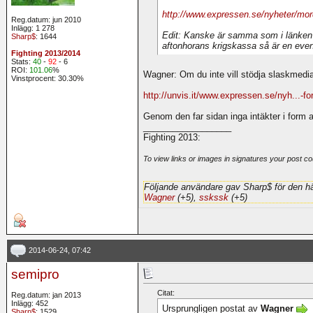
http://www.expressen.se/nyheter/mord
Reg.datum: jun 2010
Inlägg: 1 278
Edit: Kanske är samma som i länken ov
Sharp$
: 1644
aftonhorans krigskassa så är en eventue
Fighting 2013/2014
Stats:
40
-
92
- 6
ROI:
101.06
%
Wagner: Om du inte vill stödja slaskmedia
Vinstprocent: 30.30%
http://unvis.it/www.expressen.se/nyh...-fo
Genom den far sidan inga intäkter i form a
__________________
Fighting 2013:
To view links or images in signatures your post co
Följande användare gav Sharp$ för den hä
Wagner
(+5),
sskssk
(+5)
2014-06-24, 07:42
semipro
Citat:
Reg.datum: jan 2013
Inlägg: 452
Ursprungligen postat av
Wagner
Sharp$
: 1529