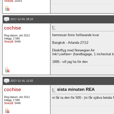
Sharp$
: 11053
2017-12-04, 08:10
cochise
hemresan finns fortfarande kvar
Reg.datum: okt 2012
Inlägg: 2 585
Sharp$
: 5446
Bangkok - Arlanda 27/12
Direktflyg med Norwegian Air
Inkl Lowfare+ (handbagage, 1 incheckat b
1895:- vill jag ha för den
2017-12-16, 12:02
cochise
sista minuten REA
Reg.datum: okt 2012
ni får ta den för 500:- (ni får själva betala
Inlägg: 2 585
Sharp$
: 5446