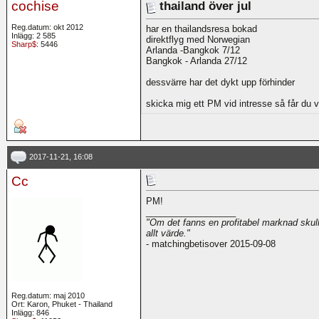
cochise
thailand över jul
Reg.datum: okt 2012
har en thailandsresa bokad
Inlägg: 2 585
direktflyg med Norwegian
Sharp$
: 5446
Arlanda -Bangkok 7/12
Bangkok - Arlanda 27/12
dessvärre har det dykt upp förhinder
skicka mig ett PM vid intresse så får du v
2017-11-21, 16:08
Cc
PM!
__________________
"Om det fanns en profitabel marknad skulle
allt värde."
- matchingbetisover 2015-09-08
Reg.datum: maj 2010
Ort: Karon, Phuket - Thailand
Inlägg: 846