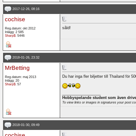
2017-12-26, 08:16
cochise
såld!
Reg.datum: okt 2012
Inlägg: 2 585
Sharp$
: 5446
2018-01-26, 23:32
MrBetting
Du har inga fler biljetter till Thailand för 
Reg.datum: maj 2013
Inlägg: 20
Sharp$
: 57
__________________
Hobbyspelande student som även drive
To view links or images in signatures your post co
2018-01-30, 09:49
cochise