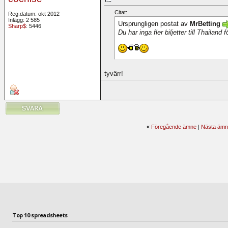
Citat:
Reg.datum: okt 2012
Inlägg: 2 585
Ursprungligen postat av
MrBetting
Sharp$
: 5446
Du har inga fler biljetter till Thailand
tyvärr!
«
Föregående ämne
|
Nästa ämn
Top 10 spreadsheets