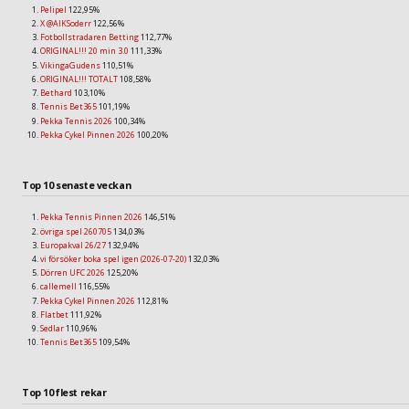
Pelipel
122,95%
X @AIKSoderr
122,56%
Fotbollstradaren Betting
112,77%
ORIGINAL!!! 20 min 3.0
111,33%
VikingaGudens
110,51%
ORIGINAL!!! TOTALT
108,58%
Bethard
103,10%
Tennis Bet365
101,19%
Pekka Tennis 2026
100,34%
Pekka Cykel Pinnen 2026
100,20%
Top 10 senaste veckan
Pekka Tennis Pinnen 2026
146,51%
övriga spel 260705
134,03%
Europakval 26/27
132,94%
vi försöker boka spel igen (2026-07-20)
132,03%
Dörren UFC 2026
125,20%
callemell
116,55%
Pekka Cykel Pinnen 2026
112,81%
Flatbet
111,92%
Sedlar
110,96%
Tennis Bet365
109,54%
Top 10 flest rekar