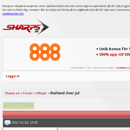
Sharps är skapad av experter inom spelbranschen och alla rankningar av operatörer på vår sida är gjor
har valt ut faller dig i smaken. När du väljer att klicka på en utgående länk på vår sida, kan vi komma 
meddelandet här
.
+ Unik bonus för
+
500% upp till 50
Reklamlänk | 18+ | Spela ansvarsfullt |
stodlinjen.se
Logga in
thailand över jul
Sharps.se
>
Forum
>
Offtopic
>
2017-11-16, 12:43