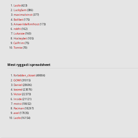
Lazlo
(423)
LuckySam
(386)
maximalvinst
(377)
Bollbet
(175)
AmaerildeRimfrost
(173)
robfri
(162)
Lukasoe
(160)
Hockeybet
(105)
CalPrim
(75)
Tomte
(70)
Mest ryggad i spreadsheet
forbidden_closet
(49884)
GOWI
(31015)
Daniel
(28696)
boored
(23076)
Victor
(22373)
Inside
(21121)
motsi
(18652)
Pacman
(18297)
axel
(17035)
Lazlo
(16154)