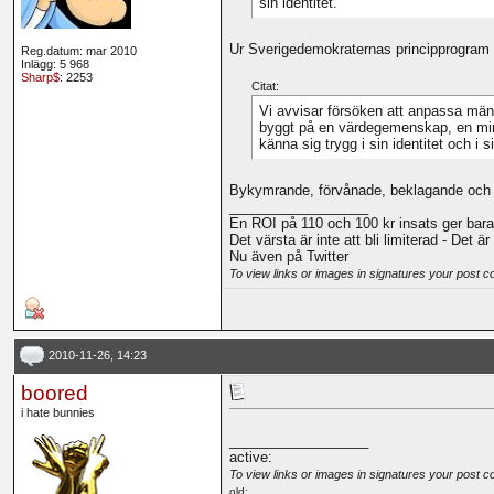
sin identitet.
Ur Sverigedemokraternas principprogram
Reg.datum: mar 2010
Inlägg: 5 968
Sharp$
: 2253
Citat:
Vi avvisar försöken att anpassa männis
byggt på en värdegemenskap, en mins
känna sig trygg i sin identitet och i 
Bykymrande, förvånade, beklagande och ö
__________________
En ROI på 110 och 100 kr insats ger bara
Det värsta är inte att bli limiterad - Det ä
Nu även på Twitter
To view links or images in signatures your post c
2010-11-26, 14:23
boored
i hate bunnies
__________________
active:
To view links or images in signatures your post c
old: