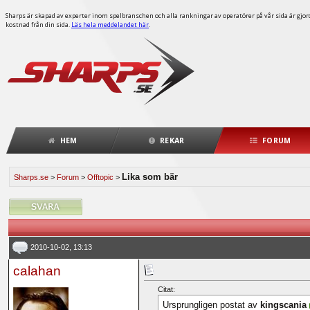
Sharps är skapad av experter inom spelbranschen och alla rankningar av operatörer på vår sida är gjorda
kostnad från din sida.
Läs hela meddelandet här
.
HEM
REKAR
FORUM
Lika som bär
Sharps.se
>
Forum
>
Offtopic
>
2010-10-02, 13:13
calahan
Citat:
Ursprungligen postat av
kingscania