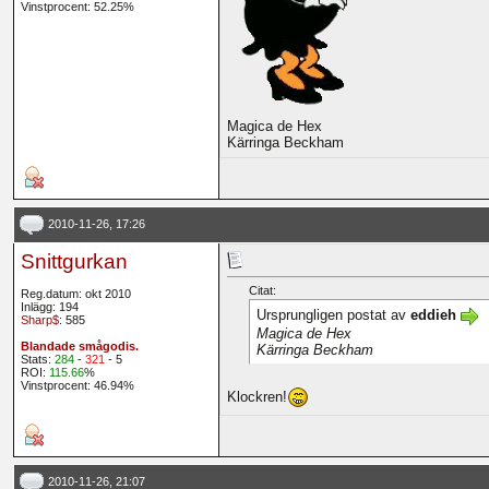
Vinstprocent: 52.25%
Magica de Hex
Kärringa Beckham
2010-11-26, 17:26
Snittgurkan
Citat:
Reg.datum: okt 2010
Inlägg: 194
Ursprungligen postat av
eddieh
Sharp$
: 585
Magica de Hex
Blandade smågodis.
Kärringa Beckham
Stats:
284
-
321
- 5
ROI:
115.66
%
Vinstprocent: 46.94%
Klockren!
2010-11-26, 21:07