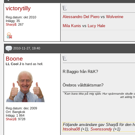
victorytilly
Alessandro Del Piero
vs
Wolverine
Reg.datum: okt 2010
Inlägg: 35
Sharp$
: 267
Mila Kunis
vs
Lucy Hale
2010-11-27, 19:40
Boone
LL Cool J
is hard as hell.
R.Baggio från R&K?
Örebros våldtäktsman?
__________________
"Kan bara titta på mig själv. Hur spännande skulle d
att aldrig
Reg.datum: dec 2009
Ort: Bangkok
Inlägg: 1 864
Sharp$
: 9728
Följande användare gav Sharp$ för den h
htsolna08
(+1),
Svenssondy
(+1)