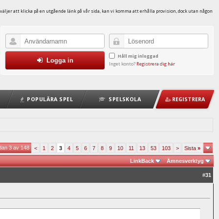
väljer att klicka på en utgående länk på vår sida, kan vi komma att erhålla provision, dock utan någon
Håll mig inloggad
Logga in
Inget konto?
Registrera dig här
POPULÄRA SPEL
SPELSKOLA
REGISTRERA
dan 3 av 148
<
1
2
3
4
5
6
7
8
9
10
11
13
53
103
>
Sista
»
LinkBack
Ämnesverktyg
#
31