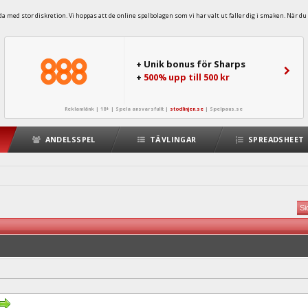
 med stor diskretion. Vi hoppas att de online spelbolagen som vi har valt ut faller dig i smaken. När du 
+ Unik bonus för Sharps
+
500% upp till 500 kr
Reklamlänk | 18+ | Spela ansvarsfullt |
stodlinjen.se
|
Spelpaus.se
ANDELSSPEL
TÄVLINGAR
SPREADSHEET
Si