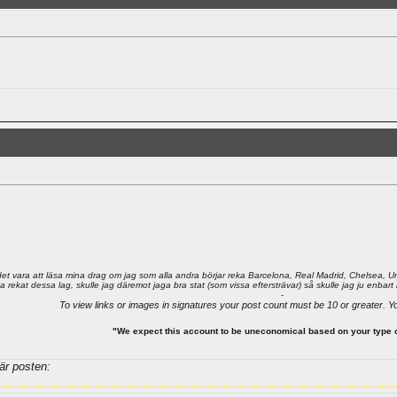
et vara att läsa mina drag om jag som alla andra börjar reka Barcelona, Real Madrid, Chelsea, Unite
 ha rekat dessa lag, skulle jag däremot jaga bra stat (som vissa eftersträvar) så skulle jag ju enba
-
To view links or images in signatures your post count must be 10 or greater. Y
"We expect this account to be uneconomical based on your type 
är posten: