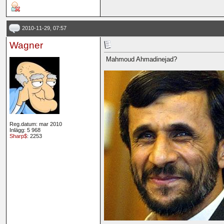
2010-11-29, 07:57
Wagner
Mahmoud Ahmadinejad?
Reg.datum: mar 2010
Inlägg: 5 968
Sharp$
: 2253