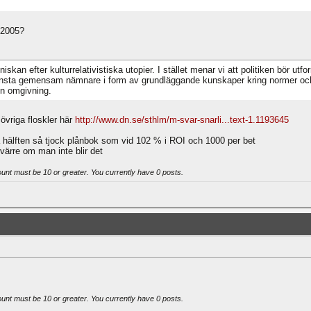
 2005?
kan efter kulturrelativistiska utopier. I stället menar vi att politiken bör utfo
ta gemensam nämnare i form av grundläggande kunskaper kring normer och värd
sin omgivning.
vriga floskler här
http://www.dn.se/sthlm/m-svar-snarli...text-1.1193645
 hälften så tjock plånbok som vid 102 % i ROI och 1000 per bet
r värre om man inte blir det
ount must be 10 or greater. You currently have 0 posts.
ount must be 10 or greater. You currently have 0 posts.