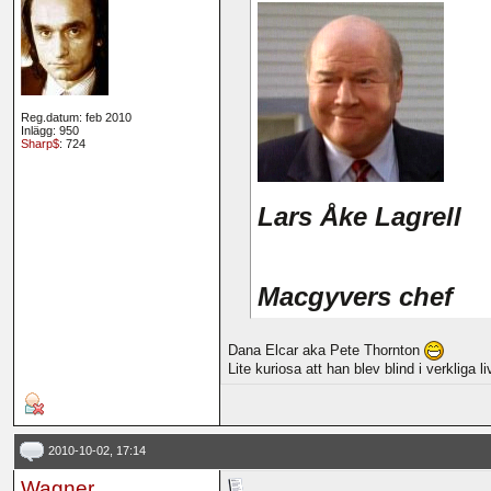
Reg.datum: feb 2010
Inlägg: 950
Sharp$
: 724
Lars Åke Lagrell
Macgyvers chef
Dana Elcar aka Pete Thornton
Lite kuriosa att han blev blind i verkliga 
2010-10-02, 17:14
Wagner