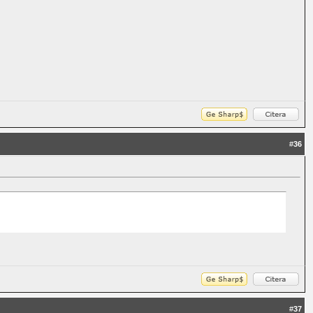
#
36
#
37