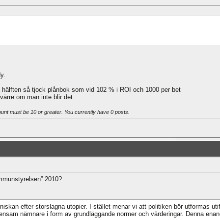
dy.
 hälften så tjock plånbok som vid 102 % i ROI och 1000 per bet
r värre om man inte blir det
ount must be 10 or greater. You currently have 0 posts.
kommunstyrelsen” 2010?
skan efter storslagna utopier. I stället menar vi att politiken bör utformas ut
am nämnare i form av grundläggande normer och värderingar. Denna enande fa