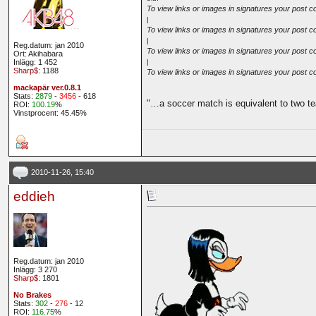
To view links or images in signatures your post c
|
To view links or images in signatures your post c
|
Reg.datum: jan 2010
To view links or images in signatures your post c
Ort: Akihabara
Inlägg: 1 452
|
Sharp$
: 1188
To view links or images in signatures your post c
mackapär ver.0.8.1
Stats:
2879
-
3456
- 618
"…a soccer match is equivalent to two te
ROI:
100.19
%
Vinstprocent: 45.45%
2010-11-26, 15:40
eddieh
Reg.datum: jan 2010
Inlägg: 3 270
Sharp$
: 1801
No Brakes
Stats:
302
-
276
- 12
ROI:
116.75
%