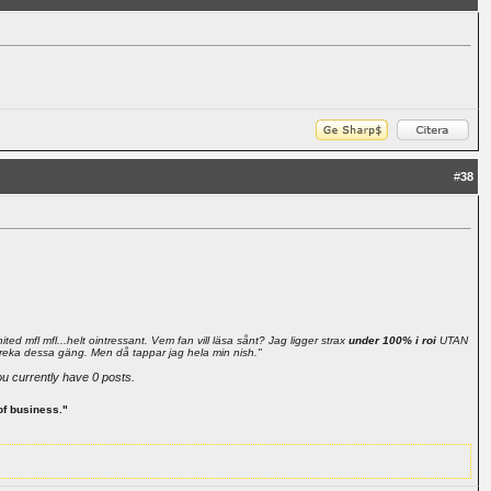
#
38
d mfl mfl...helt ointressant. Vem fan vill läsa sånt? Jag ligger strax
under 100% i roi
UTAN
rt reka dessa gäng. Men då tappar jag hela min nish."
ou currently have 0 posts.
of business."