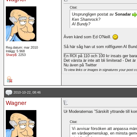
Citat:
Ursprungligen postat av
Sonadar
Ken Shamrock?
Al Bundy?
Även känd som Ed O'Neill.
Så här såg han ut som rollfiguren Al Bun
Reg.datum: mar 2010
__________________
Inlägg: 5 968
Sharp$
: 2253
En ROI på 110 och 100 kr insats ger bara
Det värsta är inte att bli limiterad - Det ä
Nu även på Twitter
To view links or images in signatures your post c
2010-10-22, 08:46
Wagner
Ur Moderaternas ”Särskilt yttrande till 
Citat:
Vi avvisar försöken att anpassa männi
en värdegemenskap, en minsta gemens