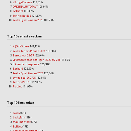
VikingaGudens
110,51%
ORIGINAL!!! TOTALT
108,94%
Bethard
103,47%
Tennis Bet365
101,27%
Pekka Cykel Pinnen 2026
100,73%
Top 10 senaste veckan
X @AIKSoderr
142,12%
Pekka Tennis Pinnen 2026
138,30%
Europakval 26/27
132,94%
vi försöker boka spel igen (2026-07-20)
129,87%
d'Alembert sequence
125,38%
Bethard
122,00%
Pekka Cykel Pinnen 2026
120,34%
övriga spel 260705
112,94%
Tennis Bet365
112,08%
Flatbet
111,92%
Top 10 flest rekar
Lazlo
(423)
LuckySam
(386)
maximalvinst
(377)
Bollbet
(175)
AmaerildeRimfrost
(173)