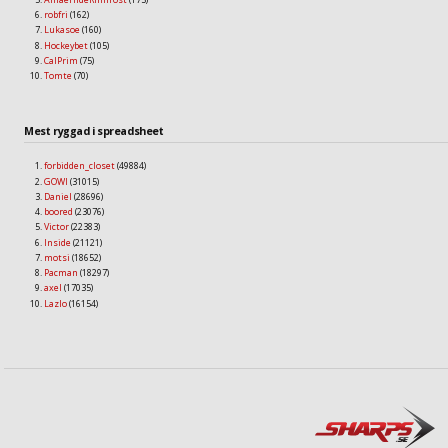
robfri
(162)
Lukasoe
(160)
Hockeybet
(105)
CalPrim
(75)
Tomte
(70)
Mest ryggad i spreadsheet
forbidden_closet
(49884)
GOWI
(31015)
Daniel
(28696)
boored
(23076)
Victor
(22383)
Inside
(21121)
motsi
(18652)
Pacman
(18297)
axel
(17035)
Lazlo
(16154)