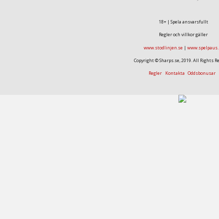
18+ | Spela ansvarsfullt
Regler och villkor gäller
www.stodlinjen.se
|
www.spelpaus.
Copyright © Sharps.se, 2019. All Rights R
Regler
Kontakta
Oddsbonusar