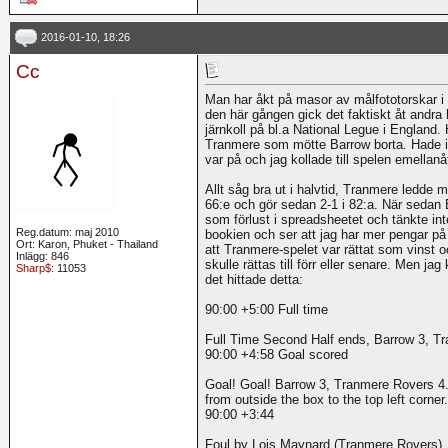
2016-01-10, 18:26
Cc
Man har åkt på masor av målfototorskar 
den här gången gick det faktiskt åt andr
järnkoll på bl.a National Legue i England.
Tranmere som mötte Barrow borta. Hade i
var på och jag kollade till spelen emellanå
Allt såg bra ut i halvtid, Tranmere ledde m
66:e och gör sedan 2-1 i 82:a. När sedan B
som förlust i spreadsheetet och tänkte int
Reg.datum: maj 2010
bookien och ser att jag har mer pengar på
Ort: Karon, Phuket - Thailand
att Tranmere-spelet var rättat som vinst o
Inlägg: 846
skulle rättas till förr eller senare. Men j
Sharp$
: 11053
det hittade detta:
90:00 +5:00 Full time
Full Time Second Half ends, Barrow 3, T
90:00 +4:58 Goal scored
Goal! Goal! Barrow 3, Tranmere Rovers 4.
from outside the box to the top left corner.
90:00 +3:44
Foul by Lois Maynard (Tranmere Rovers).