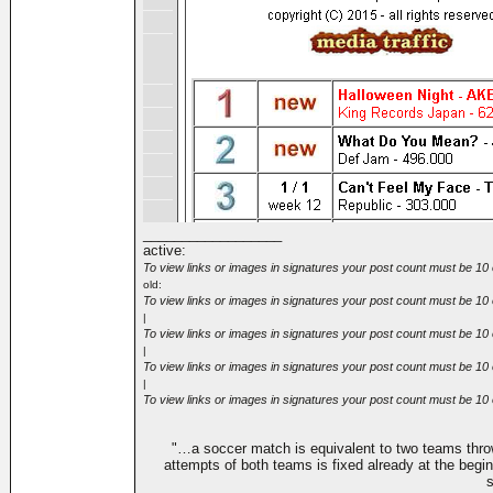
__________________
active:
To view links or images in signatures your post count must be 10 
old:
To view links or images in signatures your post count must be 10 
|
To view links or images in signatures your post count must be 10 
|
To view links or images in signatures your post count must be 10 
|
To view links or images in signatures your post count must be 10 
"…a soccer match is equivalent to two teams thr
attempts of both teams is fixed already at the beginn