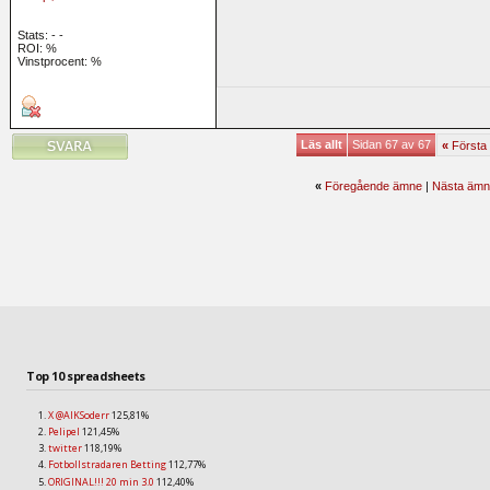
Stats:
-
-
ROI:
%
Vinstprocent: %
Läs allt
Sidan 67 av 67
«
Första
«
Föregående ämne
|
Nästa ämn
Top 10 spreadsheets
X @AIKSoderr
125,81%
Pelipel
121,45%
twitter
118,19%
Fotbollstradaren Betting
112,77%
ORIGINAL!!! 20 min 3.0
112,40%