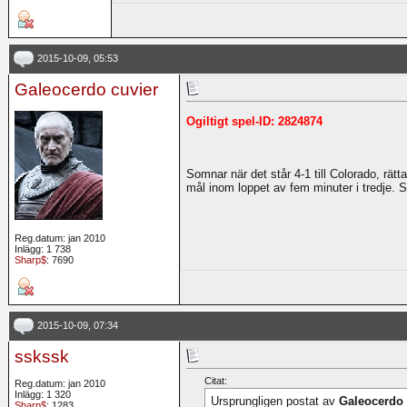
2015-10-09, 05:53
Galeocerdo cuvier
Ogiltigt spel-ID: 2824874
Somnar när det står 4-1 till Colorado, rätt
mål inom loppet av fem minuter i tredje. S
Reg.datum: jan 2010
Inlägg: 1 738
Sharp$
: 7690
2015-10-09, 07:34
sskssk
Citat:
Reg.datum: jan 2010
Inlägg: 1 320
Ursprungligen postat av
Galeocerdo 
Sharp$
: 1283