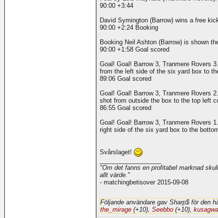
90:00 +3:44
David Symington (Barrow) wins a free kic
90:00 +2:24 Booking
Booking Neil Ashton (Barrow) is shown the
90:00 +1:58 Goal scored
Goal! Goal! Barrow 3, Tranmere Rovers 3.
from the left side of the six yard box to th
89:06 Goal scored
Goal! Goal! Barrow 3, Tranmere Rovers 2.
shot from outside the box to the top left c
86:55 Goal scored
Goal! Goal! Barrow 3, Tranmere Rovers 1.
right side of the six yard box to the botto
Svårslaget!
__________________
"Om det fanns en profitabel marknad skulle
allt värde."
- matchingbetisover 2015-09-08
Följande användare gav Sharp$ för den hä
the_mirage
(+10),
Seebbo
(+10),
kusagw