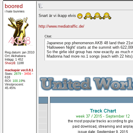
boored
i hate bunnies
Snart är vi ikapp elvis
http://www.mediatraffic.de/
Citat:
Japanese pop phenomenon AKB 48 land their 21st
'Halloween Night' starts at the summit with 622,00
So the girlie idol group has now exactly as much
Reg.datum: jan 2010
Ort: Akihabara
Madonna had more no.1 songs (each with 22 hits)
Inlägg: 1 452
Sharp$
: 1188
mackapär ver.0.8.1
Stats:
2879
-
3456
-
618
ROI:
100.19
%
Vinstprocent:
45.45%