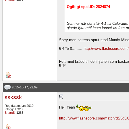
Ogiltigt spel-ID: 2824874
Somnar när det står 4-1 till Colorado,
gjorde fyra mål inom loppet av fem mi
Sorry men nattens sprut stod Mandy Minel
6-4 *5-0.........
http://www.flashscore.c
Fett med krädd till den hjälten som back
5-1*
2015-10-17, 22:09
sskssk
Reg.datum: jan 2010
Hell Yeah
Inlägg: 1 320
Sharp$
: 1283
http://www.flashscore.com/match/dS5g