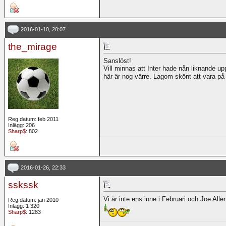
2016-01-10, 20:07
the_mirage
Sanslöst!
Vill minnas att Inter hade nån liknande up
här är nog värre. Lagom skönt att vara på
Reg.datum: feb 2011
Inlägg: 206
Sharp$
: 802
2016-01-26, 22:33
sskssk
Vi är inte ens inne i Februari och Joe All
Reg.datum: jan 2010
Inlägg: 1 320
Sharp$
: 1283