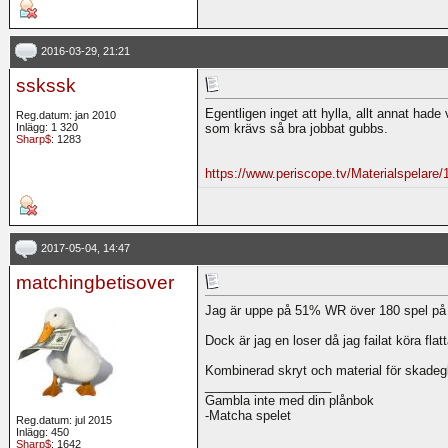
2016-03-29, 21:21
sskssk
Egentligen inget att hylla, allt annat had
Reg.datum: jan 2010
Inlägg: 1 320
som krävs så bra jobbat gubbs.
Sharp$
: 1283
https://www.periscope.tv/Materialspela
2017-05-04, 14:47
matchingbetisover
Jag är uppe på 51% WR över 180 spel på 2
Dock är jag en loser då jag failat köra flat
Kombinerad skryt och material för skadeg
__________________
Gambla inte med din plånbok
-Matcha spelet
Reg.datum: jul 2015
Inlägg: 450
Sharp$
: 1642