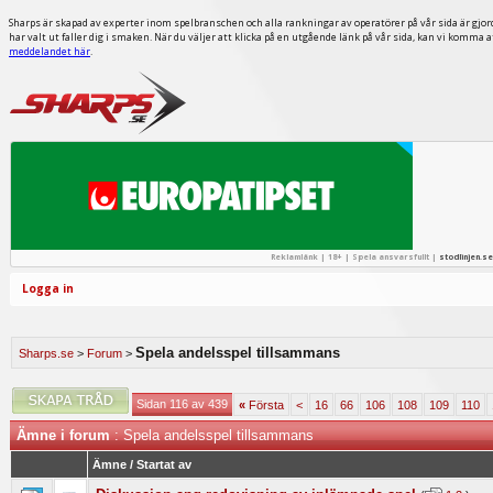
Sharps är skapad av experter inom spelbranschen och alla rankningar av operatörer på vår sida är gjor
har valt ut faller dig i smaken. När du väljer att klicka på en utgående länk på vår sida, kan vi komma 
meddelandet här
.
Reklamlänk | 18+ | Spela ansvarsfullt |
stodlinjen.se
Logga in
Spela andelsspel tillsammans
Sharps.se
>
Forum
>
Sidan 116 av 439
«
Första
<
16
66
106
108
109
110
Ämne i forum
: Spela andelsspel tillsammans
Ämne
/
Startat av