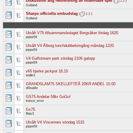
Diskussion ang redovisning av inlämnade spel
(
1
2
)
Gotland
Sharps officiella ombudslag
(
1
2
)
Gotland
Utsålt V75 tillsammansbolaget Bergsåker lördag 1620
joppe59
Utsålt V4 Ålborg lunchdubbelomgång måndag 1220
joppe59
V4 Gulfstream park söndag 2106 galopp
joppe59
v65 bjerke jackpot 18,15
wallin1
GRANDSLAM75 SKELLEFTEÅ 20KR ANDEL 15:00
dReaMz
GS75 Andelar 58kr GoGo!
trance_error
Gs75
Bias3
Utsålt V4 Vincennes söndag 1515
joppe59