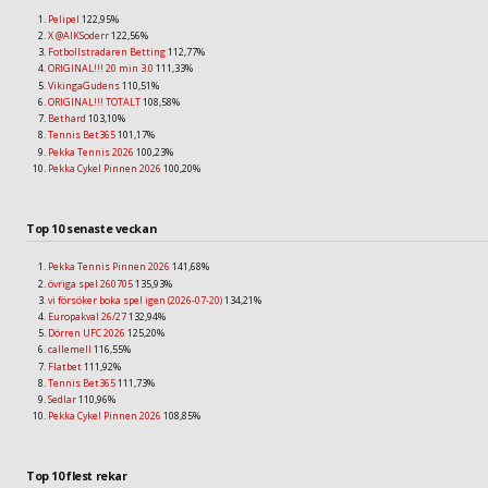
Pelipel
122,95%
X @AIKSoderr
122,56%
Fotbollstradaren Betting
112,77%
ORIGINAL!!! 20 min 3.0
111,33%
VikingaGudens
110,51%
ORIGINAL!!! TOTALT
108,58%
Bethard
103,10%
Tennis Bet365
101,17%
Pekka Tennis 2026
100,23%
Pekka Cykel Pinnen 2026
100,20%
Top 10 senaste veckan
Pekka Tennis Pinnen 2026
141,68%
övriga spel 260705
135,93%
vi försöker boka spel igen (2026-07-20)
134,21%
Europakval 26/27
132,94%
Dörren UFC 2026
125,20%
callemell
116,55%
Flatbet
111,92%
Tennis Bet365
111,73%
Sedlar
110,96%
Pekka Cykel Pinnen 2026
108,85%
Top 10 flest rekar