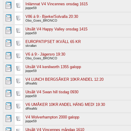
Inlämnat V4 Vincennes onsdag 1615
joppe59
V86 á 9:- Bjerke/Solvalla 20:30
Obo_Goes_BRONCO
Utsålt V4 Happy Valley onsdag 1415
joppe59
EUROPATIPSET IKVÄLL 65 KR
skrallan
V6 á 9:- Jägersro 19:30
Obo_Goes_BRONCO
Utsålt V4 kenilworth 1355 galopp
joppe59
V4 LUNCH BERGSÅKER 10KR ANDEL 12.20
dReaMz
Utsålt V4 Swan hill tisdag 0930
joppe59
V6 UMÅKER 10KR ANDEL HÄNG MED! 19:30
dReaMz
V4 Wolverhampton 2000 galopp
joppe59
Utsålt V4 Vincennes måndag 1610