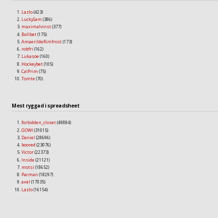
Lazlo
(423)
LuckySam
(386)
maximalvinst
(377)
Bollbet
(175)
AmaerildeRimfrost
(173)
robfri
(162)
Lukasoe
(160)
Hockeybet
(105)
CalPrim
(75)
Tomte
(70)
Mest ryggad i spreadsheet
forbidden_closet
(49884)
GOWI
(31015)
Daniel
(28696)
boored
(23076)
Victor
(22373)
Inside
(21121)
motsi
(18652)
Pacman
(18297)
axel
(17035)
Lazlo
(16154)