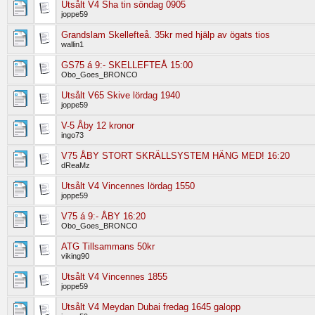
Utsålt V4 Sha tin söndag 0905
joppe59
Grandslam Skellefteå. 35kr med hjälp av ögats tios
wallin1
GS75 á 9:- SKELLEFTEÅ 15:00
Obo_Goes_BRONCO
Utsålt V65 Skive lördag 1940
joppe59
V-5 Åby 12 kronor
ingo73
V75 ÅBY STORT SKRÄLLSYSTEM HÄNG MED! 16:20
dReaMz
Utsålt V4 Vincennes lördag 1550
joppe59
V75 á 9:- ÅBY 16:20
Obo_Goes_BRONCO
ATG Tillsammans 50kr
viking90
Utsålt V4 Vincennes 1855
joppe59
Utsålt V4 Meydan Dubai fredag 1645 galopp