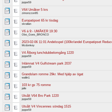
joppe59
V64 Umåker 5 krs
zimonzzon85
Europatipset 65 kr tisdag
skrallan
V6 á 9:- UMÅKER 19:30
Obo_Goes_BRONCO
2023-02-06 11:01 Andelsspel (100kr/andel Europatipset Reduce
Mcdonkey
V4 Ålborg lunchdubbelomgång 1220
joppe59
Inlämnat V4 Gulfstream park 2037
joppe59
Grandslam romme 29kr. Med hjälp av ögat
wallin1
103 kr gs 75 romme
jalle
Utsålt V64 Bro Park 1220
joppe59
Utsålt V4 Vincennes söndag 1515
joppe59