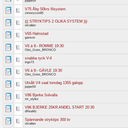
joppe59
V75 Åby 50krs filsystem
zimonzzon85
((( STRYKTIPS 2 OLIKA SYSTEM )))
skrallan
V65 Halmstad
ganson
V6 á 9:- ROMME 19:30
Obo_Goes_BRONCO
snabba ryck V-4
ingo73
V6 á 9:- GÄVLE 19:30
Obo_Goes_BRONCO
Utsålt V4 vaal torsdag 1355 galopp
joppe59
V86 Bjerke Solvalla
mr_stylez
V86 BJERKE 25KR ANDEL START 20:30
dReaMz
Spännande stryktips 300 kr
skrallan