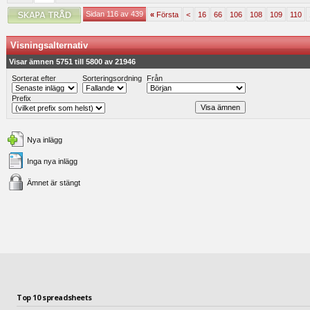
Sidan 116 av 439
«
Första
<
16
66
106
108
109
110
Visningsalternativ
Visar ämnen 5751 till 5800 av 21946
Sorterat efter
Sorteringsordning
Från
Prefix
Nya inlägg
Inga nya inlägg
Ämnet är stängt
Top 10 spreadsheets