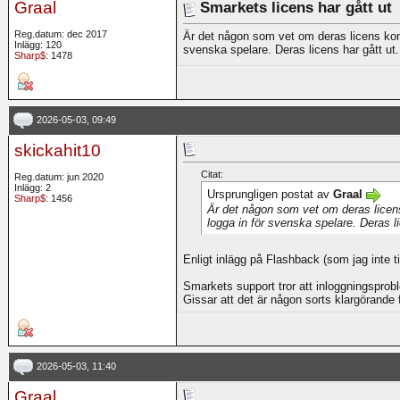
Graal
Smarkets licens har gått ut
Reg.datum: dec 2017
Är det någon som vet om deras licens komm
Inlägg: 120
svenska spelare. Deras licens har gått ut.
Sharp$
: 1478
2026-05-03, 09:49
skickahit10
Citat:
Reg.datum: jun 2020
Inlägg: 2
Ursprungligen postat av
Graal
Sharp$
: 1456
Är det någon som vet om deras licens
logga in för svenska spelare. Deras li
Enligt inlägg på Flashback (som jag inte ti
Smarkets support tror att inloggningsprob
Gissar att det är någon sorts klargörande 
2026-05-03, 11:40
Graal