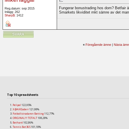
Fungerar bonustrading hos dom? Betfair är 
Reg.datum: sep 2015
Inlägg: 262
Smarkets likviditet mkt sämre av det man 
Sharp$
: 1412
«
Föregående ämne
|
Nästa ämn
Top 10 spreadsheets
Pelipel
122,95%
X @AIKSoderr
121,98%
Fotbollstradaren Betting
112,77%
ORIGINAL!!! TOTALT
108,28%
Bethard
102,86%
Tennis Bet365
101,18%