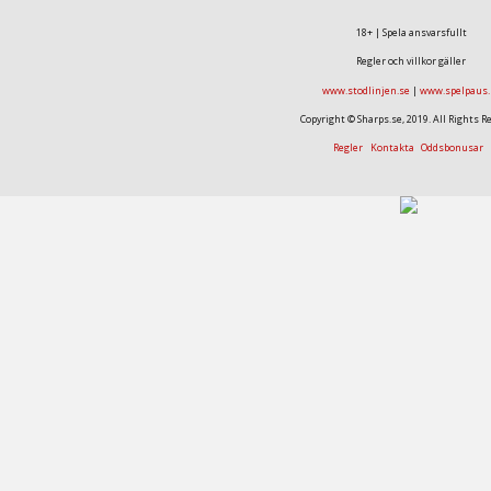
18+ | Spela ansvarsfullt
Regler och villkor gäller
www.stodlinjen.se
|
www.spelpaus.
Copyright © Sharps.se, 2019. All Rights R
Regler
Kontakta
Oddsbonusar