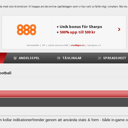
 med stor diskretion. Vi hoppas att de online spelbolagen som vi har valt ut faller dig i smaken. När du 
+ Unik bonus för Sharps
+
500% upp till 500 kr
Reklamlänk | 18+ | Spela ansvarsfullt |
stodlinjen.se
|
Spelpaus.se
ANDELSSPEL
TÄVLINGAR
SPREADSHEET
ootball
 kollar indikationer/trender genom att använda stats & form - både in-game och