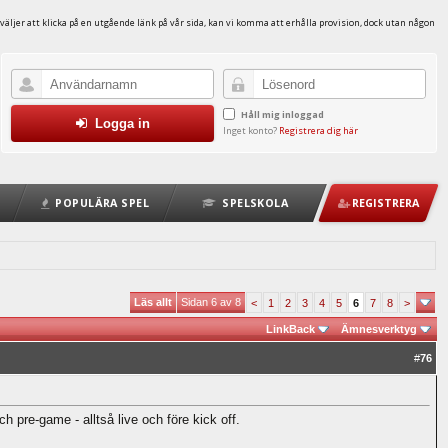
väljer att klicka på en utgående länk på vår sida, kan vi komma att erhålla provision, dock utan någon
Håll mig inloggad
Logga in
Inget konto?
Registrera dig här
POPULÄRA SPEL
SPELSKOLA
REGISTRERA
Läs allt
Sidan 6 av 8
<
1
2
3
4
5
6
7
8
>
LinkBack
Ämnesverktyg
#
76
 pre-game - alltså live och före kick off.