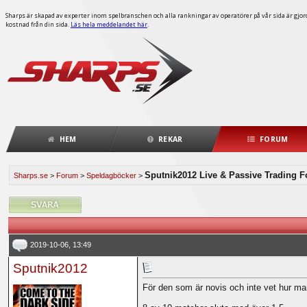
Sharps är skapad av experter inom spelbranschen och alla rankningar av operatörer på vår sida är gjorda
kostnad från din sida.
Läs hela meddelandet här
.
HEM
REKAR
FORUM
Sputnik2012 Live & Passive Trading F
Sharps.se
>
Forum
>
Speldagböcker
>
2019-10-06, 13:49
Sputnik2012
För den som är novis och inte vet hur man