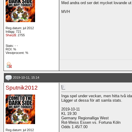
Med andra ord ser det mycket lovande ut 
MVH
Reg.datum: jul 2012
Inlägg: 721
Sharp$
: 2755
Stats:
-
-
ROI:
%
Vinstprocent: %
2019-10-11, 15:14
Sputnik2012
Inga spel under veckan, men hitta två ida
Lägger ut dessa för att samla stats.
2019-10-11
KL 19:30
Germany Regionalliga West
Rot-Weiss Essen vs. Fortuna Köln
Odds 1.45/7.00
Reg.datum: jul 2012