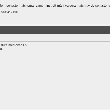
 fem senaste matcherna, samt minst ett mål i vardera match av de senaste fyr
6 klockan
14:35
.
 sluta med över 1.5
a.