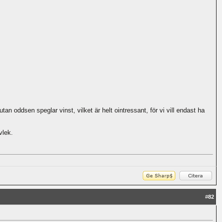
an oddsen speglar vinst, vilket är helt ointressant, för vi vill endast ha
vlek.
#
82