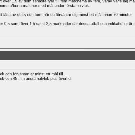
t över 1.5 av dom senaste fyra till fem matcherna av fem, varav varje lag måst
 hemma/borta matcher med mål under första halvlek.
att läsa av stats och form när du förväntar dig minst ett mål innan 70 minuter.
er 0,5 samt över 1,5 samt 2,5 marknader där dessa utfall och indikationer är in
k och förväntan är minst ett mål till ...
ek och 45 min andra halvlek plus övertid.