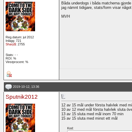
Båda underdogs i båda matcherna gjorde m
jag nämnt tidigare, stats/form visar något 
MVH
Reg.datum: jul 2012
Inlägg: 721
Sharp$
: 2755
Stats:
-
-
ROI:
%
Vinstprocent: %
2019-10-12, 13:36
Sputnik2012
12 av 15 mål under första halvlek med m
10 av 12 med mål första halvlek sluta öv
13 av 15 sluta med mål inom 70 min
15 av 15 sluta med minst ett mål
Kod: