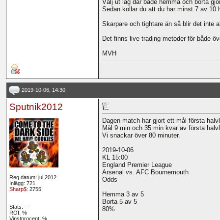
Välj ut lag där både hemma och borta gjor
Sedan kollar du att du har minst 7 av 10
Skarpare och tightare än så blir det inte 
Det finns live trading metoder för både öv
MVH
2019-10-06, 14:30
Sputnik2012
Dagen match har gjort ett mål första halvle
Mål 9 min och 35 min kvar av första halvl
Vi snackar över 80 minuter.
2019-10-06
KL 15:00
England Premier League
Arsenal vs. AFC Bournemouth
Reg.datum: jul 2012
Odds
Inlägg: 721
Sharp$
: 2755
Hemma 3 av 5
Borta 5 av 5
Stats:
-
-
80%
ROI:
%
Vinstprocent: %