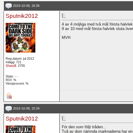
2019-10-06, 18:36
Sputnik2012
4 av 4 möjliga med två mål första halvlek 
9 av 10 med mål första halvlek sluta över
MVH
Reg.datum: jul 2012
Inlägg: 721
Sharp$
: 2755
Stats:
-
-
ROI:
%
Vinstprocent: %
2019-10-08, 15:34
Sputnik2012
För den som följt tråden...
Två av dom nämnda marknaderna har en tr