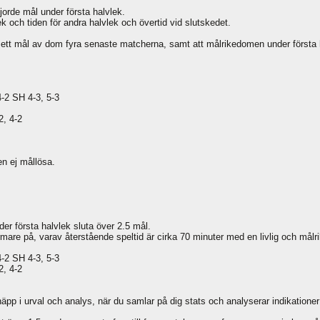
jorde mål under första halvlek.
k och tiden för andra halvlek och övertid vid slutskedet.
tt mål av dom fyra senaste matcherna, samt att målrikedomen under första hal
4-2 SH 4-3, 5-3
2, 4-2
en ej mållösa.
er första halvlek sluta över 2.5 mål.
rmare på, varav återstående speltid är cirka 70 minuter med en livlig och målr
4-2 SH 4-3, 5-3
2, 4-2
snäpp i urval och analys, när du samlar på dig stats och analyserar indikationer