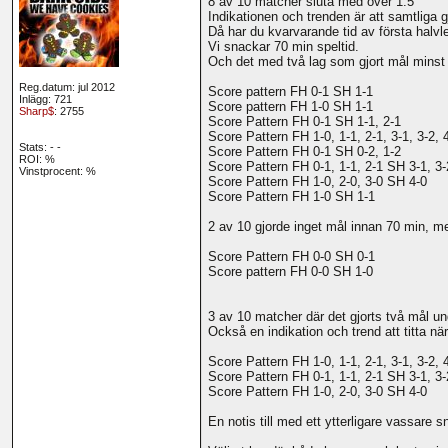
8 av 10 matcher sluta med över 1.5
Indikationen och trenden är att samtliga g
Då har du kvarvarande tid av första halvle
Vi snackar 70 min speltid.
Och det med två lag som gjort mål minst e
Reg.datum: jul 2012
Score pattern FH 0-1 SH 1-1
Inlägg: 721
Score pattern FH 1-0 SH 1-1
Sharp$
: 2755
Score Pattern FH 0-1 SH 1-1, 2-1
Score Pattern FH 1-0, 1-1, 2-1, 3-1, 3-2, 
Stats:
-
-
Score Pattern FH 0-1 SH 0-2, 1-2
ROI:
%
Score Pattern FH 0-1, 1-1, 2-1 SH 3-1, 3-
Vinstprocent: %
Score Pattern FH 1-0, 2-0, 3-0 SH 4-0
Score Pattern FH 1-0 SH 1-1
2 av 10 gjorde inget mål innan 70 min, m
Score Pattern FH 0-0 SH 0-1
Score pattern FH 0-0 SH 1-0
3 av 10 matcher där det gjorts två mål und
Också en indikation och trend att titta nä
Score Pattern FH 1-0, 1-1, 2-1, 3-1, 3-2, 
Score Pattern FH 0-1, 1-1, 2-1 SH 3-1, 3-
Score Pattern FH 1-0, 2-0, 3-0 SH 4-0
En notis till med ett ytterligare vassare 