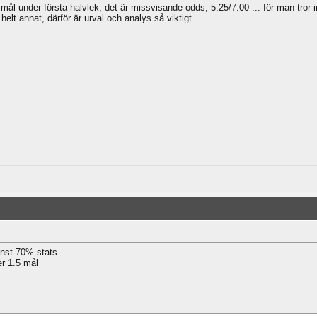
ål under första halvlek, det är missvisande odds, 5.25/7.00 ... för man tror 
helt annat, därför är urval och analys så viktigt.
inst 70% stats
er 1.5 mål