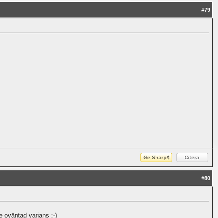
#
79
#
80
 oväntad varians :-)