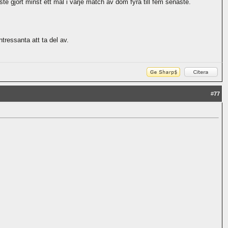
e gjort minst ett mål i varje match av dom fyra till fem senaste.
tressanta att ta del av.
#
77