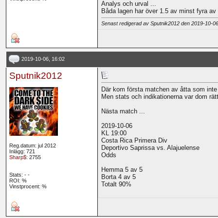
Analys och urval ...
Båda lagen har över 1.5 av minst fyra av
Senast redigerad av Sputnik2012 den 2019-10-0
2019-10-06, 16:02
Sputnik2012
Där kom första matchen av åtta som inte
Men stats och indikationerna var dom rätt
Nästa match ...
2019-10-06
KL 19:00
Costa Rica Primera Div
Reg.datum: jul 2012
Deportivo Saprissa vs. Alajuelense
Inlägg: 721
Odds
Sharp$
: 2755
Hemma 5 av 5
Stats:
-
-
Borta 4 av 5
ROI:
%
Totalt 90%
Vinstprocent: %