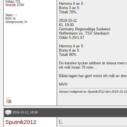
Inlägg: 721
Hemma 4 av 5
Sharp$
: 2755
Borta 3 av 5
Totalt 70%
Stats:
-
-
ROI:
%
2019-10-11
Vinstprocent: %
KL 19:00
Germany Regionalliga Sudwest
Hoffenheim vs. TSV Stenbach
Odds 5.25/1.57
Hemma 4 av 5
Borta 4 av 5
Totalt 80%
Du kanske tycker oddsen är skeva men dom s
ett mål innan 70 miin ...
Båda lagen har gjort minst ett mål av dom 
MVH
Senast redigerad av Sputnik2012 den 2019-10-1
2019-10-11, 18:58
Sputnik2012