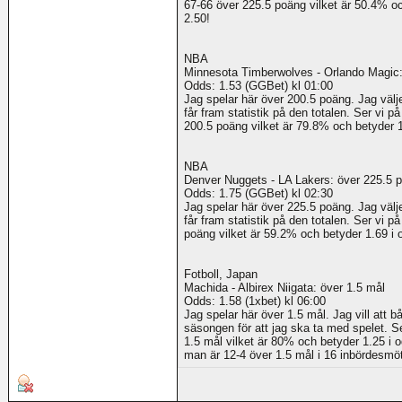
67-66 över 225.5 poäng vilket är 50.4% oc
2.50!
NBA
Minnesota Timberwolves - Orlando Magic:
Odds: 1.53 (GGBet) kl 01:00
Jag spelar här över 200.5 poäng. Jag väljer
får fram statistik på den totalen. Ser vi 
200.5 poäng vilket är 79.8% och betyder 1
NBA
Denver Nuggets - LA Lakers: över 225.5 
Odds: 1.75 (GGBet) kl 02:30
Jag spelar här över 225.5 poäng. Jag välje
får fram statistik på den totalen. Ser vi 
poäng vilket är 59.2% och betyder 1.69 i 
Fotboll, Japan
Machida - Albirex Niigata: över 1.5 mål
Odds: 1.58 (1xbet) kl 06:00
Jag spelar här över 1.5 mål. Jag vill att 
säsongen för att jag ska ta med spelet. S
1.5 mål vilket är 80% och betyder 1.25 i 
man är 12-4 över 1.5 mål i 16 inbördesmöt