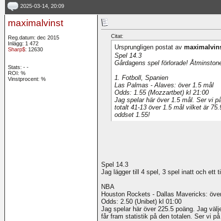
2025-03-14, 20:09
maximalvinst
Citat:
Reg.datum: dec 2015
Inlägg: 1 472
Ursprungligen postat av
maximalvin
Sharp$
: 12630
Spel 14.3
Gårdagens spel förlorade! Åtminstone
Stats:
-
-
ROI:
%
1. Fotboll, Spanien
Vinstprocent: %
Las Palmas - Alaves: över 1.5 mål
Odds: 1.55 (Mozzartbet) kl 21:00
Jag spelar här över 1.5 mål. Ser vi
totalt 41-13 över 1.5 mål vilket är 75
oddset 1.55!
Spel 14.3
Jag lägger till 4 spel, 3 spel inatt och ett t
NBA
Houston Rockets - Dallas Mavericks: öve
Odds: 2.50 (Unibet) kl 01:00
Jag spelar här över 225.5 poäng. Jag välje
får fram statistik på den totalen. Ser vi 