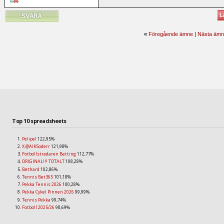
L
«
Föregående ämne
|
Nästa ämn
Top 10 spreadsheets
Pelipel
122,95%
X @AIKSoderr
121,98%
Fotbollstradaren Betting
112,77%
ORIGINAL!!! TOTALT
108,28%
Bethard
102,86%
Tennis Bet365
101,18%
Pekka Tennis 2026
100,28%
Pekka Cykel Pinnen 2026
99,99%
Tennis Pekka
99,74%
Fotboll 2025/26
98,69%