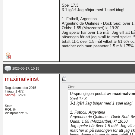
Spel 17.3
3-1 igår! Jag börjar med 1 spel idag!
1. Fotboll, Argentina
Argentino de Quilmes - Dock Sud: över 1
Odds: 1.55 (Mozzartbet) kl 19:30
Jag spelar här över 1.5 mål. Jag vill att 
säsongen för att jag skall ta med spelet
totalt 11-1 över 1.5 mål vilket är 91.6% o
matcher och man passerar 1.5 mål i 75%. 
2025-03-17, 10:15
maximalvinst
Citat:
Reg.datum: dec 2015
Inlägg: 1 472
Ursprungligen postat av
maximalvin
Sharp$
: 12630
Spel 17.3
3-1 igår! Jag börjar med 1 spel idag!
Stats:
-
-
ROI:
%
1. Fotboll, Argentina
Vinstprocent: %
Argentino de Quilmes - Dock Sud: öv
Odds: 1.55 (Mozzartbet) kl 19:30
Jag spelar här över 1.5 mål. Jag vill 
matcher in på säsongen för att jag sk
lagen denna säsong är man totalt 11-