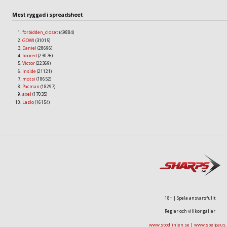
Mest ryggad i spreadsheet
forbidden_closet
(49884)
GOWI
(31015)
Daniel
(28696)
boored
(23076)
Victor
(22369)
Inside
(21121)
motsi
(18652)
Pacman
(18297)
axel
(17035)
Lazlo
(16154)
18+ | Spela ansvarsfullt
Regler och villkor gäller
www.stodlinjen.se
|
www.spelpaus.