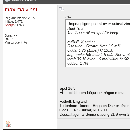
maximalvinst
Citat:
Reg.datum: dec 2015
Inlägg: 1 472
Ursprungligen postat av
maximalvin
Sharp$
: 12630
Spel 16.3
Jag lägger till ett spel för idag!
Stats:
-
-
ROI:
%
Fotboll, Spanien
Vinstprocent: %
Osasuna - Getafe: över 1.5 mål
Odds: 1.70 (1xbet) kl 18:30
Jag spelar här över 1.5 mål. Ser vi
totalt 35-18 över 1.5 mål vilket är 6
oddset 1.70!
Spel 16.3
Ett spel till som börjar om någon minut!
Fotboll, England
Tottenham Damer - Brighton Damer: över 
Odds: 1.67 (Unibet) kl 16:00
Dessa lagen är denna säsong 21-9 över 2.