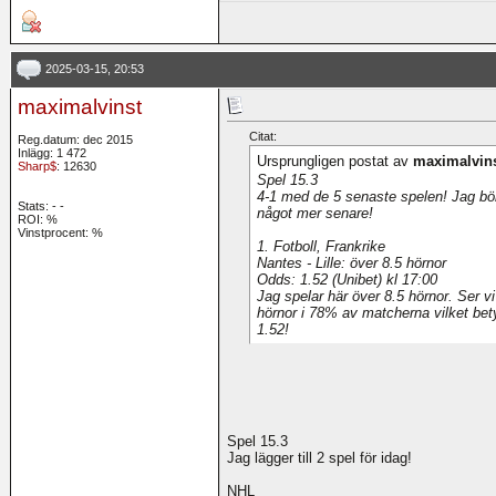
2025-03-15, 20:53
maximalvinst
Citat:
Reg.datum: dec 2015
Inlägg: 1 472
Ursprungligen postat av
maximalvin
Sharp$
: 12630
Spel 15.3
4-1 med de 5 senaste spelen! Jag bör
Stats:
-
-
något mer senare!
ROI:
%
Vinstprocent: %
1. Fotboll, Frankrike
Nantes - Lille: över 8.5 hörnor
Odds: 1.52 (Unibet) kl 17:00
Jag spelar här över 8.5 hörnor. Ser 
hörnor i 78% av matcherna vilket bety
1.52!
Spel 15.3
Jag lägger till 2 spel för idag!
NHL