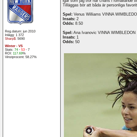
igår som jag tror har chans i förhållande ti
Tilläggas bör att båda är personliga favorit
Spel:
Venus Williams VINNA WIMBLED
Insats:
2
Odds:
8.50
Reg.datum: jun 2010
Spel:
Ana Ivanovic VINNA WIMBLEDON
Inlägg: 1 372
Insats:
1
Sharp$
: 5690
Odds:
50
Winter - VS
Stats:
74
-
53
- 7
ROI:
117.69
%
Vinstprocent: 58.27%