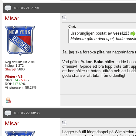
2011-06-21, 21:01
Misär
Citat:
Ursprungligen postat av
vessl123
Motivera gärna dina spel, hade uppsk
Ja, jag ska försöka plita ner någon/några 
Vad gäller
Yukon Boko
håller Ludde hono
Reg.datum: jun 2010
Inlägg: 1 372
offensivt. Gjorde ett bra lopp trots tufft 
Sharp$
: 5690
att han håller ut hoten utifrån och att Ludde
goda chanser att bita ifrån ordentligt.
Winter - VS
Stats:
74
-
53
- 7
ROI:
117.69
%
Vinstprocent: 58.27%
2011-06-22, 08:38
Misär
Lägger två till långtidsspel på Wimbledon