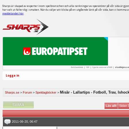
Sharps är skapad av experter inom spelbranschen och alla rankningar av operatörer på vår sida är gjor
har valt ut faller dig i smaken. När du väljer att klicka på en utgående länk på vår sida, kan vi komma 
meddelandet här
.
Reklamlänk | 18+ | Spela ansvarsfullt |
stodlinjen.se
Logga in
Misär - Lallartips - Fotboll, Trav, Ishoc
Sharps.se
>
Forum
>
Speldagböcker
>
Läs allt
Sidan 
2011-06-20, 06:47