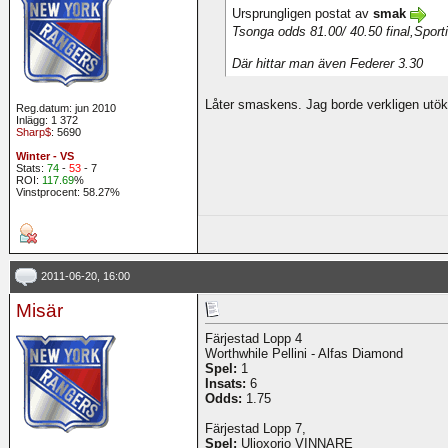
Ursprungligen postat av
smak
Tsonga odds 81.00/ 40.50 final,Sporti
Där hittar man även Federer 3.30
Låter smaskens. Jag borde verkligen utök
Reg.datum: jun 2010
Inlägg: 1 372
Sharp$
: 5690
Winter - VS
Stats:
74
-
53
- 7
ROI:
117.69
%
Vinstprocent: 58.27%
2011-06-20, 16:00
Misär
Färjestad Lopp 4
Worthwhile Pellini - Alfas Diamond
Spel:
1
Insats:
6
Odds:
1.75
Färjestad Lopp 7,
Spel:
Ulioxorio VINNARE