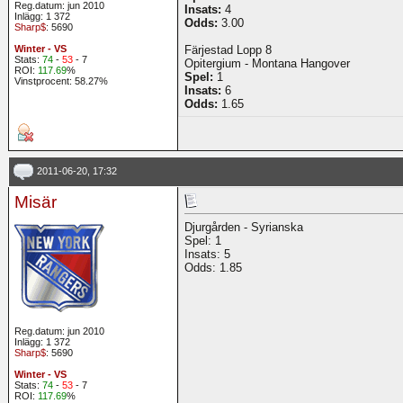
Reg.datum: jun 2010
Insats:
4
Inlägg: 1 372
Odds:
3.00
Sharp$
: 5690
Winter - VS
Färjestad Lopp 8
Stats:
74
-
53
- 7
Opitergium - Montana Hangover
ROI:
117.69
%
Spel:
1
Vinstprocent: 58.27%
Insats:
6
Odds:
1.65
2011-06-20, 17:32
Misär
Djurgården - Syrianska
Spel: 1
Insats: 5
Odds: 1.85
Reg.datum: jun 2010
Inlägg: 1 372
Sharp$
: 5690
Winter - VS
Stats:
74
-
53
- 7
ROI:
117.69
%