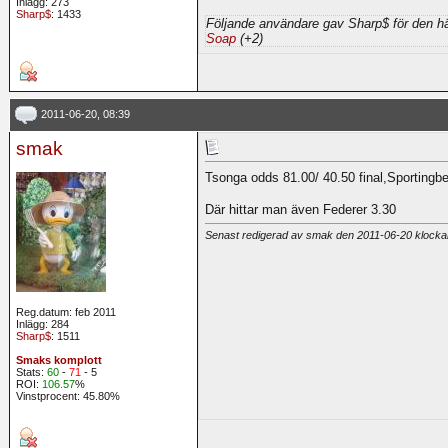
Inlägg: 273
Sharp$
: 1433
Följande användare gav Sharp$ för den hä
Soap
(+2)
2011-06-20, 08:39
smak
Tsonga odds 81.00/ 40.50 final,Sportingbe
Där hittar man även Federer 3.30
Senast redigerad av smak den 2011-06-20 klock
Reg.datum: feb 2011
Inlägg: 284
Sharp$
: 1511
Smaks komplott
Stats:
60
-
71
- 5
ROI:
106.57
%
Vinstprocent: 45.80%