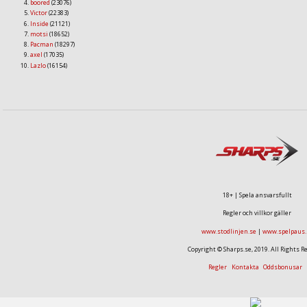
boored
(23076)
Victor
(22383)
Inside
(21121)
motsi
(18652)
Pacman
(18297)
axel
(17035)
Lazlo
(16154)
18+ | Spela ansvarsfullt
Regler och villkor gäller
www.stodlinjen.se
|
www.spelpaus.
Copyright © Sharps.se, 2019. All Rights R
Regler
Kontakta
Oddsbonusar