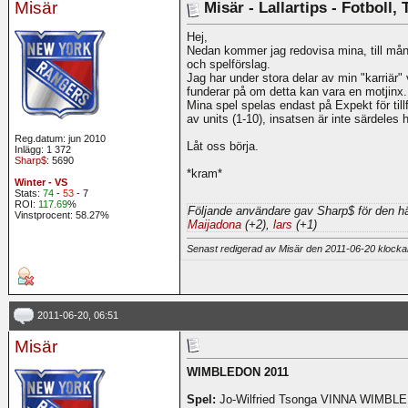
Misär
Misär - Lallartips - Fotboll,
Hej,
Nedan kommer jag redovisa mina, till mån
och spelförslag.
Jag har under stora delar av min "karriär"
funderar på om detta kan vara en motjinx.
Mina spel spelas endast på Expekt för tillf
av units (1-10), insatsen är inte särdeles 
Reg.datum: jun 2010
Låt oss börja.
Inlägg: 1 372
Sharp$
: 5690
*kram*
Winter - VS
Stats:
74
-
53
- 7
ROI:
117.69
%
Följande användare gav Sharp$ för den hä
Vinstprocent: 58.27%
Maijadona
(+2),
lars
(+1)
Senast redigerad av Misär den 2011-06-20 klock
2011-06-20, 06:51
Misär
WIMBLEDON 2011
Spel:
Jo-Wilfried Tsonga VINNA WIMBL