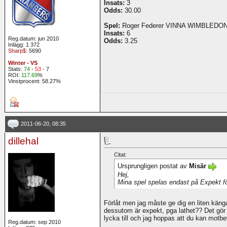
Insats:
3
Odds:
30.00
Spel:
Roger Federer VINNA WIMBLEDO
Insats:
6
Reg.datum: jun 2010
Odds:
3.25
Inlägg: 1 372
Sharp$
: 5690
Winter - VS
Stats:
74
-
53
- 7
ROI:
117.69
%
Vinstprocent: 58.27%
2011-06-20, 08:35
dillehal
Citat:
Ursprungligen postat av
Misär
Hej,
Mina spel spelas endast på Expekt för 
Förlåt men jag måste ge dig en liten käng
dessutom är expekt, pga lathet?? Det gör i
lycka till och jag hoppas att du kan motb
Reg.datum: sep 2010