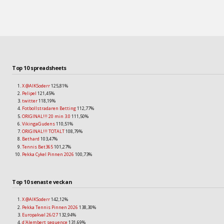
Top 10 spreadsheets
X @AIKSoderr
125,81%
Pelipel
121,45%
twitter
118,19%
Fotbollstradaren Betting
112,77%
ORIGINAL!!! 20 min 3.0
111,50%
VikingaGudens
110,51%
ORIGINAL!!! TOTALT
108,79%
Bethard
103,47%
Tennis Bet365
101,27%
Pekka Cykel Pinnen 2026
100,73%
Top 10 senaste veckan
X @AIKSoderr
142,12%
Pekka Tennis Pinnen 2026
138,30%
Europakval 26/27
132,94%
d'Alembert sequence
131,69%