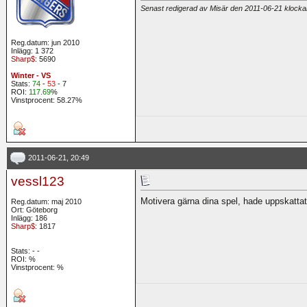
Senast redigerad av Misär den 2011-06-21 klock
Reg.datum: jun 2010
Inlägg: 1 372
Sharp$
: 5690
Winter - VS
Stats:
74
-
53
- 7
ROI:
117.69
%
Vinstprocent: 58.27%
2011-06-21, 20:49
vessl123
Motivera gärna dina spel, hade uppskatta
Reg.datum: maj 2010
Ort: Göteborg
Inlägg: 186
Sharp$
: 1817
Stats:
-
-
ROI:
%
Vinstprocent: %