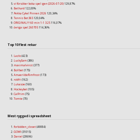
vi försöker boka spel igen (2026-07-20)
129,87%
Bethard
122,00%
Pekka Cykel Pinnen 2026
120,34%
Tennis Bet365
120,04%
ORIGINAL!!! 60 min 1-1 3.25
116,07%
övriga spel 260705
114,36%
Top 10 flest rekar
Lazlo
(423)
LuckySam
(386)
maximalvinst
(377)
Bollbet
(175)
AmaerildeRimfrost
(173)
robfri
(162)
Lukasoe
(160)
Hockeybet
(105)
CalPrim
(75)
Tomte
(70)
Mest ryggad i spreadsheet
forbidden_closet
(49884)
GOWI
(31015)
Daniel
(28696)