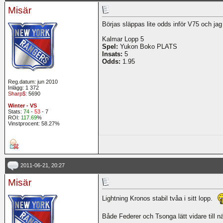
Misär
Börjas släppas lite odds inför V75 och jag 
Kalmar Lopp 5
Spel:
Yukon Boko PLATS
Insats:
5
Odds:
1.95
Reg.datum: jun 2010
Inlägg: 1 372
Sharp$
: 5690
Winter - VS
Stats:
74
-
53
- 7
ROI:
117.69
%
Vinstprocent: 58.27%
2011-06-21, 20:27
Misär
Lightning Kronos stabil tvåa i sitt lopp.
Både Federer och Tsonga lätt vidare till