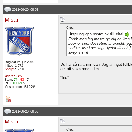
2011-06-20, 08:52
Misär
Citat:
Ursprungligen postat av
dillehal
Förlåt men jag måste ge dig en liten 
bookie, som dessutom är expekt, pga l
seriöst. Med det sagt, lycka till och
skeptisism!
Reg.datum: jun 2010
Du har så rätt, min vän. Jag är inget fullb
Inlägg: 1 372
om att växa med tiden.
Sharp$
: 5690
Winter - VS
*frid*
Stats:
74
-
53
- 7
ROI:
117.69
%
Vinstprocent: 58.27%
2011-06-20, 08:53
Misär
Citat: