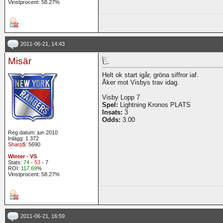
Vinstprocent: 58.27%
2011-06-21, 14:43
Misär
Helt ok start igår, gröna siffror iaf.
Åker mot Visbys trav idag.
Visby Lopp 7
Spel:
Lightning Kronos PLATS
Insats:
3
Odds:
3.00
Reg.datum: jun 2010
Inlägg: 1 372
Sharp$
: 5690
Winter - VS
Stats:
74
-
53
- 7
ROI:
117.69
%
Vinstprocent: 58.27%
2011-06-21, 16:59