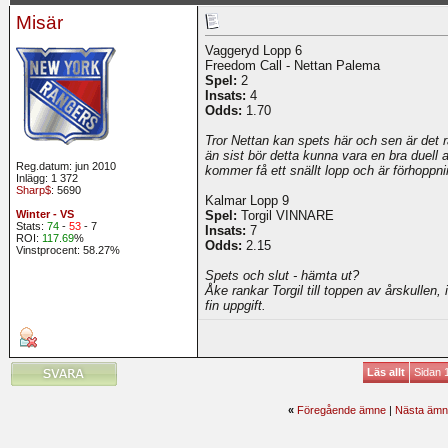
Misär
Vaggeryd Lopp 6
Freedom Call - Nettan Palema
Spel:
2
Insats:
4
Odds:
1.70
Tror Nettan kan spets här och sen är det 
än sist bör detta kunna vara en bra duell a
Reg.datum: jun 2010
kommer få ett snällt lopp och är förhoppni
Inlägg: 1 372
Sharp$
: 5690
Kalmar Lopp 9
Winter - VS
Spel:
Torgil VINNARE
Stats:
74
-
53
- 7
Insats:
7
ROI:
117.69
%
Odds:
2.15
Vinstprocent: 58.27%
Spets och slut - hämta ut?
Åke rankar Torgil till toppen av årskulle
fin uppgift.
Läs allt
Sidan 
«
Föregående ämne
|
Nästa ämn