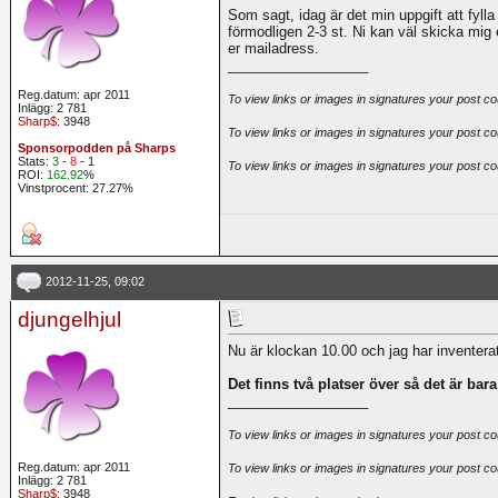
Som sagt, idag är det min uppgift att fyll
förmodligen 2-3 st. Ni kan väl skicka mig
er mailadress.
__________________
Reg.datum: apr 2011
To view links or images in signatures your post co
Inlägg: 2 781
Sharp$
: 3948
To view links or images in signatures your post co
Sponsorpodden på Sharps
Stats:
3
-
8
- 1
To view links or images in signatures your post co
ROI:
162.92
%
Vinstprocent: 27.27%
2012-11-25, 09:02
djungelhjul
Nu är klockan 10.00 och jag har inventerat
Det finns två platser över så det är bara
__________________
To view links or images in signatures your post co
Reg.datum: apr 2011
To view links or images in signatures your post co
Inlägg: 2 781
Sharp$
: 3948