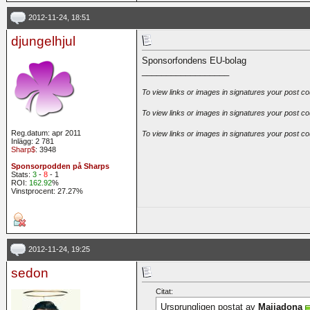
2012-11-24, 18:51
djungelhjul
Sponsorfondens EU-bolag
__________________
To view links or images in signatures your post co
To view links or images in signatures your post co
Reg.datum: apr 2011
To view links or images in signatures your post co
Inlägg: 2 781
Sharp$
: 3948
Sponsorpodden på Sharps
Stats:
3
-
8
- 1
ROI:
162.92
%
Vinstprocent: 27.27%
2012-11-24, 19:25
sedon
Citat:
Ursprungligen postat av
Maijadona