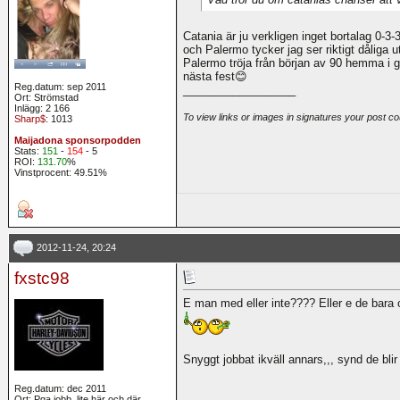
Catania är ju verkligen inget bortalag 0-3-3 
och Palermo tycker jag ser riktigt dåliga u
Palermo tröja från början av 90 hemma i g
nästa fest😊
Reg.datum: sep 2011
__________________
Ort: Strömstad
Inlägg: 2 166
To view links or images in signatures your post co
Sharp$
: 1013
Maijadona sponsorpodden
Stats:
151
-
154
- 5
ROI:
131.70
%
Vinstprocent: 49.51%
2012-11-24, 20:24
fxstc98
E man med eller inte???? Eller e de bara
Snyggt jobbat ikväll annars,,, synd de blir 
Reg.datum: dec 2011
Ort: Pga jobb, lite här och där