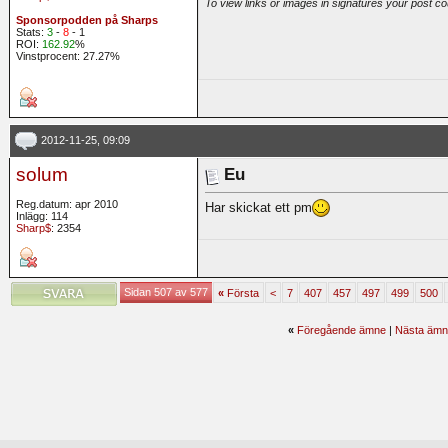
To view links or images in signatures your post co
Sponsorpodden på Sharps
Stats:
3
-
8
- 1
ROI:
162.92
%
Vinstprocent: 27.27%
2012-11-25, 09:09
solum
Eu
Reg.datum: apr 2010
Har skickat ett pm
Inlägg: 114
Sharp$
: 2354
Sidan 507 av 577
«
Första
<
7
407
457
497
499
500
«
Föregående ämne
|
Nästa ämn