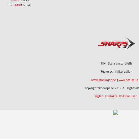
Lazlo
(16154)
18+ | Spela ansvarsfullt
Regler och villkor gäller
www.stodlinjen.se
|
www.spelpaus.
Copyright © Sharps.se, 2019. All Rights R
Regler
Kontakta
Oddsbonusar