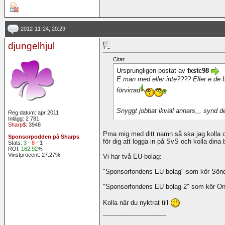
2012-11-24, 20:29
djungelhjul
Citat:
Ursprungligen postat av
fxstc98
E man med eller inte???? Eller e de
förvirrad
Snyggt jobbat ikväll annars,,, synd de 
Reg.datum: apr 2011
Inlägg: 2 781
Sharp$
: 3948
Pma mig med ditt namn så ska jag kolla o
Sponsorpodden på Sharps
för dig att logga in på SvS och kolla dina 
Stats:
3
-
8
- 1
ROI:
162.92
%
Vinstprocent: 27.27%
Vi har två EU-bolag:
"Sponsorfondens EU bolag" som kör Sönd
"Sponsorfondens EU bolag 2" som kör On
Kolla när du nyktrat till
__________________