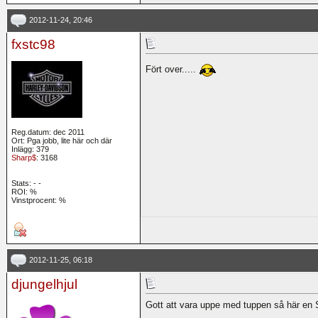
2012-11-24, 20:46
fxstc98
Fört over.....
Reg.datum: dec 2011
Ort: Pga jobb, lite här och där
Inlägg: 379
Sharp$
: 3168
Stats:
-
-
ROI:
%
Vinstprocent: %
2012-11-25, 06:18
djungelhjul
Gott att vara uppe med tuppen så här e