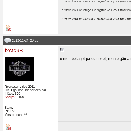
To view links or images in signatures your post co
To view links or images in signatures your post co
To view links or images in signatures your post co
2012-11-24, 20:31
fxstc98
e me i boliaget på eu tipset, men e gärna
Reg.datum: dec 2011
Ort: Pga jobb, lite här och där
Inlägg: 379
Sharp$
: 3168
Stats:
-
-
ROI:
%
Vinstprocent: %