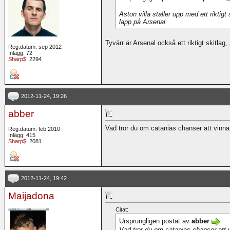
Aston villa ställer upp med ett riktig
lapp på Arsenal.
Tyvärr är Arsenal också ett riktigt skitlag,
Reg.datum: sep 2012
Inlägg: 72
Sharp$
: 2294
2012-11-24, 19:26
abber
Vad tror du om catanias chanser att vinn
Reg.datum: feb 2010
Inlägg: 415
Sharp$
: 2081
2012-11-24, 19:42
Maijadona
Citat:
Ursprungligen postat av
abber
Vad tror du om catanias chanser att 