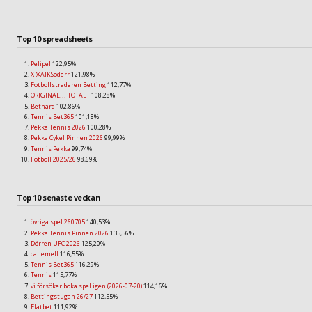
Top 10 spreadsheets
Pelipel
122,95%
X @AIKSoderr
121,98%
Fotbollstradaren Betting
112,77%
ORIGINAL!!! TOTALT
108,28%
Bethard
102,86%
Tennis Bet365
101,18%
Pekka Tennis 2026
100,28%
Pekka Cykel Pinnen 2026
99,99%
Tennis Pekka
99,74%
Fotboll 2025/26
98,69%
Top 10 senaste veckan
övriga spel 260705
140,53%
Pekka Tennis Pinnen 2026
135,56%
Dörren UFC 2026
125,20%
callemell
116,55%
Tennis Bet365
116,29%
Tennis
115,77%
vi försöker boka spel igen (2026-07-20)
114,16%
Bettingstugan 26/27
112,55%
Flatbet
111,92%