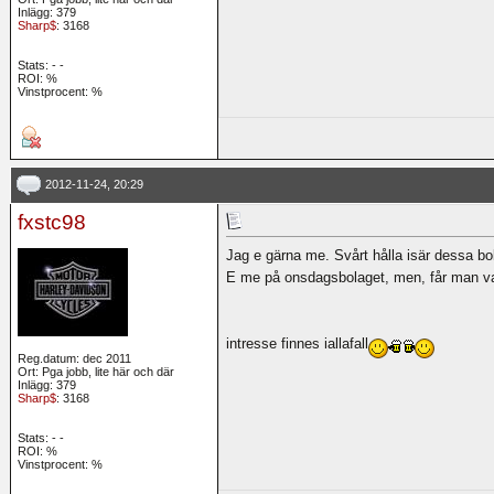
Inlägg: 379
Sharp$
: 3168
Stats:
-
-
ROI:
%
Vinstprocent: %
2012-11-24, 20:29
fxstc98
Jag e gärna me. Svårt hålla isär dessa bol
E me på onsdagsbolaget, men, får man va
intresse finnes iallafall
Reg.datum: dec 2011
Ort: Pga jobb, lite här och där
Inlägg: 379
Sharp$
: 3168
Stats:
-
-
ROI:
%
Vinstprocent: %