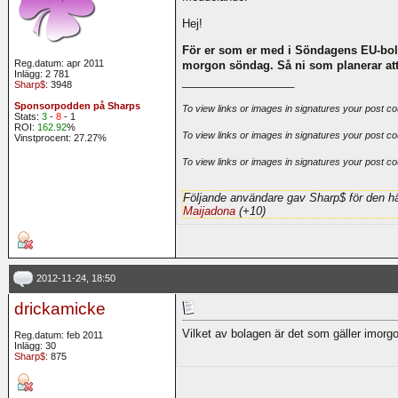
Hej!
För er som er med i Söndagens EU-bolag
Reg.datum: apr 2011
morgon söndag. Så ni som planerar att 
Inlägg: 2 781
__________________
Sharp$
: 3948
Sponsorpodden på Sharps
To view links or images in signatures your post co
Stats:
3
-
8
- 1
ROI:
162.92
%
To view links or images in signatures your post co
Vinstprocent: 27.27%
To view links or images in signatures your post co
Följande användare gav Sharp$ för den hä
Maijadona
(+10)
2012-11-24, 18:50
drickamicke
Vilket av bolagen är det som gäller imorg
Reg.datum: feb 2011
Inlägg: 30
Sharp$
: 875