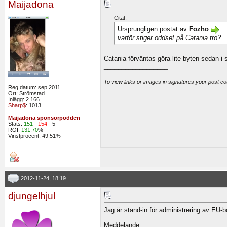
Maijadona
Citat:
Ursprungligen postat av
Fozho
varför stiger oddset på Catania tro?
Catania förväntas göra lite byten sedan i
__________________
To view links or images in signatures your post co
Reg.datum: sep 2011
Ort: Strömstad
Inlägg: 2 166
Sharp$
: 1013
Maijadona sponsorpodden
Stats:
151
-
154
- 5
ROI:
131.70
%
Vinstprocent: 49.51%
2012-11-24, 18:19
djungelhjul
Jag är stand-in för administrering av EU-b
Meddelande: