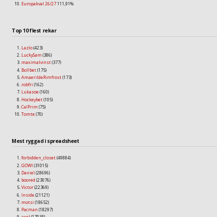
Europakval 26/27
111,91%
Top 10 flest rekar
Lazlo
(423)
LuckySam
(386)
maximalvinst
(377)
Bollbet
(175)
AmaerildeRimfrost
(173)
robfri
(162)
Lukasoe
(160)
Hockeybet
(105)
CalPrim
(75)
Tomte
(70)
Mest ryggad i spreadsheet
forbidden_closet
(49884)
GOWI
(31015)
Daniel
(28696)
boored
(23076)
Victor
(22369)
Inside
(21121)
motsi
(18652)
Pacman
(18297)
axel
(17035)