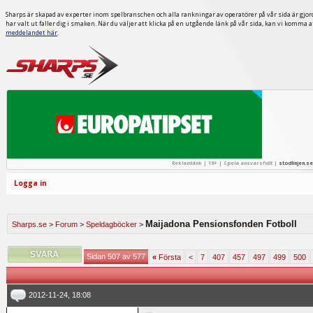
Sharps är skapad av experter inom spelbranschen och alla rankningar av operatörer på vår sida är gjor
har valt ut faller dig i smaken. När du väljer att klicka på en utgående länk på vår sida, kan vi komma 
meddelandet här
.
Reklamlänk | 18+ | Spela ansvarsfullt |
stodlinjen.se
Logga in
Maijadona Pensionsfonden Fotboll
Sharps.se
>
Forum
>
Speldagböcker
>
Sidan 507 av 577
«
Första
<
7
407
457
497
499
500
2012-11-24, 18:08