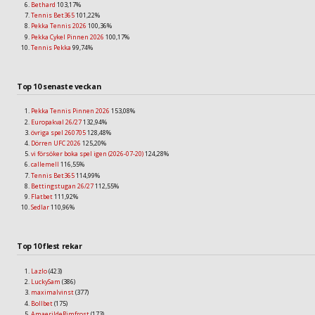
Bethard
103,17%
Tennis Bet365
101,22%
Pekka Tennis 2026
100,36%
Pekka Cykel Pinnen 2026
100,17%
Tennis Pekka
99,74%
Top 10 senaste veckan
Pekka Tennis Pinnen 2026
153,08%
Europakval 26/27
132,94%
övriga spel 260705
128,48%
Dörren UFC 2026
125,20%
vi försöker boka spel igen (2026-07-20)
124,28%
callemell
116,55%
Tennis Bet365
114,99%
Bettingstugan 26/27
112,55%
Flatbet
111,92%
Sedlar
110,96%
Top 10 flest rekar
Lazlo
(423)
LuckySam
(386)
maximalvinst
(377)
Bollbet
(175)
AmaerildeRimfrost
(173)