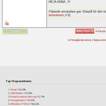
HEJA ANNA..!!!
Följande användare gav Sharp$ för den hä
boomboom
(+5)
Sidan 74 av 74
«
Första
«
Föregående ämne
|
Nästa ämn
Top 10 spreadsheets
Pelipel
122,95%
X @AIKSoderr
122,56%
Fotbollstradaren Betting
112,77%
VikingaGudens
110,51%
ORIGINAL!!! TOTALT
108,22%