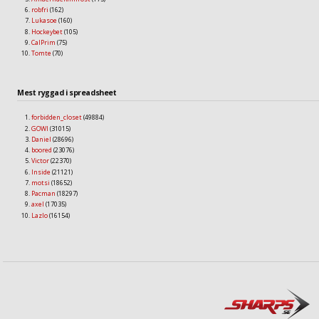
robfri
(162)
Lukasoe
(160)
Hockeybet
(105)
CalPrim
(75)
Tomte
(70)
Mest ryggad i spreadsheet
forbidden_closet
(49884)
GOWI
(31015)
Daniel
(28696)
boored
(23076)
Victor
(22370)
Inside
(21121)
motsi
(18652)
Pacman
(18297)
axel
(17035)
Lazlo
(16154)