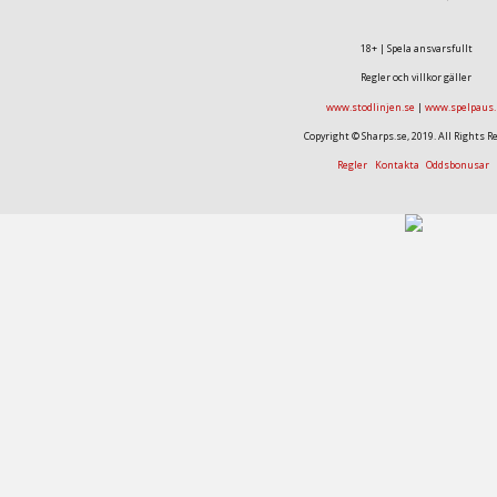
18+ | Spela ansvarsfullt
Regler och villkor gäller
www.stodlinjen.se
|
www.spelpaus.
Copyright © Sharps.se, 2019. All Rights R
Regler
Kontakta
Oddsbonusar