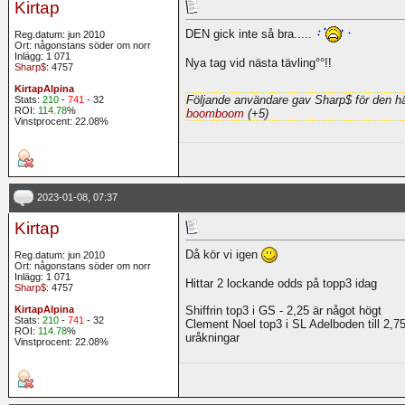
Kirtap
DEN gick inte så bra.....
Reg.datum: jun 2010
Ort: någonstans söder om norr
Inlägg: 1 071
Nya tag vid nästa tävling°°!!
Sharp$
: 4757
KirtapAlpina
Följande användare gav Sharp$ för den hä
Stats:
210
-
741
- 32
ROI:
114.78
%
boomboom
(+5)
Vinstprocent: 22.08%
2023-01-08, 07:37
Kirtap
Då kör vi igen
Reg.datum: jun 2010
Ort: någonstans söder om norr
Inlägg: 1 071
Hittar 2 lockande odds på topp3 idag
Sharp$
: 4757
KirtapAlpina
Shiffrin top3 i GS - 2,25 är något högt
Stats:
210
-
741
- 32
Clement Noel top3 i SL Adelboden till 2,75 
ROI:
114.78
%
uråkningar
Vinstprocent: 22.08%