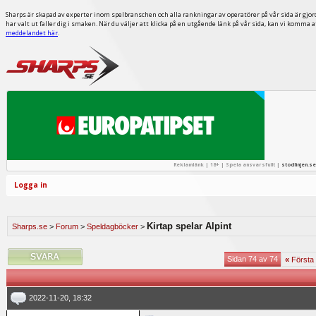
Sharps är skapad av experter inom spelbranschen och alla rankningar av operatörer på vår sida är gjor
har valt ut faller dig i smaken. När du väljer att klicka på en utgående länk på vår sida, kan vi komma 
meddelandet här
.
Reklamlänk | 18+ | Spela ansvarsfullt |
stodlinjen.se
Logga in
Kirtap spelar Alpint
Sharps.se
>
Forum
>
Speldagböcker
>
Sidan 74 av 74
«
Första
2022-11-20, 18:32