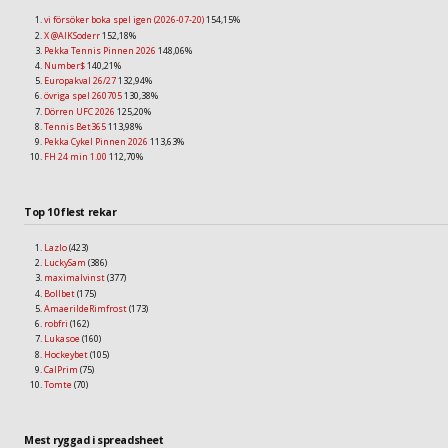
vi försöker boka spel igen (2026-07-20)
154,15%
X @AIKSoderr
152,18%
Pekka Tennis Pinnen 2026
148,06%
Number$
140,21%
Europakval 26/27
132,94%
övriga spel 260705
130,38%
Dörren UFC 2026
125,20%
Tennis Bet365
113,98%
Pekka Cykel Pinnen 2026
113,63%
FH 24 min 1.00
112,70%
Top 10 flest rekar
Lazlo
(423)
LuckySam
(386)
maximalvinst
(377)
Bollbet
(175)
AmaerildeRimfrost
(173)
robfri
(162)
Lukasoe
(160)
Hockeybet
(105)
CalPrim
(75)
Tomte
(70)
Mest ryggad i spreadsheet