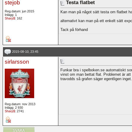
stejob
Testa flatbet
Reg.datum: jun 2015
Kan man på något sätt testa om flatbet had
Inlägg: 1
Sharp$
: 162
alternativt kan man på ett enkelt sätt expo
Tack på förhand
2015-08-10, 23:45
sirlarsson
Funkar bra i spelboken.se automatiskt s
vinst om man bettat flat. Problemet är att
travodds så grafen säger egentligen inget.
Reg.datum: nov 2013
Inlägg: 2 930
Sharp$
: 2741