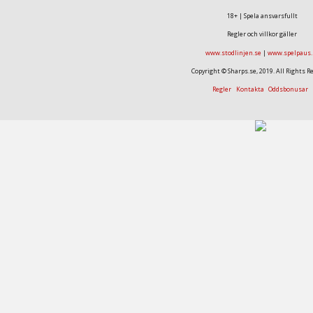
18+ | Spela ansvarsfullt
Regler och villkor gäller
www.stodlinjen.se
|
www.spelpaus.
Copyright © Sharps.se, 2019. All Rights R
Regler
Kontakta
Oddsbonusar