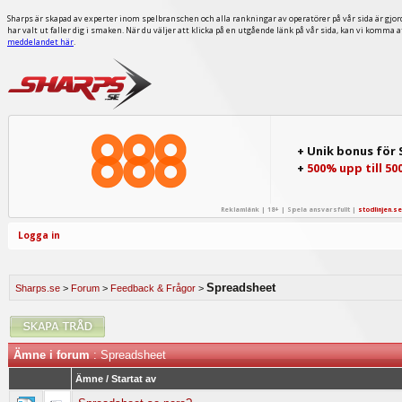
Sharps är skapad av experter inom spelbranschen och alla rankningar av operatörer på vår sida är gjor
har valt ut faller dig i smaken. När du väljer att klicka på en utgående länk på vår sida, kan vi komma 
meddelandet här
.
+ Unik bonus för
+
500% upp till 50
Reklamlänk | 18+ | Spela ansvarsfullt |
stodlinjen.se
Logga in
Spreadsheet
Sharps.se
>
Forum
>
Feedback & Frågor
>
Ämne i forum
: Spreadsheet
Ämne
/
Startat av