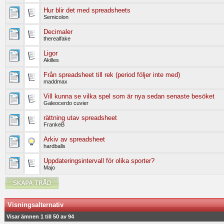
Hur blir det med spreadsheets
Semicolon
Decimaler
therealfake
Ligor
Akilles
Från spreadsheet till rek (period följer inte med)
maddmax
Vill kunna se vilka spel som är nya sedan senaste besöket
Galeocerdo cuvier
rättning utav spreadsheet
FrankeB
Arkiv av spreadsheet
hardballs
Uppdateringsintervall för olika sporter?
Majo
Visningsalternativ
Visar ämnen 1 till 50 av 94