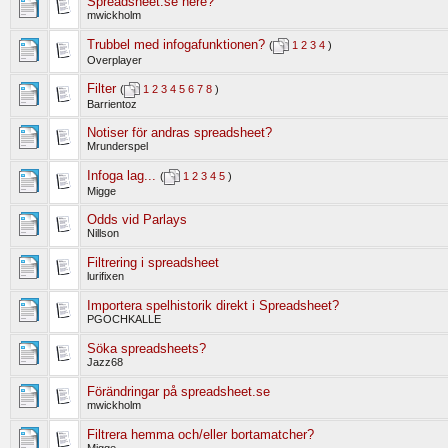
Spreadsheet.se nere?
mwickholm
Trubbel med infogafunktionen?
(
1
2
3
4
)
Overplayer
Filter
(
1
2
3
4
5
6
7
8
)
Barrientoz
Notiser för andras spreadsheet?
Mrunderspel
Infoga lag...
(
1
2
3
4
5
)
Migge
Odds vid Parlays
Nillson
Filtrering i spreadsheet
lurifixen
Importera spelhistorik direkt i Spreadsheet?
PGOCHKALLE
Söka spreadsheets?
Jazz68
Förändringar på spreadsheet.se
mwickholm
Filtrera hemma och/eller bortamatcher?
Migge