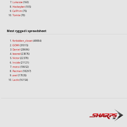
Lukasoe
(160)
Hockeybet
(105)
CalPrim
(75)
Tomte
(70)
Mest ryggad i spreadsheet
forbidden_closet
(49884)
GOWI
(31015)
Daniel
(28696)
boored
(23076)
Victor
(22370)
Inside
(21121)
motsi
(18652)
Pacman
(18297)
axel
(17035)
Lazlo
(16154)