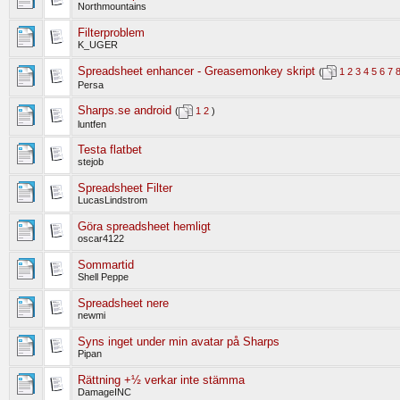
Northmountains
Filterproblem
K_UGER
Spreadsheet enhancer - Greasemonkey skript
(
1
2
3
4
5
6
7
Persa
Sharps.se android
(
1
2
)
luntfen
Testa flatbet
stejob
Spreadsheet Filter
LucasLindstrom
Göra spreadsheet hemligt
oscar4122
Sommartid
Shell Peppe
Spreadsheet nere
newmi
Syns inget under min avatar på Sharps
Pipan
Rättning +½ verkar inte stämma
DamageINC