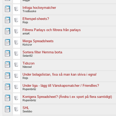
Infoga hockeymatcher
Trodbuske
Efterspel-sheets?
Rejs
Filtrera Parlays och filtrera från parlays
antaK
Merga Spreadsheets
Kickzor
Sortera filter Hemma borta
Selan92
Tidszon
Niteowl
Under bolagslistan, fixa så man kan skiva i egna!
Rejs
Under liga - lägg till Vänskapsmatcher / Friendlies?
Rupenbritz
Korrigera Spreadsheet? (Ändra t.ex sport på flera samtidigt)
Rupenbritz
SHL
Seebbo