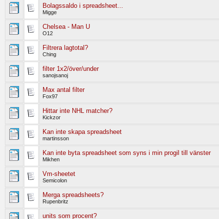
Bolagssaldo i spreadsheet...
Migge
Chelsea - Man U
O12
Filtrera lagtotal?
Ching
filter 1x2/över/under
sanojsanoj
Max antal filter
Fox97
Hittar inte NHL matcher?
Kickzor
Kan inte skapa spreadsheet
martinsson
Kan inte byta spreadsheet som syns i min progil till vänster
Mikhen
Vm-sheetet
Semicolon
Merga spreadsheets?
Rupenbritz
units som procent?