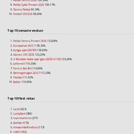
Pekka Tennis 2026
100,35%
Pekka Cykel Pinnen 2026
100,17%
Tennis Pekka
99,74%
Fotboll 2025/26
98,69%
Top 10 senaste veckan
Pekka Tennis Pinnen 2026
153,08%
Europakval 26/27
139,35%
övriga spel 260705
130,69%
Dörren UFC 2026
125,20%
vi försöker boka spel igen (2026-07-20)
124,28%
callemell
116,55%
Tennis Bet365
114,99%
Bettingstugan 26/27
112,55%
Flatbet
111,92%
Sedlar
110,90%
Top 10 flest rekar
Lazlo
(423)
LuckySam
(386)
maximalvinst
(377)
Bollbet
(175)
AmaerildeRimfrost
(173)
robfri
(162)