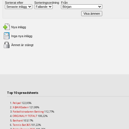
Sorterat efter
Sorteringsordning
Från
Nya inlägg
Inga nya inlägg
Ämnet är stängt
Top 10 spreadsheets
Pelipel
122,95%
X @AIKSoderr
121,98%
Fotbollstradaren Betting
112,77%
ORIGINAL!!! TOTALT
108,22%
Bethard
103,17%
Tennis Bet365
101,22%