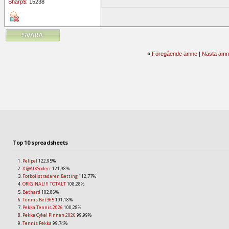
Sharp$
: 15238
«
Föregående ämne
|
Nästa ämn
Top 10 spreadsheets
Pelipel
122,95%
X @AIKSoderr
121,98%
Fotbollstradaren Betting
112,77%
ORIGINAL!!! TOTALT
108,28%
Bethard
102,86%
Tennis Bet365
101,18%
Pekka Tennis 2026
100,28%
Pekka Cykel Pinnen 2026
99,99%
Tennis Pekka
99,74%