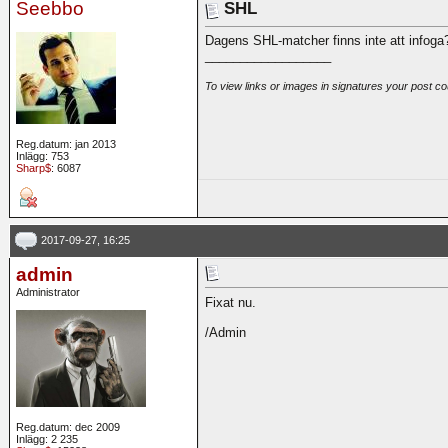
Seebbo
SHL
Dagens SHL-matcher finns inte att infoga
__________________
To view links or images in signatures your post co
Reg.datum: jan 2013
Inlägg: 753
Sharp$
: 6087
2017-09-27, 16:25
admin
Administrator
Fixat nu.
/Admin
Reg.datum: dec 2009
Inlägg: 2 235