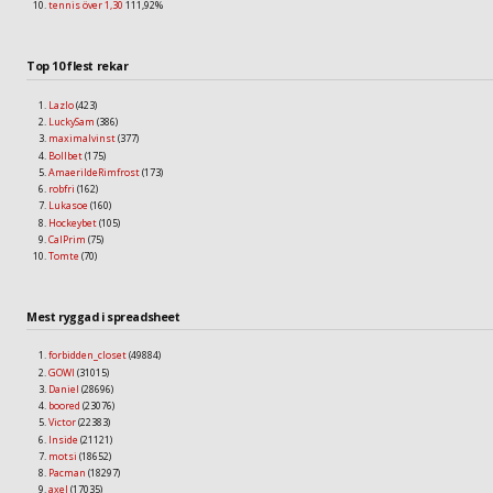
tennis över 1,30
111,92%
Top 10 flest rekar
Lazlo
(423)
LuckySam
(386)
maximalvinst
(377)
Bollbet
(175)
AmaerildeRimfrost
(173)
robfri
(162)
Lukasoe
(160)
Hockeybet
(105)
CalPrim
(75)
Tomte
(70)
Mest ryggad i spreadsheet
forbidden_closet
(49884)
GOWI
(31015)
Daniel
(28696)
boored
(23076)
Victor
(22383)
Inside
(21121)
motsi
(18652)
Pacman
(18297)
axel
(17035)