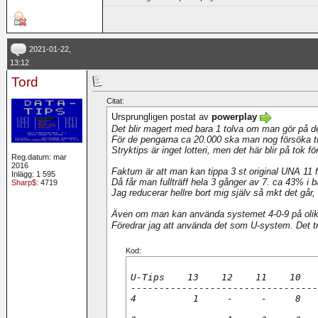
2021-01-22,
13:12
Tord
Citat:
Ursprungligen postat av
powerplay
Det blir magert med bara 1 tolva om man gör på det 
För de pengarna ca 20.000 ska man nog försöka t
Stryktips är inget lotteri, men det här blir på tok f
Reg.datum: mar
2016
Faktum är att man kan tippa 3 st original UNA 11 
Inlägg: 1 595
Då får man fullträff hela 3 gånger av 7. ca 43% i 
Sharp$
: 4719
Jag reducerar hellre bort mig själv så mkt det går, 
Även om man kan använda systemet 4-0-9 på olika 
Föredrar jag att använda det som U-system. Det tr
Kod:
U-Tips    13    12    11    10   
---------------------------------
4          1     -     -     8   
                                 