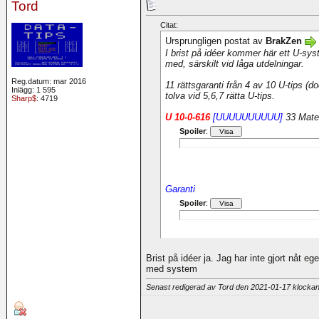
Tord
Citat:
Ursprungligen postat av
BrakZen
I brist på idéer kommer här ett U-sy
med, särskilt vid låga utdelningar.
Reg.datum: mar 2016
11 rättsgaranti från 4 av 10 U-tips (do
Inlägg: 1 595
tolva vid 5,6,7 rätta U-tips.
Sharp$
: 4719
U 10-0-616
[UUUUUUUUUU]
33 Mate
Spoiler
:
Garanti
Spoiler
:
Brist på idéer ja. Jag har inte gjort nåt e
med system
Senast redigerad av Tord den 2021-01-17 klocka