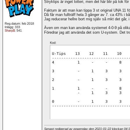
Stryktips är inget lotteri, men det här blir på tok fö
Faktum är att man kan tippa 3 st original UNA 11 f
Då får man fullträff hela 3 gånger av 7. ca 43% i b
Jag reducerar hellre bort mig själv så mkt det går, i
Reg.datum: feb 2018
Inlägg: 333
Även om man kan använda systemet 4-0-9 på olika s
Sharp$
: 541
Föredrar jag att använda det som U-system. Det tro
Kod:
U-Tips    13    12    11    10    
----------------------------------
4          1     -     -     8    
                                  
3          -     1     3     3    
                                  
2          -     1     3     3    
                                  
1          1     -     -     8    
           -     1     3     3    
0          -     1     3     3    
---------------------------------
Senast redigerad av powerplay den 2021-01-22 klockan
04: