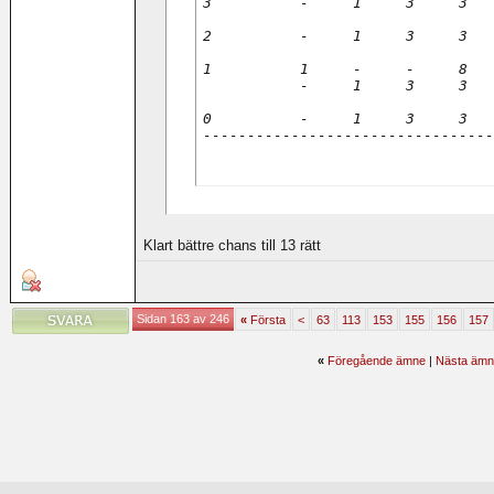
3          -     1     3     3   
                                 
2          -     1     3     3   
                                 
1          1     -     -     8   
           -     1     3     3   
0          -     1     3     3   
---------------------------------
Klart bättre chans till 13 rätt
Sidan 163 av 246
«
Första
<
63
113
153
155
156
157
«
Föregående ämne
|
Nästa ämn