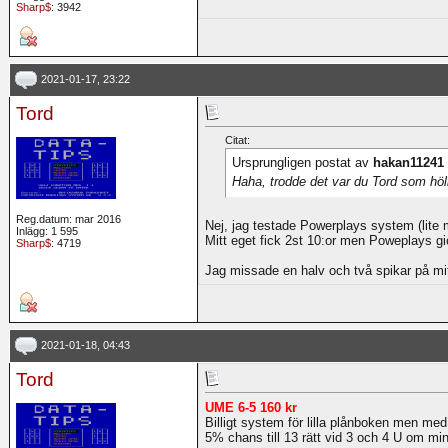
Sharp$
: 3942
2021-01-17, 23:22
Tord
Citat:
Ursprungligen postat av
hakan11241
Haha, trodde det var du Tord som höl
Reg.datum: mar 2016
Nej, jag testade Powerplays system (lite
Inlägg: 1 595
Mitt eget fick 2st 10:or men Poweplays gi
Sharp$
: 4719
Jag missade en halv och två spikar på mitt
2021-01-18, 04:43
Tord
UME 6-5 160 kr
Billigt system för lilla plånboken men me
5% chans till 13 rätt vid 3 och 4 U om min