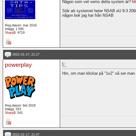
Någon som vet vems detta system är?
ht
Står att systemet heter NSAB eU 9-3 2068
någon bok jag har från NSAB
Reg.datum: mar 2016
Inlägg: 1 595
Sharp$
: 4719
2021-01-17, 21:17
powerplay
Hm, om man klickar på "1x2" så ser man a
Reg.datum: feb 2018
Inlägg: 333
Sharp$
: 541
2021-01-17, 21:47