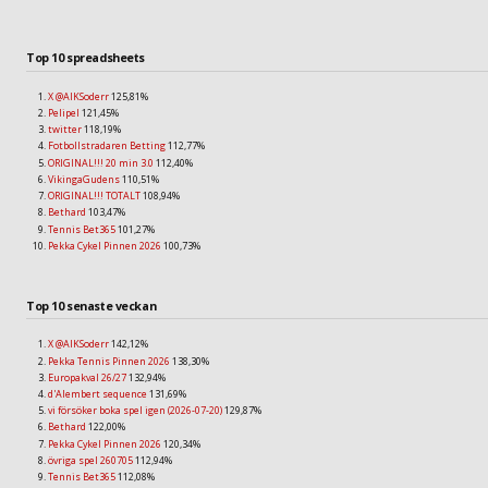
Top 10 spreadsheets
X @AIKSoderr
125,81%
Pelipel
121,45%
twitter
118,19%
Fotbollstradaren Betting
112,77%
ORIGINAL!!! 20 min 3.0
112,40%
VikingaGudens
110,51%
ORIGINAL!!! TOTALT
108,94%
Bethard
103,47%
Tennis Bet365
101,27%
Pekka Cykel Pinnen 2026
100,73%
Top 10 senaste veckan
X @AIKSoderr
142,12%
Pekka Tennis Pinnen 2026
138,30%
Europakval 26/27
132,94%
d'Alembert sequence
131,69%
vi försöker boka spel igen (2026-07-20)
129,87%
Bethard
122,00%
Pekka Cykel Pinnen 2026
120,34%
övriga spel 260705
112,94%
Tennis Bet365
112,08%