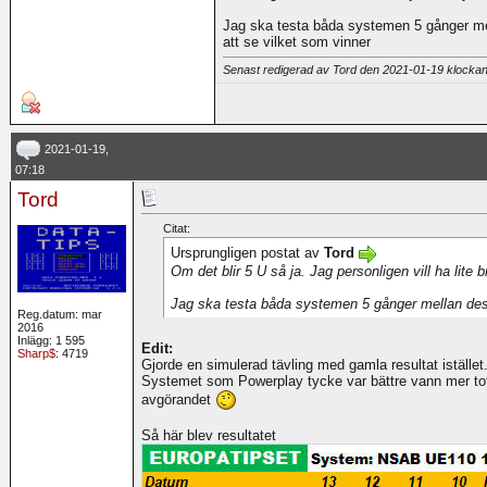
Jag ska testa båda systemen 5 gånger 
att se vilket som vinner
Senast redigerad av Tord den 2021-01-19 klocka
2021-01-19,
07:18
Tord
Citat:
Ursprungligen postat av
Tord
Om det blir 5 U så ja. Jag personligen vill ha lit
Jag ska testa båda systemen 5 gånger mellan de
Reg.datum: mar
2016
Inlägg: 1 595
Edit:
Sharp$
: 4719
Gjorde en simulerad tävling med gamla resultat istället
Systemet som Powerplay tycke var bättre vann mer tota
avgörandet
Så här blev resultatet