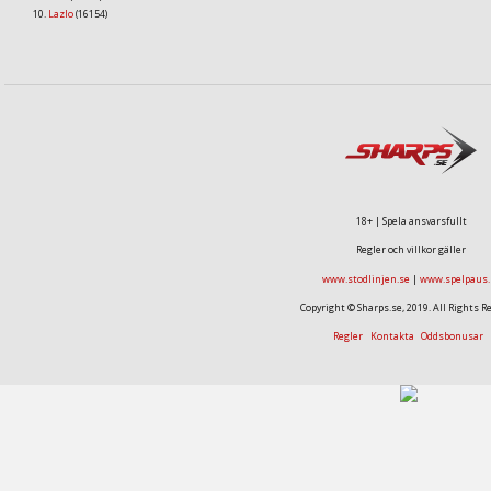
Lazlo
(16154)
18+ | Spela ansvarsfullt
Regler och villkor gäller
www.stodlinjen.se
|
www.spelpaus.
Copyright © Sharps.se, 2019. All Rights R
Regler
Kontakta
Oddsbonusar