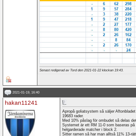
Senast redigerad av Tord den 2021-01-22 klockan
19:43
.
2021-01-19, 16:40
hakan11241
Apropå goliatsystem så säljer Aftonbladet
19683 rader.
Med 10% påslag för ombudet så delas det 
Systemet är ett RM 11-0 som baseras på 
helgarderade matcher i block 2.
Sitter ramen så har man alltså 11% 13-rätt