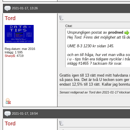
2021-01-17, 13:26
Tord
Citat:
Ursprungligen postat av
prodned
Hej Tord. Finns det möjlighet att få 
UME 8-3 1230 kr sidan 145.
Reg.datum: mar 2016
Inlägg: 1 595
och en till fråga, hur vet man vilka 
Sharp$
: 4719
i u - tips från era tidigare nycklar i 
inlägg #1465 ? tacksam för svar.
Grattis igen till 13 rätt med mitt halvdan
så pass bra. Det är två U tecken som ger 
endast 12,5% till 13 rätt. Kallar jag bonnt
Senast redigerad av Tord den 2021-01-17 klocka
2021-01-17, 19:54
Tord