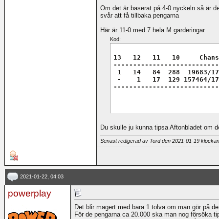
Om det är baserat på 4-0 nyckeln så är det
svår att få tillbaka pengarna
Här är 11-0 med 7 hela M garderingar
Kod:
13   12   11   10     Chans

---------------------------

 1   14   84  288  19683/17
 -    1   17  129 157464/17
Du skulle ju kunna tipsa Aftonbladet om 
Senast redigerad av Tord den 2021-01-19 klocka
2021-01-22, 04:03
powerplay
Det blir magert med bara 1 tolva om man gör på det 
För de pengarna ca 20.000 ska man nog försöka ti