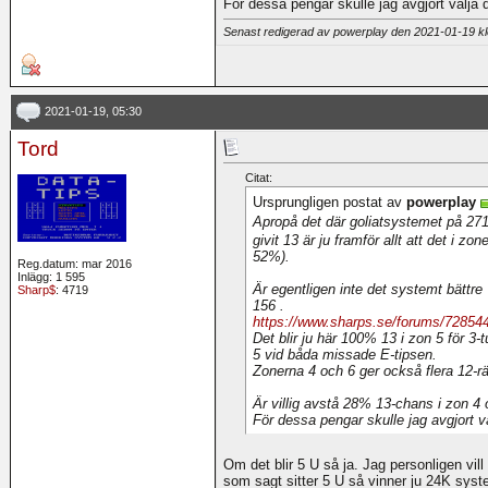
För dessa pengar skulle jag avgjort välja d
Senast redigerad av powerplay den 2021-01-19 
2021-01-19, 05:30
Tord
Citat:
Ursprungligen postat av
powerplay
Apropå det där goliatsystemet på 271
givit 13 är ju framför allt att det i zo
52%).
Reg.datum: mar 2016
Inlägg: 1 595
Är egentligen inte det systemt bättr
Sharp$
: 4719
156 .
https://www.sharps.se/forums/72854
Det blir ju här 100% 13 i zon 5 för 3-
5 vid båda missade E-tipsen.
Zonerna 4 och 6 ger också flera 12-r
Är villig avstå 28% 13-chans i zon 4 
För dessa pengar skulle jag avgjort vä
Om det blir 5 U så ja. Jag personligen vil
som sagt sitter 5 U så vinner ju 24K syst