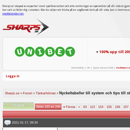
Sharps är skapad av experter inom spelbranschen och alla rankningar av operatörer på vår sida är gjor
har valt ut faller dig i smaken. När du väljer att klicka på en utgående länk på vår sida, kan vi komma 
meddelandet här
.
+
100% upp till 20
Reklamlänk | 18+ | Spela ansvarsfullt |
stodlinjen.se
Logga in
Nyckeltabeller till system och tips till 
Sharps.se
>
Forum
>
Tänkarhörnan
>
Sidan 163 av 246
«
Första
<
63
113
153
155
156
157
2021-01-17, 09:34