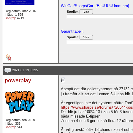
WinGar/SharpsGar: [EeUUUUUmmmm]
Reg.datum: mar 2016
Spoiler
:
Inlägg: 1 595
Sharp$
: 4719
Garantitabell:
Spoiler
:
2021-01-19, 03:27
powerplay
Apropå det där goliatsystemet på 27132 r
ju framför allt att det i zonen 5-U-tips bli
Är egentligen inte det systemt bättre Tor
https://www.sharps.se/forums/728544-pos
Det blir ju här 100% 13 i zon 5 för 3-tusen
båda missade E-tipsen.
Reg.datum: feb 2018
Zonerna 4 och 6 ger också flera 12-rätta
Inlägg: 333
Sharp$
: 541
Är villig avstå 28% 13-chans i zon 4 och 6