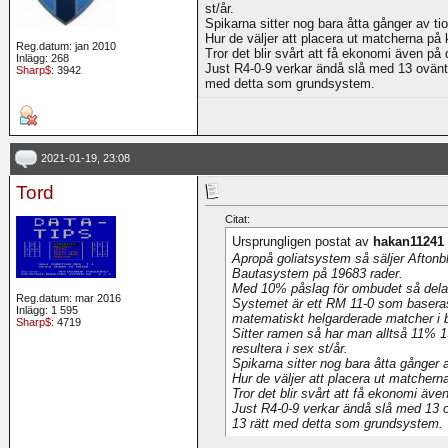
st/år.
Spikarna sitter nog bara åtta gånger av tio
Hur de väljer att placera ut matcherna på 
Reg.datum: jan 2010
Tror det blir svårt att få ekonomi även på
Inlägg: 268
Just R4-0-9 verkar ändå slå med 13 ovänta
Sharp$
: 3942
med detta som grundsystem.
2021-01-19, 23:08
Tord
Citat:
Ursprungligen postat av
hakan11241
Apropå goliatsystem så säljer Aftonbla
Bautasystem på 19683 rader.
Med 10% påslag för ombudet så delas
Reg.datum: mar 2016
Systemet är ett RM 11-0 som baseras
Inlägg: 1 595
matematiskt helgarderade matcher i b
Sharp$
: 4719
Sitter ramen så har man alltså 11% 13
resultera i sex st/år.
Spikarna sitter nog bara åtta gånger a
Hur de väljer att placera ut matchern
Tror det blir svårt att få ekonomi äve
Just R4-0-9 verkar ändå slå med 13 o
13 rätt med detta som grundsystem.