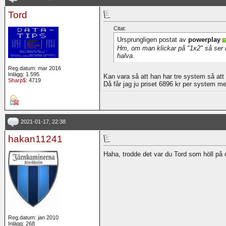
Tord
Citat:
Ursprungligen postat av
powerplay
Hm, om man klickar på "1x2" så ser 
halva.
Reg.datum: mar 2016
Inlägg: 1 595
Kan vara så att han har tre system så att
Sharp$
: 4719
Då får jag ju priset 6896 kr per system men
2021-01-17, 22:38
hakan11241
Haha, trodde det var du Tord som höll på 
Reg.datum: jan 2010
Inlägg: 268