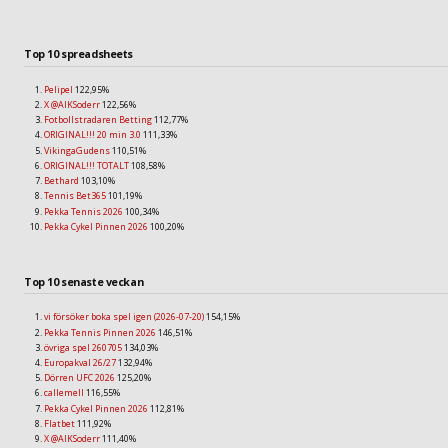
Top 10 spreadsheets
Pelipel
122,95%
X @AIKSoderr
122,56%
Fotbollstradaren Betting
112,77%
ORIGINAL!!! 20 min 3.0
111,33%
VikingaGudens
110,51%
ORIGINAL!!! TOTALT
108,58%
Bethard
103,10%
Tennis Bet365
101,19%
Pekka Tennis 2026
100,34%
Pekka Cykel Pinnen 2026
100,20%
Top 10 senaste veckan
vi försöker boka spel igen (2026-07-20)
154,15%
Pekka Tennis Pinnen 2026
146,51%
övriga spel 260705
134,03%
Europakval 26/27
132,94%
Dörren UFC 2026
125,20%
callemell
116,55%
Pekka Cykel Pinnen 2026
112,81%
Flatbet
111,92%
X @AIKSoderr
111,40%