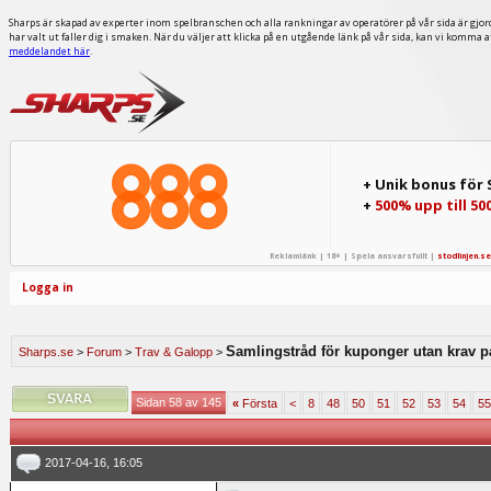
Sharps är skapad av experter inom spelbranschen och alla rankningar av operatörer på vår sida är gjor
har valt ut faller dig i smaken. När du väljer att klicka på en utgående länk på vår sida, kan vi komma 
meddelandet här
.
+ Unik bonus för
+
500% upp till 50
Reklamlänk | 18+ | Spela ansvarsfullt |
stodlinjen.se
Logga in
Samlingstråd för kuponger utan krav p
Sharps.se
>
Forum
>
Trav & Galopp
>
Sidan 58 av 145
«
Första
<
8
48
50
51
52
53
54
55
2017-04-16, 16:05