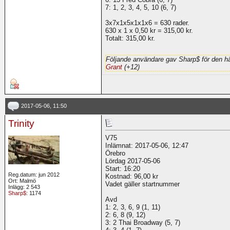
7: 1, 2, 3, 4, 5, 10 (6, 7)
3x7x1x5x1x1x6 = 630 rader.
630 x 1 x 0,50 kr = 315,00 kr.
Totalt: 315,00 kr.
Följande användare gav Sharp$ för den hä
Grant
(+12)
2017-05-06, 11:50
Trinity
V75
Inlämnat: 2017-05-06, 12:47
Örebro
Lördag 2017-05-06
Start: 16:20
Reg.datum: jun 2012
Kostnad: 96,00 kr
Ort: Malmö
Vadet gäller startnummer
Inlägg: 2 543
Sharp$
: 1174
Avd
1: 2, 3, 6, 9 (1, 11)
2: 6, 8 (9, 12)
3: 2 Thai Broadway (5, 7)