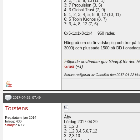
2: 2, 4, 5, 6, 10 (11, 1)
3: 7 Propulsion (3, 5)
4: 3 Global Trust (7, 9)
5: 1, 2, 3, 4, 5, 8, 9, 12 (10, 11)
6: 5 Tobin Kronos (8, 7)
7: 3, 4, 8, 12 (7, 6)
6x5x1x1x8x1x4 = 960 rader.
Häng på om du är vidskeplig och tror på fo
3000) och plussade 1500 på DD i onsdags! 
Följande användare gav Sharp$ för den hä
Grant
(+1)
Senast redigerad av Gasellen den 2017-04-22 kl
2017-04-29, 07:49
Torstens
Åby
Reg.datum: jan 2014
Inlägg: 436
Lördag 2017-04-29
Sharp$
: 4958
1: 1,2,3
2: 1,2,3,4,5,6,7,12
3: 2,3,10