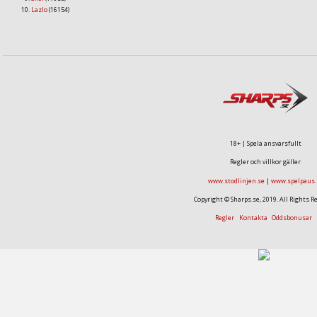
Lazlo
(16154)
18+ | Spela ansvarsfullt
Regler och villkor gäller
www.stodlinjen.se
|
www.spelpaus.
Copyright © Sharps.se, 2019. All Rights R
Regler
Kontakta
Oddsbonusar