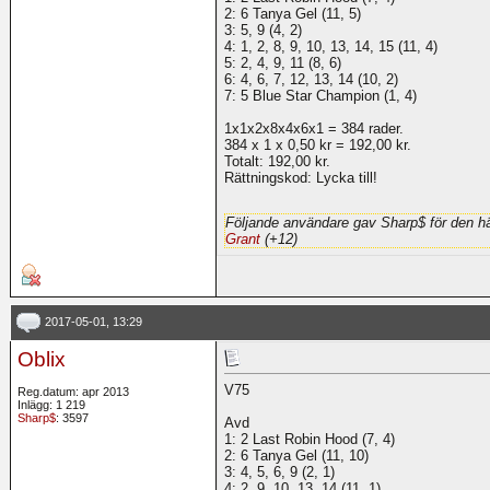
2: 6 Tanya Gel (11, 5)
3: 5, 9 (4, 2)
4: 1, 2, 8, 9, 10, 13, 14, 15 (11, 4)
5: 2, 4, 9, 11 (8, 6)
6: 4, 6, 7, 12, 13, 14 (10, 2)
7: 5 Blue Star Champion (1, 4)
1x1x2x8x4x6x1 = 384 rader.
384 x 1 x 0,50 kr = 192,00 kr.
Totalt: 192,00 kr.
Rättningskod: Lycka till!
Följande användare gav Sharp$ för den hä
Grant
(+12)
2017-05-01, 13:29
Oblix
V75
Reg.datum: apr 2013
Inlägg: 1 219
Sharp$
: 3597
Avd
1: 2 Last Robin Hood (7, 4)
2: 6 Tanya Gel (11, 10)
3: 4, 5, 6, 9 (2, 1)
4: 2, 9, 10, 13, 14 (11, 1)