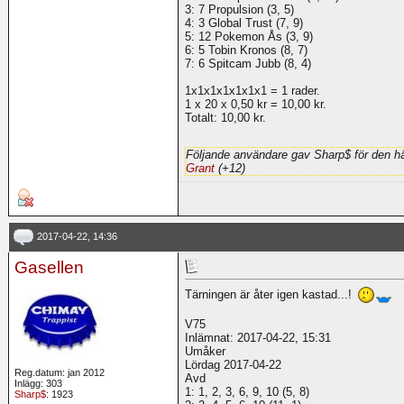
3: 7 Propulsion (3, 5)
4: 3 Global Trust (7, 9)
5: 12 Pokemon Ås (3, 9)
6: 5 Tobin Kronos (8, 7)
7: 6 Spitcam Jubb (8, 4)
1x1x1x1x1x1x1 = 1 rader.
1 x 20 x 0,50 kr = 10,00 kr.
Totalt: 10,00 kr.
Följande användare gav Sharp$ för den hä
Grant
(+12)
2017-04-22, 14:36
Gasellen
Tärningen är åter igen kastad...!
V75
Inlämnat: 2017-04-22, 15:31
Umåker
Lördag 2017-04-22
Reg.datum: jan 2012
Avd
Inlägg: 303
1: 1, 2, 3, 6, 9, 10 (5, 8)
Sharp$
: 1923