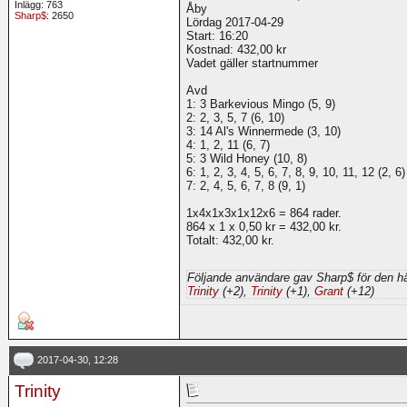
Inlägg: 763
Åby
Sharp$
: 2650
Lördag 2017-04-29
Start: 16:20
Kostnad: 432,00 kr
Vadet gäller startnummer
Avd
1: 3 Barkevious Mingo (5, 9)
2: 2, 3, 5, 7 (6, 10)
3: 14 Al's Winnermede (3, 10)
4: 1, 2, 11 (6, 7)
5: 3 Wild Honey (10, 8)
6: 1, 2, 3, 4, 5, 6, 7, 8, 9, 10, 11, 12 (2, 6)
7: 2, 4, 5, 6, 7, 8 (9, 1)
1x4x1x3x1x12x6 = 864 rader.
864 x 1 x 0,50 kr = 432,00 kr.
Totalt: 432,00 kr.
Följande användare gav Sharp$ för den hä
Trinity
(+2),
Trinity
(+1),
Grant
(+12)
2017-04-30, 12:28
Trinity