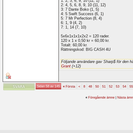
1: 2, 3, 6, 9, 10 (11, 1)
2: 4, 5, 6, 8, 9, 10 (11, 12)
3: 7 Dante Boko (1, 5)
4: 5 Swift Success (6, 1)
5: 7 Mr Perfection (8, 4)
6: 1, 9 (4, 2)
7: 1, 14 (7, 10)
5x6x1x1x1x2x2 = 120 rader.
120 x 1 x 0,50 kr = 60,00 kr.
Totalt: 60,00 kr.
Rättningskod: BIG CASH 4U
Följande användare gav Sharp$ för den hä
Grant
(+12)
Sidan 58 av 145
«
Första
<
8
48
50
51
52
53
54
55
«
Föregående ämne
|
Nästa ämn