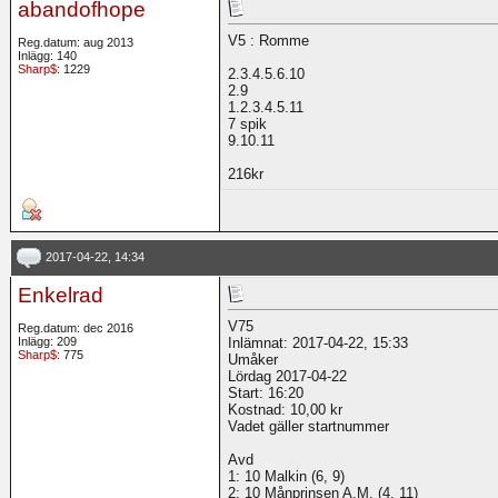
abandofhope
V5 : Romme
Reg.datum: aug 2013
Inlägg: 140
Sharp$
: 1229
2.3.4.5.6.10
2.9
1.2.3.4.5.11
7 spik
9.10.11
216kr
2017-04-22, 14:34
Enkelrad
V75
Reg.datum: dec 2016
Inlägg: 209
Inlämnat: 2017-04-22, 15:33
Sharp$
: 775
Umåker
Lördag 2017-04-22
Start: 16:20
Kostnad: 10,00 kr
Vadet gäller startnummer
Avd
1: 10 Malkin (6, 9)
2: 10 Månprinsen A.M. (4, 11)