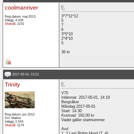
coolmanriver
3*7*11*12
Reg.datum: maj 2013
Inlägg: 4 038
5
Sharp$
: 2231
7
6
3*5*10
2*4*10
5
36 kr
2017-05-01, 13:21
Trinity
V75
Inlämnat: 2017-05-01, 14:19
Bergsåker
Måndag 2017-05-01
Start: 14:30
Reg.datum: jun 2012
Kostnad: 192,00 kr
Ort: Malmö
Vadet gäller startnummer
Inlägg: 2 543
Sharp$
: 1174
Avd
1: 2 Last Robin Hood (7, 4)