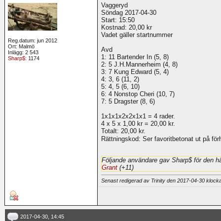
Vaggeryd
Söndag 2017-04-30
Start: 15:50
Kostnad: 20,00 kr
Vadet gäller startnummer
Reg.datum: jun 2012
Ort: Malmö
Avd
Inlägg: 2 543
1: 11 Bartender In (5, 8)
Sharp$
: 1174
2: 5 J.H.Mannerheim (4, 8)
3: 7 Kung Edward (5, 4)
4: 3, 6 (11, 2)
5: 4, 5 (6, 10)
6: 4 Nonstop Cheri (10, 7)
7: 5 Dragster (8, 6)
1x1x1x2x2x1x1 = 4 rader.
4 x 5 x 1,00 kr = 20,00 kr.
Totalt: 20,00 kr.
Rättningskod: Ser favoritbetonat ut på förh
Följande användare gav Sharp$ för den hä
Grant
(+11)
Senast redigerad av Trinity den 2017-04-30 kloc
2017-04-30, 14:45