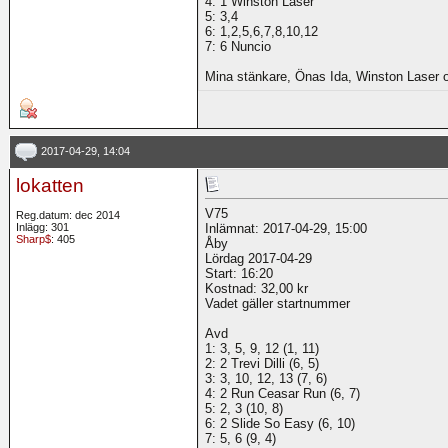
4: 1 Winston Laser
5: 3,4
6: 1,2,5,6,7,8,10,12
7: 6 Nuncio
Mina stänkare, Önas Ida, Winston Laser 
2017-04-29, 14:04
lokatten
V75
Reg.datum: dec 2014
Inlägg: 301
Inlämnat: 2017-04-29, 15:00
Sharp$
: 405
Åby
Lördag 2017-04-29
Start: 16:20
Kostnad: 32,00 kr
Vadet gäller startnummer
Avd
1: 3, 5, 9, 12 (1, 11)
2: 2 Trevi Dilli (6, 5)
3: 3, 10, 12, 13 (7, 6)
4: 2 Run Ceasar Run (6, 7)
5: 2, 3 (10, 8)
6: 2 Slide So Easy (6, 10)
7: 5, 6 (9, 4)