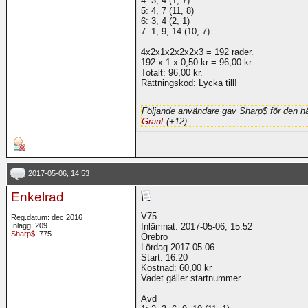
4: 3, 4 (1, 7)
5: 4, 7 (11, 8)
6: 3, 4 (2, 1)
7: 1, 9, 14 (10, 7)
4x2x1x2x2x2x3 = 192 rader.
192 x 1 x 0,50 kr = 96,00 kr.
Totalt: 96,00 kr.
Rättningskod: Lycka till!
Följande användare gav Sharp$ för den hä
Grant
(+12)
2017-05-06, 14:53
Enkelrad
V75
Reg.datum: dec 2016
Inlägg: 209
Inlämnat: 2017-05-06, 15:52
Sharp$
: 775
Örebro
Lördag 2017-05-06
Start: 16:20
Kostnad: 60,00 kr
Vadet gäller startnummer
Avd