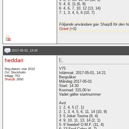
5: 4, 9, 11 (6, 8)
6: 4, 6, 7, 10, 12 (13, 14)
7: 1, 3, 4, 5, 6 (10, 7)
Följande användare gav Sharp$ för den hä
Grant
(+5)
2017-05-01, 13:34
heddari
V75
Reg.datum: mar 2010
Ort: Stockholm
Inlämnat: 2017-05-01, 14:21
Inlägg: 763
Bergsåker
Sharp$
: 2650
Måndag 2017-05-01
Start: 14:30
Kostnad: 315,00 kr
Vadet gäller startnummer
Avd
1: 2, 4, 5 (7, 1)
2: 1, 3, 4, 5, 6, 11, 14 (10, 9)
3: 5 Joker Tooma (9, 4)
4: 9, 10, 11, 13, 14 (2, 1)
5: 9 Seedorf O.M.F. (11, 4)
6: 13 Fred Cobra (6, 7)