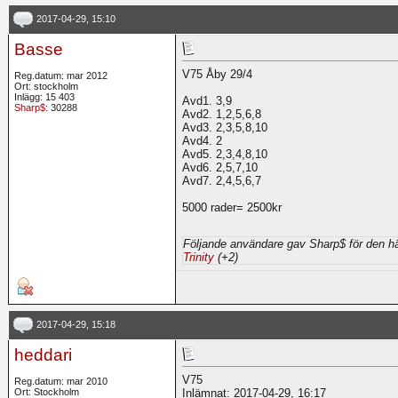
2017-04-29, 15:10
Basse
V75 Åby 29/4
Reg.datum: mar 2012
Ort: stockholm
Inlägg: 15 403
Avd1. 3,9
Sharp$
: 30288
Avd2. 1,2,5,6,8
Avd3. 2,3,5,8,10
Avd4. 2
Avd5. 2,3,4,8,10
Avd6. 2,5,7,10
Avd7. 2,4,5,6,7
5000 rader= 2500kr
Följande användare gav Sharp$ för den hä
Trinity
(+2)
2017-04-29, 15:18
heddari
V75
Reg.datum: mar 2010
Ort: Stockholm
Inlämnat: 2017-04-29, 16:17