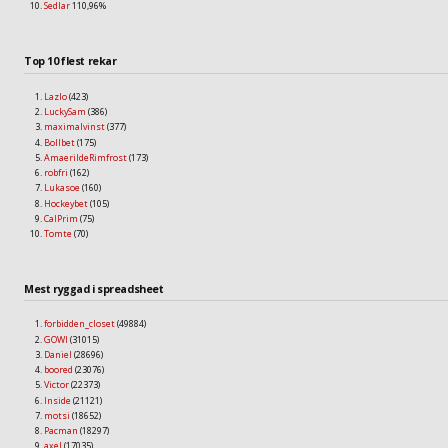
Sedlar
110,96%
Top 10 flest rekar
Lazlo
(423)
LuckySam
(386)
maximalvinst
(377)
Bollbet
(175)
AmaerildeRimfrost
(173)
robfri
(162)
Lukasoe
(160)
Hockeybet
(105)
CalPrim
(75)
Tomte
(70)
Mest ryggad i spreadsheet
forbidden_closet
(49884)
GOWI
(31015)
Daniel
(28696)
boored
(23076)
Victor
(22373)
Inside
(21121)
motsi
(18652)
Pacman
(18297)
axel
(17035)