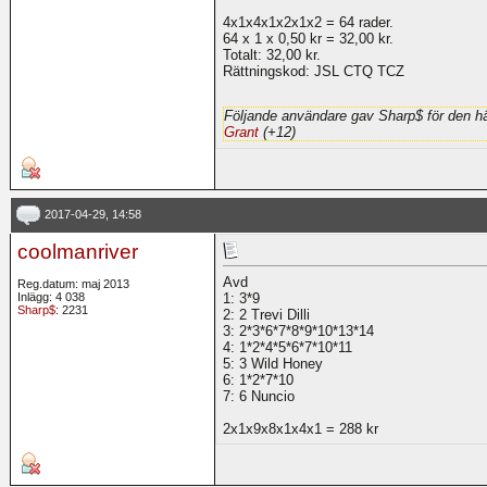
4x1x4x1x2x1x2 = 64 rader.
64 x 1 x 0,50 kr = 32,00 kr.
Totalt: 32,00 kr.
Rättningskod: JSL CTQ TCZ
Följande användare gav Sharp$ för den hä
Grant
(+12)
2017-04-29, 14:58
coolmanriver
Avd
Reg.datum: maj 2013
Inlägg: 4 038
1: 3*9
Sharp$
: 2231
2: 2 Trevi Dilli
3: 2*3*6*7*8*9*10*13*14
4: 1*2*4*5*6*7*10*11
5: 3 Wild Honey
6: 1*2*7*10
7: 6 Nuncio
2x1x9x8x1x4x1 = 288 kr