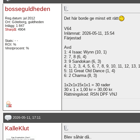
bosseguldheden
Det här borde ge minst ett rätt
Reg.datum: jul 2012
Ort: Göteborg, guldheden
Inlägg: 1 847
V64
Sharp$
: 4904
Inlämnat: 2026-05-11, 15:54
Färjestad
Stats:
-
-
ROI:
%
Avd
Vinstprocent: %
1: 4 Isaac Wynn (10, 1)
2: 7, 8 (6, 4)
3: 9 Sandokan (6, 3)
4: 1, 2, 3, 4, 5, 6, 7, 8, 9, 10, 11, 12, 13, 
5: 11 Great Old Dance (1, 4)
6: 2 Charma (8, 3)
1x2x1x15x1x1 = 30 rader
30 x 1 x 1,00 kr = 30,00 kr.
Rättningskod: RSN DPF VNJ
2026-05-11, 17:11
KalleKlut
Blev såhär då..