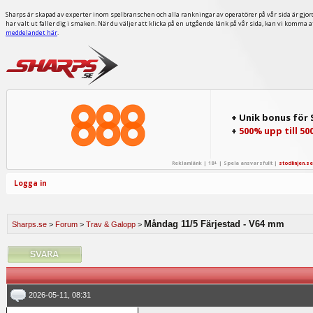
Sharps är skapad av experter inom spelbranschen och alla rankningar av operatörer på vår sida är gjor
har valt ut faller dig i smaken. När du väljer att klicka på en utgående länk på vår sida, kan vi komma 
meddelandet här
.
+ Unik bonus för
+
500% upp till 50
Reklamlänk | 18+ | Spela ansvarsfullt |
stodlinjen.se
Logga in
Måndag 11/5 Färjestad - V64 mm
Sharps.se
>
Forum
>
Trav & Galopp
>
2026-05-11, 08:31