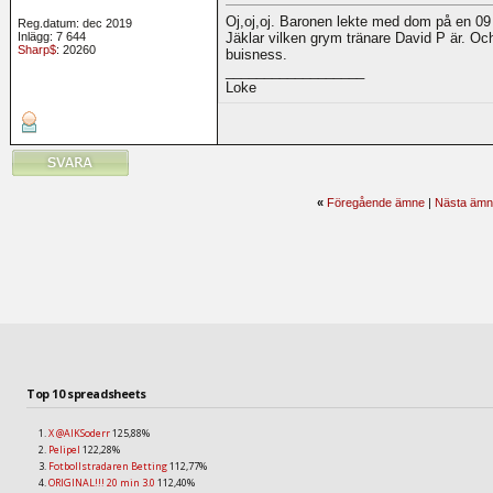
Oj,oj,oj. Baronen lekte med dom på en 09 
Reg.datum: dec 2019
Inlägg: 7 644
Jäklar vilken grym tränare David P är. Och
Sharp$
: 20260
buisness.
__________________
Loke
«
Föregående ämne
|
Nästa ämn
Top 10 spreadsheets
X @AIKSoderr
125,88%
Pelipel
122,28%
Fotbollstradaren Betting
112,77%
ORIGINAL!!! 20 min 3.0
112,40%