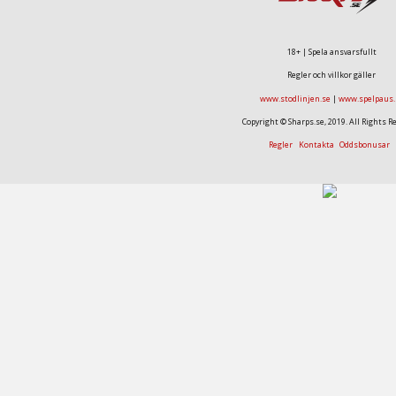
18+ | Spela ansvarsfullt
Regler och villkor gäller
www.stodlinjen.se
|
www.spelpaus.
Copyright © Sharps.se, 2019. All Rights R
Regler
Kontakta
Oddsbonusar