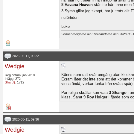
har bitit i citronen innan frågorna skall t
8 Havana Heaven
står lite hårt inne men
3 Syrah gillar jag skarpt, har ju trots allt
nuförtiden.
__________________
Loke
Senast redigerad av Efterhandaren den 2026-05-
2026-05-11, 09:22
Wedgie
Känns som rätt svår omgång utan klockrena
Reg.datum: jan 2010
Inlägg: 272
Ecram låter det inte som att det kommer b
Sharp$
: 1712
vinna ändå, verkar funka från svåra spår).
Par roliga skrällar kan vara
3 Shango
i an
klass. Samt
9 Roy Holger
i fjärde som ock
2026-05-11, 09:36
Wedgie