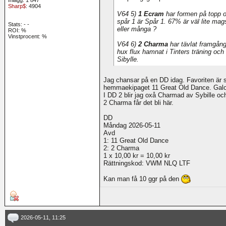
Sharp$
: 4904
V64 5)
1 Ecram
har formen på topp 
spår 1 är Spår 1. 67% är väl lite mags
Stats:
-
-
eller många ?
ROI:
%
Vinstprocent: %
V64 6)
2 Charma
har tävlat framgångs
hux flux hamnat i Tinters träning oc
Sibylle.
Jag chansar på en DD idag. Favoriten är
hemmaekipaget 11 Great Old Dance. Galo
I DD 2 blir jag oxå Charmad av Sybille o
2 Charma får det bli här.
DD
Måndag 2026-05-11
Avd
1: 11 Great Old Dance
2: 2 Charma
1 x 10,00 kr = 10,00 kr
Rättningskod: VWM NLQ LTF
Kan man få 10 ggr på den
2026-05-11, 11:25