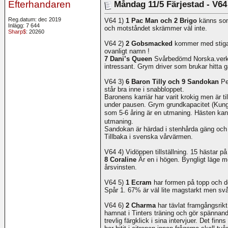
Efterhandaren
Måndag 11/5 Färjestad - V6
Reg.datum: dec 2019
V64 1)
1 Pac Man och 2 Brigo
känns som
Inlägg: 7 644
och motståndet skrämmer väl inte.
Sharp$
: 20260
V64 2)
2 Gobsmacked
kommer med stigan
ovanligt namn !
7 Dani’s Queen
Svårbedömd Norska.verkar
intressant. Grym driver som brukar hitta 
V64 3)
6 Baron Tilly och 9 Sandokan
Pe
står bra inne i snabbloppet.
Baronens karriär har varit krokig men är ti
under pausen. Grym grundkapacitet (Kung
som 5-6 åring är en utmaning. Hästen kan
utmaning.
Sandokan är härdad i stenhårda gäng och 
Tillbaka i svenska vårvärmen.
V64 4) Vidöppen tillställning. 15 hästar på
8 Coraline
Är en i högen. Byngligt läge m
årsvinsten.
V64 5)
1 Ecram
har formen på topp och d
Spår 1. 67% är väl lite magstarkt men svår
V64 6)
2 Charma
har tävlat framgångsrikt
hamnat i Tinters träning och gör spännand
trevlig färgklick i sina intervjuer. Det fi