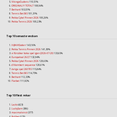
VikingaGudens
110,51%
ORIGINAL!!! TOTALT
108,94%
Bethard
103,51%
Tennis Bet365
101,31%
Pekka Cykel Pinnen 2026
100,26%
Pekka Tennis 2026
100,23%
Top 10 senaste veckan
X @AIKSoderr
143,16%
Pekka Tennis Pinnen 2026
141,30%
vi försöker boka spel igen (2026-07-20)
133,65%
Europakval 26/27
132,94%
Pekka Cykel Pinnen 2026
128,65%
d'Alembert sequence
128,61%
övriga spel 260705
115,84%
Tennis Bet365
114,75%
Bethard
112,33%
Flatbet
111,92%
Top 10 flest rekar
Lazlo
(423)
LuckySam
(386)
maximalvinst
(377)
Bollbet
(175)