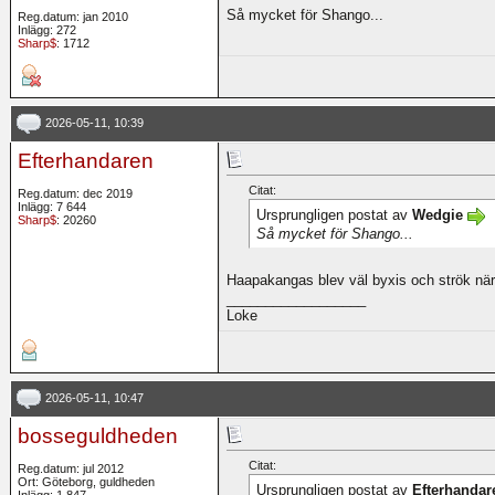
Så mycket för Shango...
Reg.datum: jan 2010
Inlägg: 272
Sharp$
: 1712
2026-05-11, 10:39
Efterhandaren
Citat:
Reg.datum: dec 2019
Inlägg: 7 644
Ursprungligen postat av
Wedgie
Sharp$
: 20260
Så mycket för Shango...
Haapakangas blev väl byxis och strök när
__________________
Loke
2026-05-11, 10:47
bosseguldheden
Citat:
Reg.datum: jul 2012
Ort: Göteborg, guldheden
Ursprungligen postat av
Efterhandar
Inlägg: 1 847