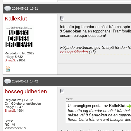
2026-05-11, 13:51
KalleKlut
Inte ofta jag förordar en häst från bakspå
9 Sandokan
ha en toppchans! Framförallt 
ensamt bakspår dessutom!
Följande användare gav Sharp$ för den hä
bosseguldheden
(+5)
Reg.datum: feb 2012
Inlägg: 5 632
Sharp$
: 21651
2026-05-11, 14:42
bosseguldheden
Citat:
Reg.datum: jul 2012
Ort: Göteborg, guldheden
Ursprungligen postat av
KalleKlut
Inlägg: 1 847
Inte ofta jag förordar en häst från ba
Sharp$
: 4904
måste väl
9 Sandokan
ha en toppcha
flera.. Detta från ensamt bakspår de
Stats:
-
-
ROI:
%
Vinstprocent: %