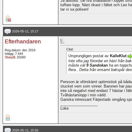
Ja absolut. De två snabbaste i loppet str
tuffare lopp. Näst rikast i fältet och Leo
tar vi sa polisen!
2026-05-11, 15:17
Efterhandaren
Citat:
Reg.datum: dec 2019
Inlägg: 7 644
Ursprungligen postat av
KalleKlut
Sharp$
: 20260
Inte ofta jag förordar en häst från ba
måste väl
9 Sandokan
ha en toppcha
flera.. Detta från ensamt bakspår de
Persson är oförskämt optimistisk på båda
stucket vem som vinner. Baronen har pau
inte så negativt med endast 7 hästar i fält
Tvåhästarslopp i min värld.
Ganska intressant Färjestads omgång spo
__________________
Loke
2026-05-11, 15:50