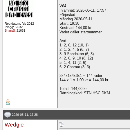
V64
Inlämnat: 2026-05-11, 17:57
Färjestad
Måndag 2026-05-11
Start: 19:30
Reg.datum: feb 2012
Inlägg: 5 632
Kostnad: 144,00 kr
Sharp$
: 21651
Vadet gäller startnummer
Avd
1: 2, 6, 12 (10, 1)
2: 1, 2, 4, 5 (6, 7)
3: 9 Sandokan (6, 3)
4: 2, 6, 9, 10 (8, 12)
5: 1, 4, 11 (2, 6)
6: 2 Charma (8, 3)
3x4x1x4x3x1 = 144 rader
144 x 1 x 1,00 kr = 144,00 kr.
Totalt: 144,00 kr
Rättningskod: STN HSC DKM
2026-05-11, 17:28
Wedgie