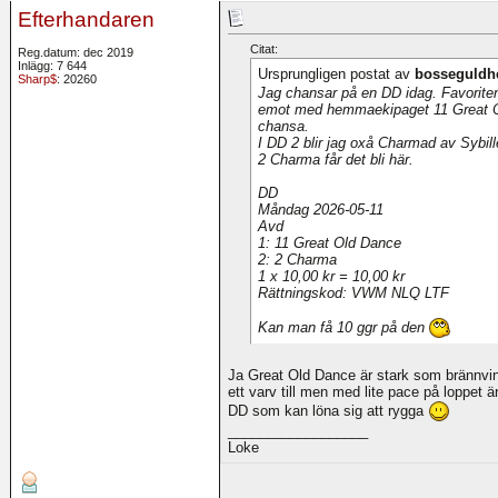
Efterhandaren
Citat:
Reg.datum: dec 2019
Inlägg: 7 644
Ursprungligen postat av
bosseguldh
Sharp$
: 20260
Jag chansar på en DD idag. Favorite
emot med hemmaekipaget 11 Great Ol
chansa.
I DD 2 blir jag oxå Charmad av Sybil
2 Charma får det bli här.
DD
Måndag 2026-05-11
Avd
1: 11 Great Old Dance
2: 2 Charma
1 x 10,00 kr = 10,00 kr
Rättningskod: VWM NLQ LTF
Kan man få 10 ggr på den
Ja Great Old Dance är stark som brännvi
ett varv till men med lite pace på loppet 
DD som kan löna sig att rygga
__________________
Loke