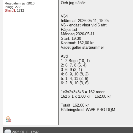
Och jag såhär:
Reg.datum: jan 2010
Inlägg: 272
Sharp$
: 1712
V64
Inlämnat: 2026-05-11, 18:25
V6 - endast vinst vid 6 rätt
Färjestad
Måndag 2026-05-11
Start: 19:30
Kostnad: 162,00 kr
Vadet gäller startnummer
Avd
1: 2 Brigo (10, 1)
2: 6, 7, 8 (5, 4)
3: 6, 9 (3, 1)
4: 6, 9, 10 (8, 2)
5: 1, 4, 11 (2, 6)
6: 2, 8, 10 (3, 6)
1x3x2x3x3x3 = 162 rader
162 x 1 x 1,00 kr = 162,00 kr.
Totalt: 162,00 kr
Rättningskod: WWB PRG DQM
2026-05-11, 17:32