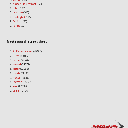
AmaerildeRimfrost
(173)
robfri
(162)
Lukasoe
(160)
Hockeybet
(105)
CalPrim
(75)
Tomte
(70)
Mest ryggad i spreadsheet
forbidden_closet
(49884)
GOWI
(31015)
Daniel
(28696)
boored
(23076)
Victor
(22383)
Inside
(21121)
motsi
(18652)
Pacman
(18297)
axel
(17035)
Lazlo
(16154)