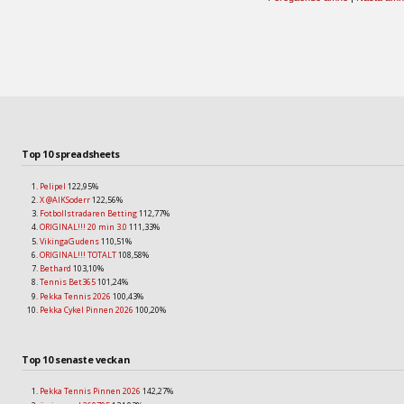
Top 10 spreadsheets
Pelipel
122,95%
X @AIKSoderr
122,56%
Fotbollstradaren Betting
112,77%
ORIGINAL!!! 20 min 3.0
111,33%
VikingaGudens
110,51%
ORIGINAL!!! TOTALT
108,58%
Bethard
103,10%
Tennis Bet365
101,24%
Pekka Tennis 2026
100,43%
Pekka Cykel Pinnen 2026
100,20%
Top 10 senaste veckan
Pekka Tennis Pinnen 2026
142,27%