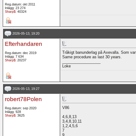
Reg.datum: okt 2011
Inlägg: 23 274
Sharp$
: 40324
2026-05-13, 19:20
Efterhandaren
Tråkigt banunderlag på Axevalla. Som vanl
Reg.datum: dec 2019
Inlägg: 7 634
Same procedure as last 30 years.
Sharp$
: 20237
__________________
Loke
2026-05-13, 19:27
robert78Polen
V86
Reg.datum: sep 2020
Inlägg: 928
Sharp$
: 3625
4,6,8,13
3,4,8,10,11
1,2,4,5,6
7
9