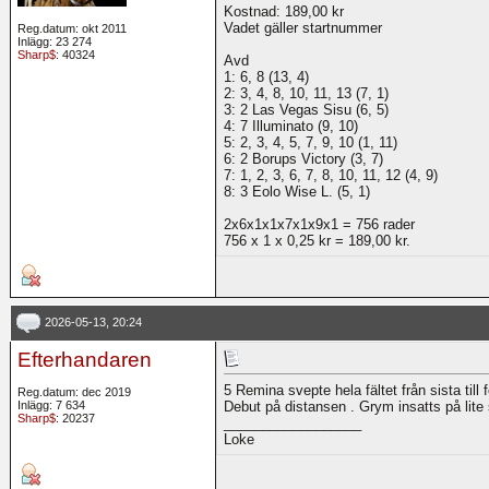
Kostnad: 189,00 kr
Vadet gäller startnummer
Reg.datum: okt 2011
Inlägg: 23 274
Sharp$
: 40324
Avd
1: 6, 8 (13, 4)
2: 3, 4, 8, 10, 11, 13 (7, 1)
3: 2 Las Vegas Sisu (6, 5)
4: 7 Illuminato (9, 10)
5: 2, 3, 4, 5, 7, 9, 10 (1, 11)
6: 2 Borups Victory (3, 7)
7: 1, 2, 3, 6, 7, 8, 10, 11, 12 (4, 9)
8: 3 Eolo Wise L. (5, 1)
2x6x1x1x7x1x9x1 = 756 rader
756 x 1 x 0,25 kr = 189,00 kr.
2026-05-13, 20:24
Efterhandaren
5 Remina svepte hela fältet från sista till
Reg.datum: dec 2019
Inlägg: 7 634
Debut på distansen . Grym insatts på lite
Sharp$
: 20237
__________________
Loke