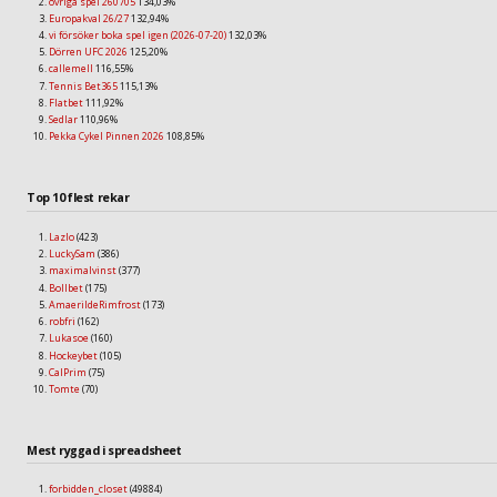
övriga spel 260705
134,03%
Europakval 26/27
132,94%
vi försöker boka spel igen (2026-07-20)
132,03%
Dörren UFC 2026
125,20%
callemell
116,55%
Tennis Bet365
115,13%
Flatbet
111,92%
Sedlar
110,96%
Pekka Cykel Pinnen 2026
108,85%
Top 10 flest rekar
Lazlo
(423)
LuckySam
(386)
maximalvinst
(377)
Bollbet
(175)
AmaerildeRimfrost
(173)
robfri
(162)
Lukasoe
(160)
Hockeybet
(105)
CalPrim
(75)
Tomte
(70)
Mest ryggad i spreadsheet
forbidden_closet
(49884)