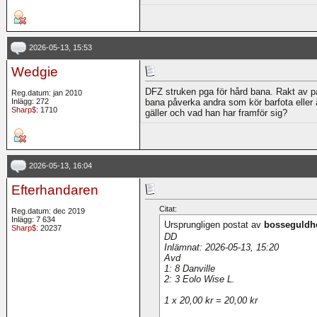
2026-05-13, 15:53
Wedgie
DFZ struken pga för hård bana. Rakt av på
Reg.datum: jan 2010
Inlägg: 272
bana påverka andra som kör barfota eller ä
Sharp$
: 1710
gäller och vad han har framför sig?
2026-05-13, 16:04
Efterhandaren
Citat:
Reg.datum: dec 2019
Inlägg: 7 634
Ursprungligen postat av
bosseguldh
Sharp$
: 20237
DD
Inlämnat: 2026-05-13, 15:20
Avd
1: 8 Danville
2: 3 Eolo Wise L.
1 x 20,00 kr = 20,00 kr