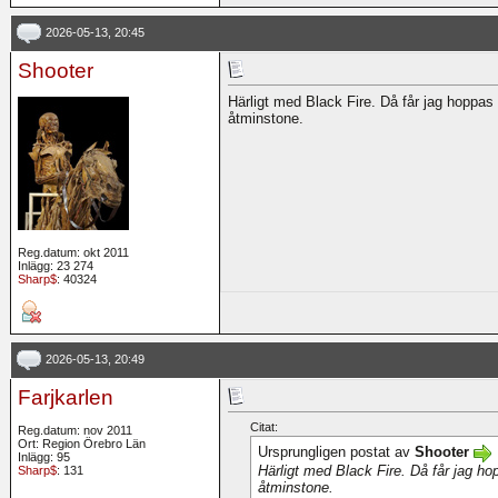
2026-05-13, 20:45
Shooter
Härligt med Black Fire. Då får jag hoppas p
åtminstone.
Reg.datum: okt 2011
Inlägg: 23 274
Sharp$
: 40324
2026-05-13, 20:49
Farjkarlen
Citat:
Reg.datum: nov 2011
Ort: Region Örebro Län
Ursprungligen postat av
Shooter
Inlägg: 95
Härligt med Black Fire. Då får jag hop
Sharp$
: 131
åtminstone.