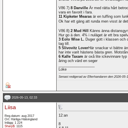
V86 7)
8 Danville
Är med rätta hårt betrod
vara en favorit i fara.
11 Kipketer Mearas
är en tuffing som lunk
Ok har ett gäng att runda men visst är de
V86 8)
2 Mud Hill
Känns änna distansgyn
Hur go ä den. 4% i nuläget är ett bra spel
3 Eolo Wise L.
Duger gott i klassen och d
tag till.
5 Slivovitz Lover
Här snackar vi bättre än
har inte varit hästens bästa gren. Motstå
6 Kalle Taxam
är oxå lite ickevinnare ty
åring och värd en seger
__________________
Loke
Senast redigerad av Efterhandaren den 2026-05-
2026-05-13, 02:33
Liisa
12:an
Reg.datum: aug 2017
Ort: Härliga Hälsingland
Inlägg: 1 224
8
Sharp$
: 1115