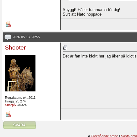
Snyggt! Håller tummarna för dig!
Surt att Nato hoppade
2026-05-13, 20:55
Shooter
Det är fan inte klokt hur jag åker på idioti
Reg.datum: okt 2011
Inlägg: 23 274
Sharp$
: 40324
«
Föregående ämne
|
Nästa ämn