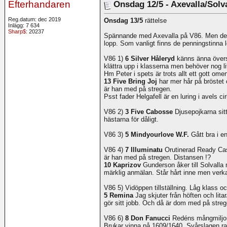
Efterhandaren
Onsdag 12/5 - Axevalla/Solv
Reg.datum: dec 2019
Onsdag 13/5
rättelse
Inlägg: 7 634
Sharp$
: 20237
Spännande med Axevalla på V86. Men det 
lopp. Som vanligt finns de penningstinna 
V86 1)
6 Silver Håleryd
känns änna översp
klättra upp i klasserna men behöver nog li
Hm Peter i spets är trots allt ett gott ome
13 Five Bring Joj
har mer hår på bröstet 
är han med på stregen.
Psst fader Helgafell är en luring i avels ci
V86 2)
3 Five Cabosse
Djusepojkarna sit
hästarna för dåligt.
V86 3)
5 Mindyourlove W.F.
Gått bra i 
V86 4)
7 Illuminatu
Orutinerad Ready Cash
är han med på stregen. Distansen !?
10 Kaprizov
Gunderson åker till Solvalla 
märklig anmälan. Står hårt inne men verka
V86 5) Vidöppen tillställning. Låg klass o
5 Remina
Jag skjuter från höften och lit
gör sitt jobb. Och då är dom med på streg
V86 6)
8 Don Fanucci
Redéns mångmiljonä
Brukar vinna på 1609/1640. Svårslagen ra