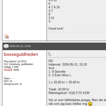
4.8.11
6
4.7.9.10
3.7
8
3.11
3
Good luck!
2026-05-13, 14:25
bosseguldheden
DD
Reg.datum: jul 2012
Ort: Göteborg, guldheden
Inlämnat: 2026-05-13, 15:20
Inlägg: 1 846
Avd
Sharp$
: 4900
1: 8 Danville
2: 3 Eolo Wise L.
Stats:
-
-
ROI:
%
1 x 20,00 kr = 20,00 kr
Vinstprocent: %
Totalt: 20,00 kr
Rättningskod: VQQ FJS KZM
Ser ut som lättförtjänta pengar. Men det ä
nåt som jag bara inbillar mig