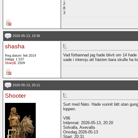
2
8
3
2026-05-13, 19:36
shasha
Vad förbannad jag hade blivit om 14 hade 
Reg.datum: feb 2014
Inlägg: 1 537
sade i intervju att hästen bara skulle ha l
Sharp$
: 2509
2026-05-13, 20:11
Shooter
Surt med Nato. Hade vunnit lätt utan gunga
loppen.
V86
Inlämnat: 2026-05-13, 20:20
Solvalla, Axevalla
Onsdag 2026-05-13
Start: 20:31