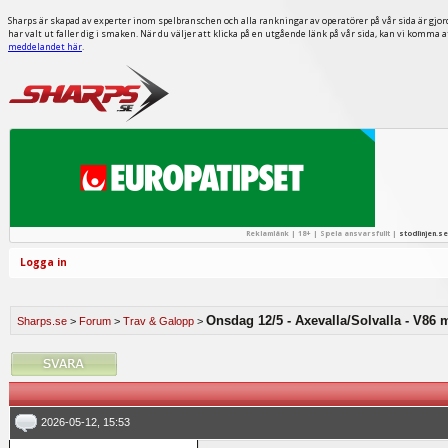
Sharps är skapad av experter inom spelbranschen och alla rankningar av operatörer på vår sida är gjor
har valt ut faller dig i smaken. När du väljer att klicka på en utgående länk på vår sida, kan vi komma 
meddelandet här
.
Reklamlänk | 18+ | Spela ansvarsfullt |
stodlinjen.se
Logga in
Onsdag 12/5 - Axevalla/Solvalla - V86
Sharps.se
>
Forum
>
Trav & Galopp
>
2026-05-12, 15:53