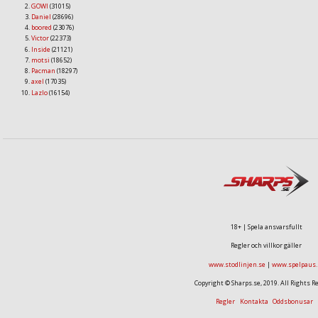
GOWI
(31015)
Daniel
(28696)
boored
(23076)
Victor
(22373)
Inside
(21121)
motsi
(18652)
Pacman
(18297)
axel
(17035)
Lazlo
(16154)
18+ | Spela ansvarsfullt
Regler och villkor gäller
www.stodlinjen.se
|
www.spelpaus.
Copyright © Sharps.se, 2019. All Rights R
Regler
Kontakta
Oddsbonusar