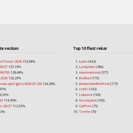
te veckan
Top 10 flest rekar
s Pinnen 2026
153,08%
Lazlo
(423)
26/27
137,10%
LuckySam
(386)
260705
128,48%
maximalvinst
(377)
 2026
125,20%
Bollbet
(175)
boka spel igen (2026-07-20)
124,28%
AmaerildeRimfrost
(173)
,97%
robfri
(162)
6,55%
Lukasoe
(160)
65
114,99%
Hockeybet
(105)
an 26/27
112,55%
CalPrim
(75)
92%
Tomte
(70)