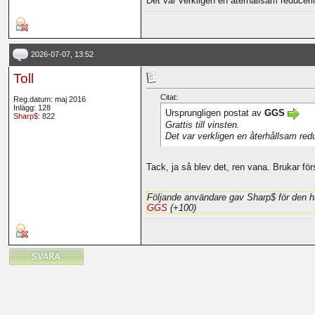
Det var verkligen en återhållsam reducer
2026-07-07, 13:52
Toll
Citat:
Reg.datum: maj 2016
Inlägg: 128
Ursprungligen postat av
GGS
Sharp$
: 822
Grattis till vinsten.
Det var verkligen en återhållsam red
Tack, ja så blev det, ren vana. Brukar fö
Följande användare gav Sharp$ för den h
GGS
(+100)