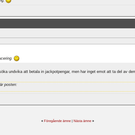
ing.
ucering.
rsöka undvika att betala in jackpotpengar, men har inget emot att ta del av de
är posten:
«
Föregående ämne
|
Nästa ämne
»