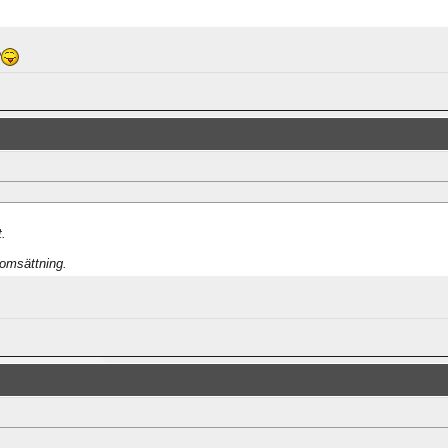
?
.
 omsättning.