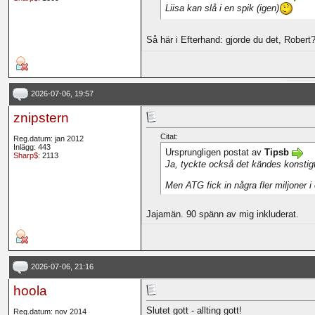
Liisa kan slå i en spik (igen)
Så här i Efterhand: gjorde du det, Robert
2026-07-06, 19:57
znipstern
Citat:
Reg.datum: jan 2012
Inlägg: 443
Ursprungligen postat av
Tipsb
Sharp$
: 2113
Ja, tyckte också det kändes konstigt
Men ATG fick in några fler miljoner i
Jajamän. 90 spänn av mig inkluderat.
2026-07-06, 21:16
hoola
Slutet gott - allting gott!
Reg.datum: nov 2014