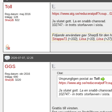
Toll
https://www.atg.se/reduceratpdf?coup...
Reg.datum: maj 2016
Inlägg: 128
Sharp$
: 822
Ja slutet gott. La en snabb chansrad.
102747:- in trotts storfavven i sista.
Följande användare gav Sharp$ för den h
Strappa71
(+102),
Liisa
(+10),
Liisa
(+27)
2026-07-07, 12:26
GGS
Citat:
Reg.datum: okt 2016
Inlägg: 690
Ursprungligen postat av
Toll
Sharp$
: 3220
https://www.atg.se/reduceratpdf?cou
Ja slutet gott. La en snabb chansrad
102747:- in trotts storfavven i sista.
Grattis till vinsten.