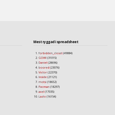
Mest ryggad i spreadsheet
forbidden_closet
(49884)
GOWI
(31015)
Daniel
(28696)
boored
(23076)
Victor
(22370)
Inside
(21121)
motsi
(18652)
Pacman
(18297)
axel
(17035)
Lazlo
(16154)