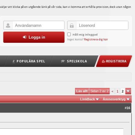
väljer att klicka på en utgående länk på vår sida, kan vi komma att erhålla provision, dock utan någon
Håll mig inloggad
Logga in
Inget konto?
Registrera dig här
POPULÄRA SPEL
SPELSKOLA
REGISTRERA
Läs allt
Sidan 2 av 2
<
1
2
LinkBack
Ämnesverktyg
#
16