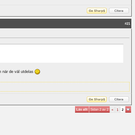
#
21
m när de väl utdelas
Läs allt
Sidan 2 av 2
<
1
2