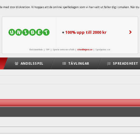
 med stor diskretion. Vi hoppas att de online spelbolagen som vi har valt ut faller dig i smaken. När du 
+
100% upp till 2000 kr
Reklamlänk | 18+ | Spela ansvarsfullt |
stodlinjen.se
|
Spelpaus.se
ANDELSSPEL
TÄVLINGAR
SPREADSHEET