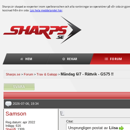
Sharps är skapad av experter inom spelbranschen och alla rankningar av operatörer på vår sida är gjorda
kostnad från din sida.
Läs hela meddelandet här
.
HEM
REKAR
FORUM
Måndag 6/7 - Rättvik - GS75 !!
Sharps.se
>
Forum
>
Trav & Galopp
>
2026-07-06, 19:34
Samson
Citat:
Reg.datum: apr 2022
Inlägg: 616
Ursprungligen postat av
Liisa
Sharp$
: 1309