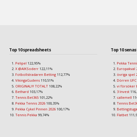
Top 10 spreadsheets
Top 10 senas
Pelipel
122,95%
Pekka Tenni
X @AIKSoderr
122,11%
Europakval 
Fotbollstradaren Betting
112,77%
övriga spel 
VikingaGudens
110,51%
Dörren UFC
ORIGINAL!!! TOTALT
108,22%
vi försöker 
Bethard
103,17%
3 Invest
116
Tennis Bet365
101,22%
callemell
11
Pekka Tennis 2026
100,35%
Tennis Bet3
Pekka Cykel Pinnen 2026
100,17%
Bettingstug
Tennis Pekka
99,74%
Flatbet
111,