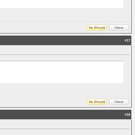
#
17
#
18